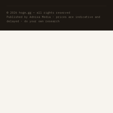
© 2026 hoge.gg — all rights reserved
Published by Adnixa Media · prices are indicative and
delayed · do your own research