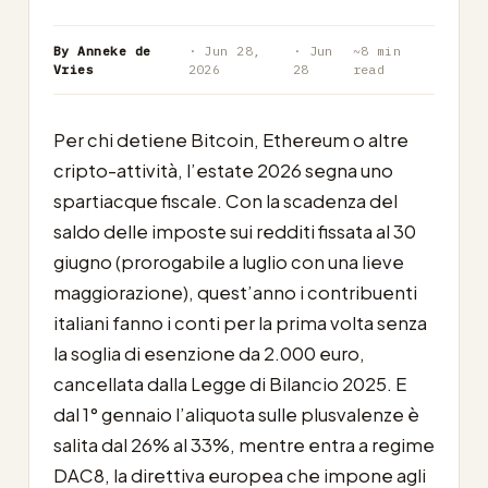
By Anneke de
· Jun 28,
· Jun
~8 min
Vries
2026
28
read
Per chi detiene Bitcoin, Ethereum o altre
cripto-attività, l’estate 2026 segna uno
spartiacque fiscale. Con la scadenza del
saldo delle imposte sui redditi fissata al 30
giugno (prorogabile a luglio con una lieve
maggiorazione), quest’anno i contribuenti
italiani fanno i conti per la prima volta senza
la soglia di esenzione da 2.000 euro,
cancellata dalla Legge di Bilancio 2025. E
dal 1° gennaio l’aliquota sulle plusvalenze è
salita dal 26% al 33%, mentre entra a regime
DAC8, la direttiva europea che impone agli