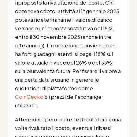
riproposto la rivalutazione del costo. Chi
deteneva cripto-attività al 1° gennaio 2025
poteva rideterminarne il valore di carico
versando un’imposta sostitutiva del 18%,
entro il 30 novembre 2025 (anche in tre
rate annuali). L’operazione conviene a chi
ha forti guadagni latenti: si paga il 18% sul
valore attuale invece del 26% o del 33%
sulla plusvalenza futura. Per fissare il valore a
una certa data si usano in genere le
quotazioni di piattaforme come
CoinGecko
o i prezzi dell’exchange
utilizzato.
Attenzione, però, agli effetti collaterali: una
volta rivalutato il costo, eventuali ribassi
successivi non generano minusvalenze