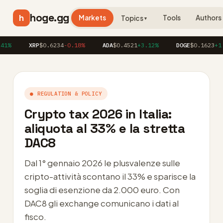
hoge.gg
h
Markets
Tools
Authors
Topics
▼
XRP
$0.6234
-0.18%
ADA
$0.4521
+3.12%
DOGE
$0.1623
+1.86%
● REGULATION & POLICY
Crypto tax 2026 in Italia:
aliquota al 33% e la stretta
DAC8
Dal 1° gennaio 2026 le plusvalenze sulle
cripto-attività scontano il 33% e sparisce la
soglia di esenzione da 2.000 euro. Con
DAC8 gli exchange comunicano i dati al
fisco.