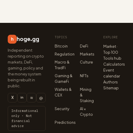
TOPICS
EXPLORE
hoge.gg
h
Bitcoin
DeFi
Market ·
Independent
Top 100
Regulation
Markets
reporting on crypto
Tools hub
markets, DeFi,
Macro &
Culture
Calculators
TradFi
gaming, policy and
Event
the money system
Gaming &
NFTs
calendar
being rebuilt in
GameFi
Authors
public.
Sitemap
Wallets &
Mining
CEX
&
X
≋
@
in
Staking
Security
AI ×
Informational
Crypto
only · Not
financial
Predictions
advice