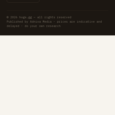
© 2026 hoge.gg — all rights reserved
Published by Adnixa Media · prices are indicative and
delayed · do your own research