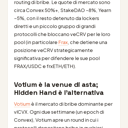
routing di bribe. Le quote di mercato sono
circa Convex 50%+, StakeDAO ~8%, Yearn
~5%, con il resto detenuto da lockers
diretti e un piccolo gruppo di grandi
protocolli che bloccano veCRV per le loro
pool (in particolare
Frax
, che detiene una
posizione veCRV strategicamente
significativa per difendere le sue pool
FRAX/USDC e frxETH/ETH).
Votium è la venue di asta;
Hidden Hand è l’alternativa
Votium
è il mercato di bribe dominante per
vlCVX. Ogni due settimane (un epoch di
Convex), Votium apre un round in cui i
protocolli depositano bribe in qualsiasi