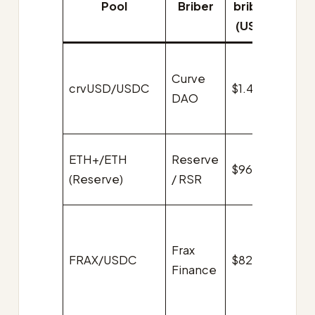
Pool
Briber
bribes
$/vl
(USD)
Curve
crvUSD/USDC
$1.42M
$0.11
DAO
ETH+/ETH
Reserve
$960k
$0.1
(Reserve)
/ RSR
Frax
FRAX/USDC
$820k
$0.0
Finance