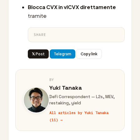
Blocca CVX in vlCVX direttamente
tramite
SHARE
𝕏 Post
Telegram
Copy link
BY
Yuki Tanaka
DeFi Correspondent — L2s, MEV,
restaking, yield
All articles by Yuki Tanaka
(11) →