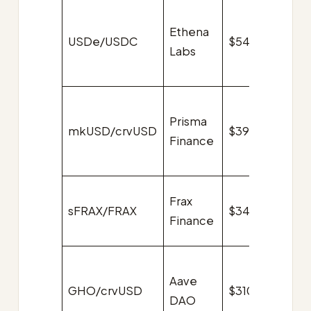
Ethena
USDe/USDC
$540k
$0.0
Labs
Prisma
mkUSD/crvUSD
$390k
$0.0
Finance
Frax
sFRAX/FRAX
$340k
$0.0
Finance
Aave
GHO/crvUSD
$310k
$0.0
DAO