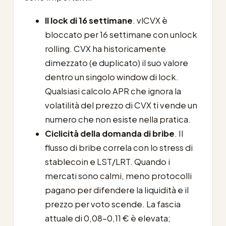
Il lock di 16 settimane
. vlCVX è
bloccato per 16 settimane con unlock
rolling. CVX ha historicamente
dimezzato (e duplicato) il suo valore
dentro un singolo window di lock.
Qualsiasi calcolo APR che ignora la
volatilità del prezzo di CVX ti vende un
numero che non esiste nella pratica.
Ciclicità della domanda di bribe
. Il
flusso di bribe correla con lo stress di
stablecoin e LST/LRT. Quando i
mercati sono calmi, meno protocolli
pagano per difendere la liquidità e il
prezzo per voto scende. La fascia
attuale di 0,08-0,11 € è elevata;