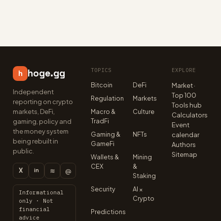
TOPICS
EXPLORE
hoge.gg
h
Bitcoin
DeFi
Market ·
Independent
Top 100
Regulation
Markets
reporting on crypto
Tools hub
markets, DeFi,
Macro &
Culture
Calculators
TradFi
gaming, policy and
Event
the money system
Gaming &
NFTs
calendar
being rebuilt in
GameFi
Authors
public.
Sitemap
Wallets &
Mining
CEX
&
X
≋
@
in
Staking
Security
AI ×
Informational
Crypto
only · Not
financial
Predictions
advice