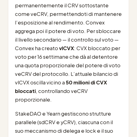
permanentemente il CRV sottostante
come veCRV, permettendoti di mantenere
l’esposizione al rendimento. Convex
aggrega poi il potere di voto. Per sbloccare
il livello secondario — il controllo sul voto —
Convex ha creato
vlCVX
: CVX bloccato per
voto per 16 settimane che dà al detentore
una quota proporzionale del potere di voto
veCRV del protocollo. L’attuale bilancio di
vlCVX oscilla vicino a
50 milioni di CVX
bloccati
, controllando veCRV
proporzionale.
StakeDAO e Yearn gestiscono strutture
parallele (sdCRV e yCRV), ciascuna con il
suo meccanismo di delega e lock e il suo