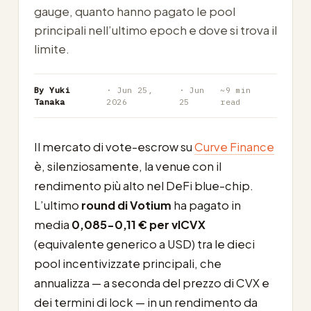
gauge, quanto hanno pagato le pool
principali nell’ultimo epoch e dove si trova il
limite.
By Yuki
· Jun 25,
· Jun
~9 min
Tanaka
2026
25
read
Il mercato di vote-escrow su
Curve Finance
è, silenziosamente, la venue con il
rendimento più alto nel DeFi blue-chip.
L’ultimo
round di Votium
ha pagato in
media
0,085-0,11 € per vlCVX
(equivalente generico a USD) tra le dieci
pool incentivizzate principali, che
annualizza — a seconda del prezzo di CVX e
dei termini di lock — in un rendimento da