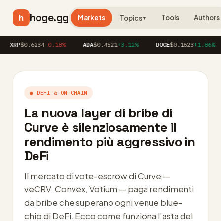
hoge.gg
h
Markets
Tools
Authors
Topics
▼
P
$0.6234
-0.18%
ADA
$0.4521
+3.12%
DOGE
$0.1623
+1.86%
AV
● DEFI & ON-CHAIN
La nuova layer di bribe di
Curve è silenziosamente il
rendimento più aggressivo in
DeFi
Il mercato di vote-escrow di Curve —
veCRV, Convex, Votium — paga rendimenti
da bribe che superano ogni venue blue-
chip di DeFi. Ecco come funziona l’asta del