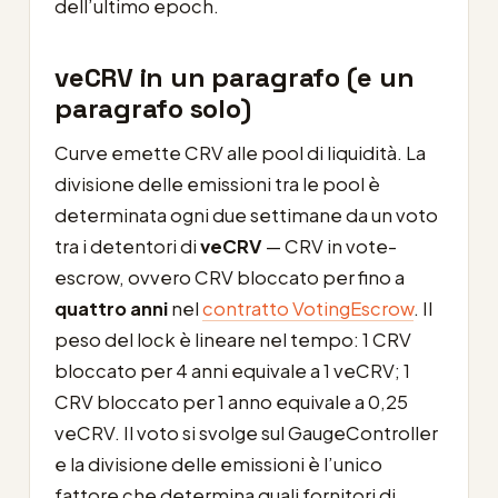
dell’ultimo epoch.
veCRV in un paragrafo (e un
paragrafo solo)
Curve emette CRV alle pool di liquidità. La
divisione delle emissioni tra le pool è
determinata ogni due settimane da un voto
tra i detentori di
veCRV
— CRV in vote-
escrow, ovvero CRV bloccato per fino a
quattro anni
nel
contratto VotingEscrow
. Il
peso del lock è lineare nel tempo: 1 CRV
bloccato per 4 anni equivale a 1 veCRV; 1
CRV bloccato per 1 anno equivale a 0,25
veCRV. Il voto si svolge sul GaugeController
e la divisione delle emissioni è l’unico
fattore che determina quali fornitori di