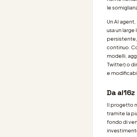
le somiglianz
Un AI agent
usa un larg
persistente,
continuo. Co
modelli, agg
Twitter) o d
e modificabi
Da ai16z 
Il progetto 
tramite la pi
fondo di ven
investimento