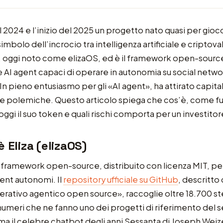
el 2024 e l’inizio del 2025 un progetto nato quasi per gioc
simbolo dell’incrocio tra intelligenza artificiale e criptoval
, oggi noto come elizaOS, ed è il framework open-source
e AI agent capaci di operare in autonomia su social netwo
In pieno entusiasmo per gli «AI agent», ha attirato capital
 e polemiche. Questo articolo spiega che cos’è, come f
ggi il suo token e quali rischi comporta per un investitore
 Eliza (elizaOS)
 framework open-source, distribuito con licenza MIT, pe
gent autonomi. Il
repository ufficiale su GitHub
, descritt
rativo agentico open source», raccoglie oltre 18.700 stel
numeri che ne fanno uno dei progetti di riferimento del se
ma il celebre chatbot degli anni Sessanta di Joseph We