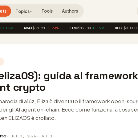
ets
Tools
Authors
Topics
▼
6%
AVAX
$38.71
-1.24%
LINK
$17.84
+0.92%
HOGE
$0.00004120
O
(elizaOS): guida al framework
ent crypto
rodia di a16z, Eliza è diventato il framework open-sour
per gli AI agent on-chain. Ecco come funziona, a cosa se
ken ELIZAOS è crollato.
for
· Jul 3, 2026
· Jul 3