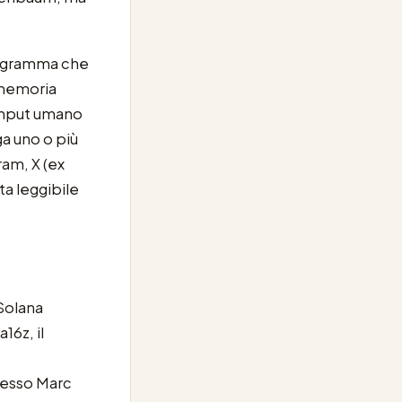
rogramma che
 memoria
 input umano
ga uno o più
ram, X (ex
ta leggibile
Solana
16z, il
tesso Marc