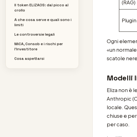
(RAG)
Il token ELIZAOS: dal picco al
crollo
Plugin
A che cosa serve e quali sono i
limiti
Le controversie legali
Ogni element
MiCA, Consob e i rischi per
«un normale 
l’investitore
scatole nere
Cosa aspettarsi
Modelli 
Eliza non è l
Anthropic (C
locale. Quest
chiuse e per
per caso.