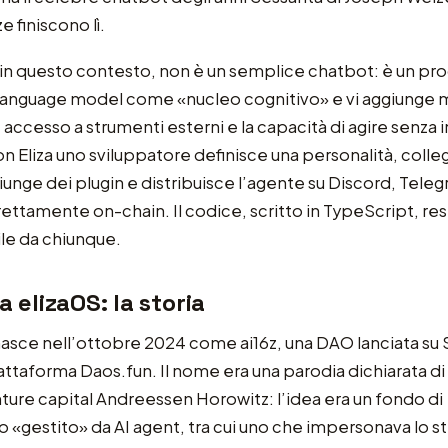
e finiscono lì.
, in questo contesto, non è un semplice chatbot: è un p
e language model come «nucleo cognitivo» e vi aggiunge
 accesso a strumenti esterni e la capacità di agire senza
n Eliza uno sviluppatore definisce una personalità, colle
iunge dei plugin e distribuisce l’agente su Discord, Teleg
irettamente on-chain. Il codice, scritto in TypeScript, res
le da chiunque.
a elizaOS: la storia
nasce nell’ottobre 2024 come ai16z, una DAO lanciata su 
attaforma Daos.fun. Il nome era una parodia dichiarata di a
ture capital Andreessen Horowitz: l’idea era un fondo di
 «gestito» da AI agent, tra cui uno che impersonava lo s