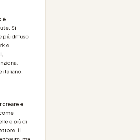
o è
ute. Si
 più diffuso
rk e
i,
unziona,
 italiano.
r creare e
o come
le e più di
ttore. Il
izenbaum, ma