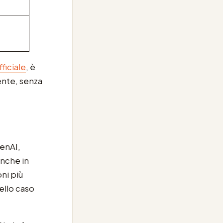
ficiale
, è
ente, senza
penAI,
anche in
oni più
ello caso