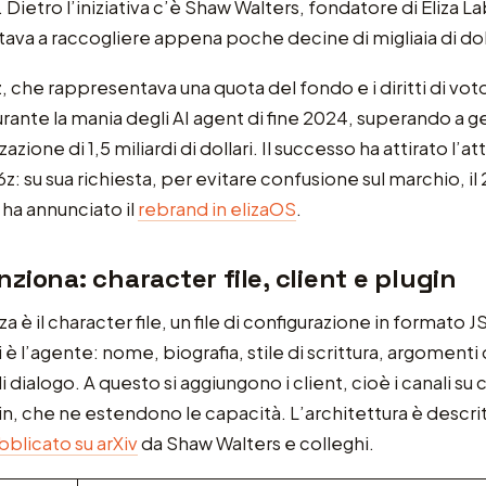
Dietro l’iniziativa c’è Shaw Walters, fondatore di Eliza L
ntava a raccogliere appena poche decine di migliaia di doll
z, che rappresentava una quota del fondo e i diritti di vot
rante la mania degli AI agent di fine 2024, superando a 
zazione di 1,5 miliardi di dollari. Il successo ha attirato l’
6z: su sua richiesta, per evitare confusione sul marchio, i
 ha annunciato il
rebrand in elizaOS
.
ziona: character file, client e plugin
liza è il character file, un file di configurazione in formato
 è l’agente: nome, biografia, stile di scrittura, argomenti
dialogo. A questo si aggiungono i client, cioè i canali su 
ugin, che ne estendono le capacità. L’architettura è descri
blicato su arXiv
da Shaw Walters e colleghi.