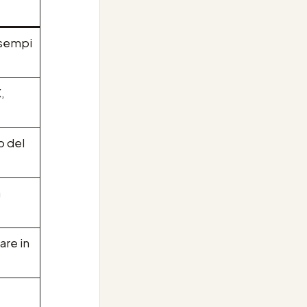
esempi
,
o del
a
are in