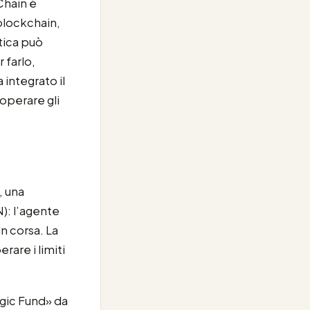
Chain è
blockchain,
atica può
 farlo,
integrato il
 operare gli
, una
N): l’agente
n corsa. La
rare i limiti
agic Fund» da