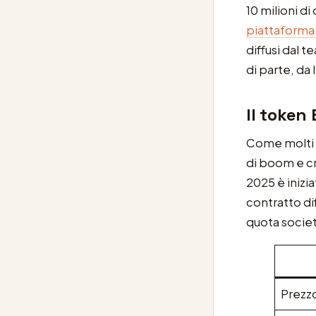
10 milioni di
piattaform
diffusi dal 
di parte, da
Il token 
Come molti p
di boom e cr
2025 è inizi
contratto di
quota societ
Prezz