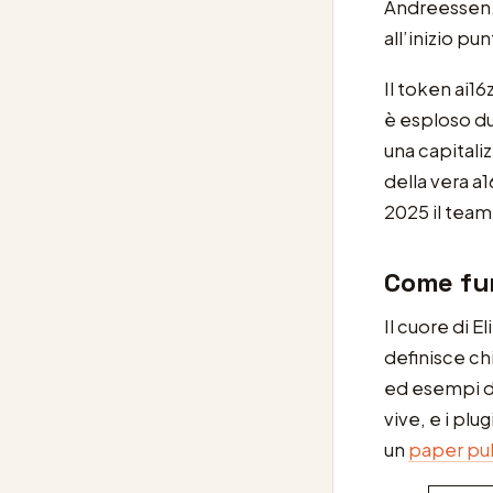
Andreessen. 
all’inizio pu
Il token ai16
è esploso du
una capitaliz
della vera a1
2025 il team
Come fun
Il cuore di E
definisce chi
ed esempi di 
vive, e i pl
un
paper pub