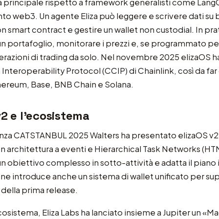
a principale rispetto a framework generalisti come Lang
to web3. Un agente Eliza può leggere e scrivere dati su 
on smart contract e gestire un wallet non custodial. In pr
un portafoglio, monitorare i prezzi e, se programmato per
razioni di trading da solo. Nel novembre 2025 elizaOS ha 
Interoperability Protocol (CCIP) di Chainlink, così da far
thereum, Base, BNB Chain e Solana.
v2 e l’ecosistema
enza CATSTANBUL 2025 Walters ha presentato elizaOS v2
con architettura a eventi e Hierarchical Task Networks (HT
obiettivo complesso in sotto-attività e adatta il piano i
ne introduce anche un sistema di wallet unificato per supe
à della prima release.
cosistema, Eliza Labs ha lanciato insieme a Jupiter un «M