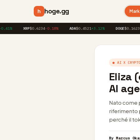
hoge.gg
h
Mark
%
XRP
$0.6234
-0.18%
ADA
$0.4521
+3.12%
DOGE
$0.1623
+1.8
● AI X CRYPT
Eliza 
AI ag
Nato come pa
riferimento 
perché il to
By Marcus Oka