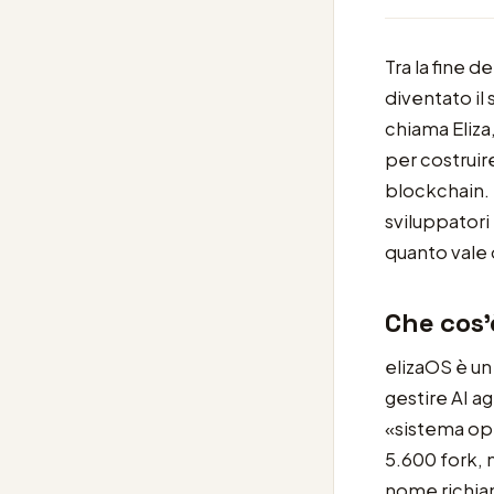
Tra la fine d
diventato il 
chiama Eliza
per costruir
blockchain. 
sviluppatori
quanto vale o
Che cos’è
elizaOS è un
gestire AI a
«sistema ope
5.600 fork, 
nome richia