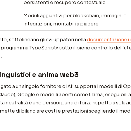
persistenti e recupero contestuale
Moduli aggiuntivi per blockchain, immagini o
integrazioni, montabili a piacere
o, sottolineano gli sviluppatori nella
documentazione uf
programma TypeScript» sotto il pieno controllo dell’ut
.
linguistici e anima web3
egato a un singolo fornitore di AI: supporta i modelli di O
laude), Google e modelli aperti come Llama, eseguibili 
a neutralità è uno dei suoi punti di forza rispetto a soluzi
mette di bilanciare costi e prestazioni scegliendo il mod