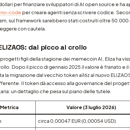
 dollari per finanziare sviluppatori di AI open source e ha 
a no-code
per creare agenti senza scrivere codice. Secon
team, sul framework sarebbero stati costruiti oltre 50.000 
 leggere con cautela.
ELIZAOS: dal picco al crollo
rogetti figli della stagione dei memecoin AI, Eliza ha vis
ollo. Dopo il picco di gennaio 2025 il valore è franato e 
ata la migrazione dal vecchio token ai16z al nuovo ELIZAOS
fferente. Il token dà accesso alla governance del proget
aria: un dettaglio che pesa sul piano delle tutele.
Metrica
Valore (3 luglio 2026)
o
circa 0,00047 EUR (0,00054 USD)