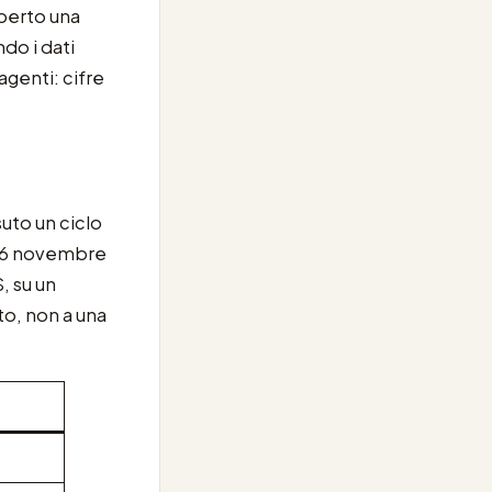
aperto una
do i dati
agenti: cifre
suto un ciclo
il 6 novembre
, su un
to, non a una