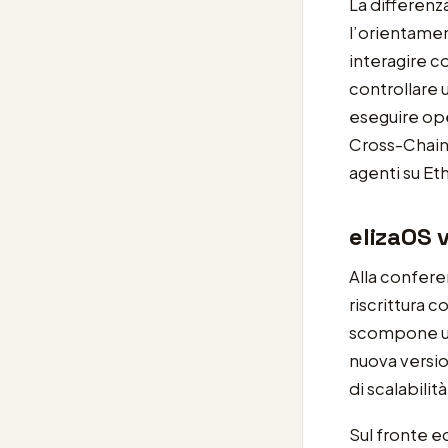
La differenz
l’orientamen
interagire c
controllare 
eseguire ope
Cross-Chain 
agenti su E
elizaOS 
Alla confer
riscrittura 
scompone un 
nuova versio
di scalabilit
Sul fronte e