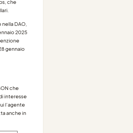
abs, che
ari.
o nella DAO,
gennaio 2025
attenzione
l 28 gennaio
 JSON che
 di interesse
cui l’agente
tta anche in