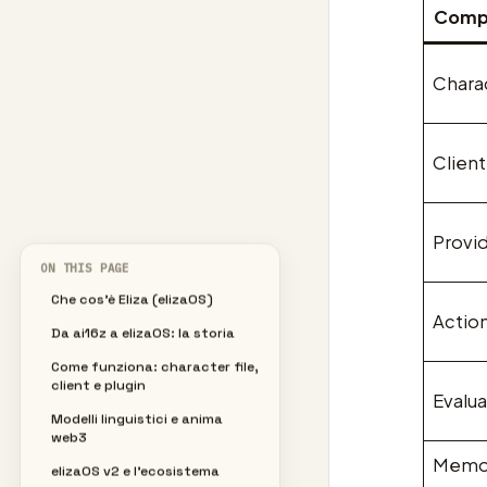
Comp
Charac
Client
Provi
ON THIS PAGE
Che cos’è Eliza (elizaOS)
Actio
Da ai16z a elizaOS: la storia
Come funziona: character file,
client e plugin
Evalua
Modelli linguistici e anima
web3
Memo
elizaOS v2 e l’ecosistema