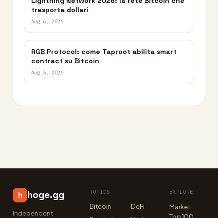
Lightning Network 2026: la rete Bitcoin che
trasporta dollari
Aug 6, 2026
RGB Protocol: come Taproot abilita smart
contract su Bitcoin
Aug 5, 2026
TOPICS
EXPLORE
hoge.gg
h
Bitcoin
DeFi
Market ·
Independent
Top 100