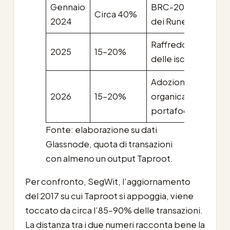
Gennaio
BRC-20 e attesa
Circa 40%
2024
dei Runes
Raffreddamento
2025
15-20%
delle iscrizioni
Adozione
2026
15-20%
organica dei
portafogli
Fonte: elaborazione su dati
Glassnode, quota di transazioni
con almeno un output Taproot.
Per confronto, SegWit, l’aggiornamento
del 2017 su cui Taproot si appoggia, viene
toccato da circa l’85-90% delle transazioni.
La distanza tra i due numeri racconta bene la