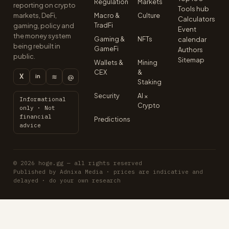
Regulation
Markets
reporting on crypto
Tools hub
markets, DeFi,
Macro &
Culture
Calculators
TradFi
gaming, policy and
Event
the money system
Gaming &
NFTs
calendar
being rebuilt in
GameFi
Authors
public.
Sitemap
Wallets &
Mining
CEX
&
X
≋
@
in
Staking
Security
AI ×
Informational
Crypto
only · Not
financial
Predictions
advice
© 2026 hoge.gg — all rights reserved
Published by Adnixa Media · prices are indicative and
delayed · do your own research