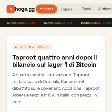
hoge.gg
h
Markets
Tools
Authors
Topics
▼
RP
$0.6234
-0.18%
ADA
$0.4521
+3.12%
DOGE
$0.1623
+1.86%
● BITCOIN & LAYER-1S
Taproot quattro anni dopo: il
bilancio sul layer 1 di Bitcoin
A quattro anni dall'attivazione, Taproot
resta la base di Ordinals, Runes e del
dibattito sulle covenant. Adozione, Taproot
Assets e regole MiCA in Italia, con prezzi in
euro.