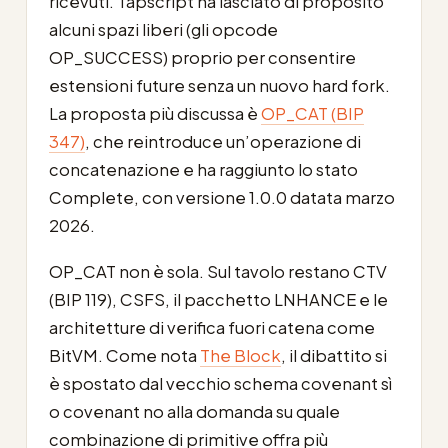
ricevuti. Tapscript ha lasciato di proposito
alcuni spazi liberi (gli opcode
OP_SUCCESS) proprio per consentire
estensioni future senza un nuovo hard fork.
La proposta più discussa è
OP_CAT (BIP
347)
, che reintroduce un’operazione di
concatenazione e ha raggiunto lo stato
Complete, con versione 1.0.0 datata marzo
2026.
OP_CAT non è sola. Sul tavolo restano CTV
(BIP 119), CSFS, il pacchetto LNHANCE e le
architetture di verifica fuori catena come
BitVM. Come nota
The Block
, il dibattito si
è spostato dal vecchio schema covenant sì
o covenant no alla domanda su quale
combinazione di primitive offra più