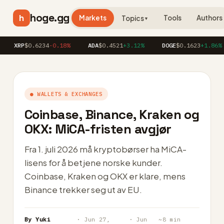
hoge.gg
h
Markets
Tools
Authors
Topics
▼
RP
$0.6234
-0.18%
ADA
$0.4521
+3.12%
DOGE
$0.1623
+1.86%
● WALLETS & EXCHANGES
Coinbase, Binance, Kraken og
OKX: MiCA-fristen avgjør
Fra 1. juli 2026 må kryptobørser ha MiCA-
lisens for å betjene norske kunder.
Coinbase, Kraken og OKX er klare, mens
Binance trekker seg ut av EU.
By Yuki
· Jun 27,
· Jun
~8 min