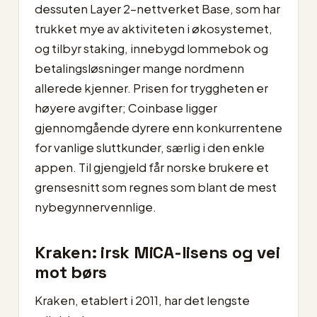
dessuten Layer 2-nettverket Base, som har
trukket mye av aktiviteten i økosystemet,
og tilbyr staking, innebygd lommebok og
betalingsløsninger mange nordmenn
allerede kjenner. Prisen for tryggheten er
høyere avgifter; Coinbase ligger
gjennomgående dyrere enn konkurrentene
for vanlige sluttkunder, særlig i den enkle
appen. Til gjengjeld får norske brukere et
grensesnitt som regnes som blant de mest
nybegynnervennlige.
Kraken: irsk MiCA-lisens og vei
mot børs
Kraken, etablert i 2011, har det lengste