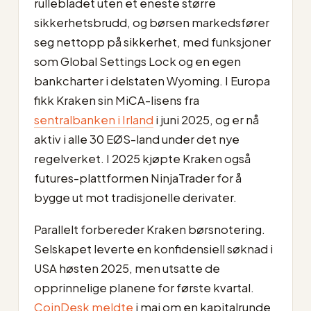
rullebladet uten et eneste større
sikkerhetsbrudd, og børsen markedsfører
seg nettopp på sikkerhet, med funksjoner
som Global Settings Lock og en egen
bankcharter i delstaten Wyoming. I Europa
fikk Kraken sin MiCA-lisens fra
sentralbanken i Irland
i juni 2025, og er nå
aktiv i alle 30 EØS-land under det nye
regelverket. I 2025 kjøpte Kraken også
futures-plattformen NinjaTrader for å
bygge ut mot tradisjonelle derivater.
Parallelt forbereder Kraken børsnotering.
Selskapet leverte en konfidensiell søknad i
USA høsten 2025, men utsatte de
opprinnelige planene for første kvartal.
CoinDesk meldte
i mai om en kapitalrunde