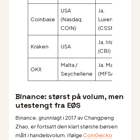
USA
Ja,
Ak
Coinbase
(Nasdaq:
Luxembourg
h
COIN)
(CSSF)
Ja, Irland
Ak
Kraken
USA
(CBI)
h
Malta /
Ja, Malta
Ak
OKX
Seychellene
(MFSA)
h
Binance: størst på volum, men
utestengt fra EØS
Binance, grunnlagt i 2017 av Changpeng
Zhao, er fortsatt den klart største børsen
målt i handelsvolum. Ifølge
CoinGecko