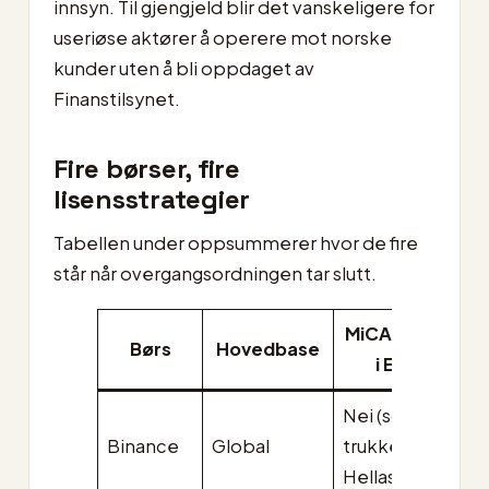
innsyn. Til gjengjeld blir det vanskeligere for
useriøse aktører å operere mot norske
kunder uten å bli oppdaget av
Finanstilsynet.
Fire børser, fire
lisensstrategier
Tabellen under oppsummerer hvor de fire
står når overgangsordningen tar slutt.
MiCA-lisens
Børs
Hovedbase
i EØS
f
Nei (søknad
S
Binance
Global
trukket i
t
Hellas)
i 