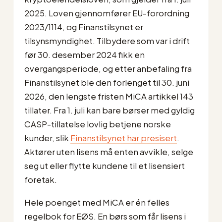
2025. Loven gjennomfører EU-forordning
2023/1114, og Finanstilsynet er
tilsynsmyndighet. Tilbydere som var i drift
før 30. desember 2024 fikk en
overgangsperiode, og etter anbefaling fra
Finanstilsynet ble den forlenget til 30. juni
2026, den lengste fristen MiCA artikkel 143
tillater. Fra 1. juli kan bare børser med gyldig
CASP-tillatelse lovlig betjene norske
kunder, slik
Finanstilsynet har presisert
.
Aktører uten lisens må enten avvikle, selge
seg ut eller flytte kundene til et lisensiert
foretak.
Hele poenget med MiCA er én felles
regelbok for EØS. En børs som får lisens i