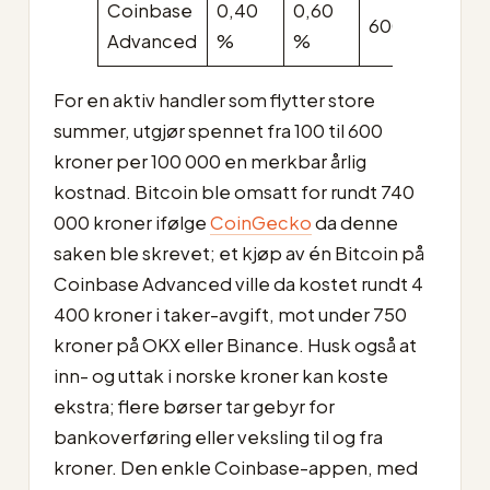
Coinbase
0,40
0,60
600 kr
Advanced
%
%
For en aktiv handler som flytter store
summer, utgjør spennet fra 100 til 600
kroner per 100 000 en merkbar årlig
kostnad. Bitcoin ble omsatt for rundt 740
000 kroner ifølge
CoinGecko
da denne
saken ble skrevet; et kjøp av én Bitcoin på
Coinbase Advanced ville da kostet rundt 4
400 kroner i taker-avgift, mot under 750
kroner på OKX eller Binance. Husk også at
inn- og uttak i norske kroner kan koste
ekstra; flere børser tar gebyr for
bankoverføring eller veksling til og fra
kroner. Den enkle Coinbase-appen, med