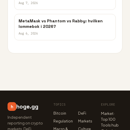
Aug 7, 2026
MetaMask vs Phantom vs Rabby: hvilken
lommebok i 2026?
Aug 6, 2026
TOPICS
EXPLORE
hoge.gg
h
Bitcoin
DeFi
Market ·
Independent
Top 100
Regulation
Markets
reporting on crypto
Tools hub
markets, DeFi,
Macro &
Culture