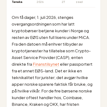
Tanaka
2026
27
read
Om få dager, 1. juli 2026, stenges
overgangsordningen som har latt
kryptobørser betjene kunder i Norge og
resten av EØS uten full lisens under MiCA.
Fra den datoen må enhver tilbyder av
kryptotjenester ha tillatelse som Crypto-
Asset Service Provider (CASP), enten
direkte fra
Finanstilsynet
eller passportert
fra et annet EØS-land. Det er ikke en
teknikalitet for jurister; det avgjør hvilke
apper norske sparere faktisk får bruke, og
på hvilke vilkår. For de fire børsene norske
kunder oftest handler hos, Coinbase,
Binance, Kraken og OKX, har fristen