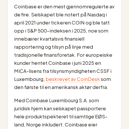
Coinbase er den mest gjennomregulerte av
de fire. Selskapet ble notert på Nasdaq i
april 2021 under tickeren COIN og ble tatt
opp i S&P 500-indeksen i 2025, noe som
innebærer kvartalsvis finansiell
rapportering og tilsyn på linje med
tradisjonelle finansforetak. For europeiske
kunder hentet Coinbase i juni 2025 en
MiCA-lisens fra tilsynsmyndigheten CSSF i
Luxembourg,
beskrevet av CoinDesk
som
den første til en amerikansk aktør derfra.
Med Coinbase Luxembourg S.A. som
juridisk hjem kan selskapet passportere
hele produktspekteret til samtlige EØS-
land, Norge inkludert. Coinbase eier