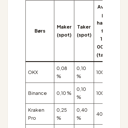
Avgift
på
handel
Maker
Taker
Børs
for
(spot)
(spot)
100
000 kr
(taker)
0,08
0,10
OKX
100 kr
%
%
0,10
Binance
0,10 %
100 kr
%
Kraken
0,25
0,40
400 kr
Pro
%
%