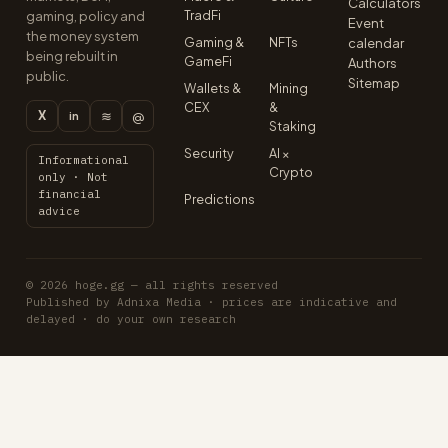
Calculators
TradFi
gaming, policy and
Event
the money system
Gaming &
NFTs
calendar
being rebuilt in
GameFi
Authors
public.
Sitemap
Wallets &
Mining
CEX
&
X
≋
@
in
Staking
Security
AI ×
Informational
Crypto
only · Not
financial
Predictions
advice
© 2026 hoge.gg — all rights reserved
Published by Adnixa Media · prices are indicative and
delayed · do your own research