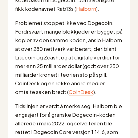
kodebasen til Dogecoin. Den alvorligste
fikk kodenavnet Rab13s (
Halborn
).
Problemet stoppet ikke ved Dogecoin.
Fordi svært mange blokkjeder er bygget på
kopier av den samme koden, anslo Halborn
at over 280 nettverk var berørt, deriblant
Litecoin og Zcash, og at digitale verdier for
mer enn 25 milliarder dollar (godt over 250
milliarder kroner) i teorien sto på spill.
CoinDesk og en rekke andre medier
omtalte saken bredt (
CoinDesk
).
Tidslinjen er verdt å merke seg. Halborn ble
engasjert for å granske Dogecoin-koden
allerede i mars 2022, og selve feilen ble
rettet i Dogecoin Core versjon 1.14.6, som