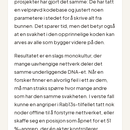
prosjekter har gjort det samme: De har tatt
en velprøvd kodebase og justert noen
parametere i stedet for å skrive alt fra
bunnen. Det sparer tid, men det betyr også
at en svakhet i den opprinnelige koden kan
arves av alle som bygger videre på den.
Resultatet er en slags monokultur, der
mange uavhengige nettverk deler det
samme underliggende DNA-et. Når en
forsker finner en alvorlig feil i ett av dem,
må man straks spørre hvor mange andre
som har den samme svakheten. I verste fall
kunne en angriper i Rab13s-tilfellet tatt nok
noder offline til å forstyrre nettverket, eller
skaffe seg en posisjon som åpnet for et 51
%-angrep, der én aktør kontrollerer