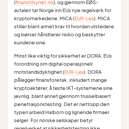
(
finanstilsynet.no
), og gjennom EØS-
avtalen tar Norge inn EUs nye regelverk for
kryptomarkedene, MiCA (
EUR-Lex
). MiCA
stiller blant annet krav til hvordan utstedere
og børser håndterer risiko og beskytter
kundene sine.
Minst like viktig for sikkerhet er DORA, EUs
forordning om digital operasjonell
motstandsdyktighet (
EUR-Lex
). DORA
pålegger finansforetak, inkludert mange
kryptoaktører, å teste IKT-systemene sine
jevnlig, blant annet gjennom trusselbasert
penetrasjonstesting. Det er nettopp den
typen arbeid Halborn og lignende firmaer
selger. For norske selskaper betyr
regelverket at sikkerhetstesting ikke