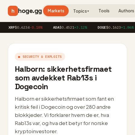
hoge.gg
h
Markets
Tools
Authors
Topics
▼
RP
$0.6234
-0.18%
ADA
$0.4521
+3.12%
DOGE
$0.1623
+1.86%
● SECURITY & EXPLOITS
Halborn: sikkerhetsfirmaet
som avdekket Rab13s i
Dogecoin
Halborn er sikkerhetsfirmaet som fant en
kritisk feil i Dogecoin og over 280 andre
blokkjeder. Vi forklarer hvem de er, hva
Rab13s var, og hva det betyr for norske
kryptoinvestorer.