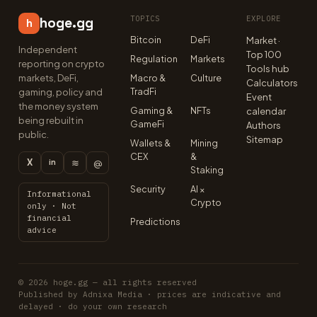
TOPICS
EXPLORE
hoge.gg
h
Bitcoin
DeFi
Market ·
Independent
Top 100
Regulation
Markets
reporting on crypto
Tools hub
markets, DeFi,
Macro &
Culture
Calculators
TradFi
gaming, policy and
Event
the money system
Gaming &
NFTs
calendar
being rebuilt in
GameFi
Authors
public.
Sitemap
Wallets &
Mining
CEX
&
X
≋
@
in
Staking
Security
AI ×
Informational
Crypto
only · Not
financial
Predictions
advice
© 2026 hoge.gg — all rights reserved
Published by Adnixa Media · prices are indicative and
delayed · do your own research