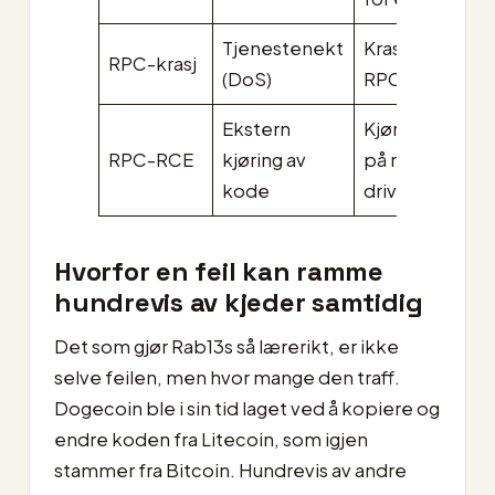
Tjenestenekt
Krasje noden v
RPC-krasj
(DoS)
RPC-forespørs
Ekstern
Kjøre vilkårlig
RPC-RCE
kjøring av
på maskinen 
kode
driver noden
Hvorfor en feil kan ramme
hundrevis av kjeder samtidig
Det som gjør Rab13s så lærerikt, er ikke
selve feilen, men hvor mange den traff.
Dogecoin ble i sin tid laget ved å kopiere og
endre koden fra Litecoin, som igjen
stammer fra Bitcoin. Hundrevis av andre