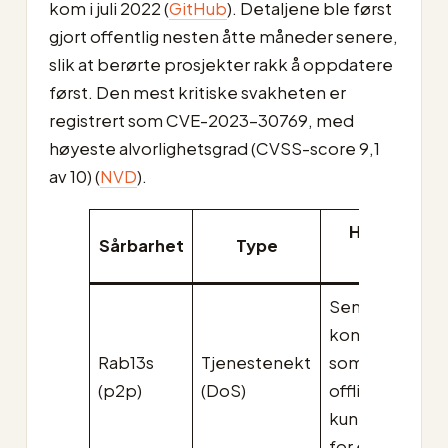
kom i juli 2022 (
GitHub
). Detaljene ble først
gjort offentlig nesten åtte måneder senere,
slik at berørte prosjekter rakk å oppdatere
først. Den mest kritiske svakheten er
registrert som CVE-2023-30769, med
høyeste alvorlighetsgrad (CVSS-score 9,1
av 10) (
NVD
).
Hva en angr
Sårbarhet
Type
kunne gjø
Sende spesial
konsensusmel
Rab13s
Tjenestenekt
som tar noder
(p2p)
(DoS)
offline; over ti
kunne det ban
for et 51 %-an