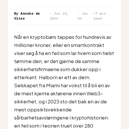
By Anneke de
· Jun 30,
· Jun
~7 min
Vries
2026
30
read
Når en kryptobørs tappes for hundrevis av
millioner kroner, eller en smartkontrakt
viser seg å ha en feil som lar hvem som helst
tømme den, er det gjerne de samme
sikkerhetsfirmaene som dukker opp i
etterkant. Halborn er ett av dem.
Selskapet fra Miami har vokst til å bli en av
de mest kjente aktørene innen Web3-
sikkerhet, og i 2023 sto det bak en av de
mest oppsiktsvekkende
sårbarhetsavsløringene i kryptohistorien:
en feil som i teorien truet over 280