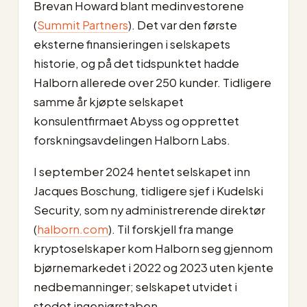
Brevan Howard blant medinvestorene
(
Summit Partners
). Det var den første
eksterne finansieringen i selskapets
historie, og på det tidspunktet hadde
Halborn allerede over 250 kunder. Tidligere
samme år kjøpte selskapet
konsulentfirmaet Abyss og opprettet
forskningsavdelingen Halborn Labs.
I september 2024 hentet selskapet inn
Jacques Boschung, tidligere sjef i Kudelski
Security, som ny administrerende direktør
(
halborn.com
). Til forskjell fra mange
kryptoselskaper kom Halborn seg gjennom
bjørnemarkedet i 2022 og 2023 uten kjente
nedbemanninger; selskapet utvidet i
stedet ingeniørstaben.