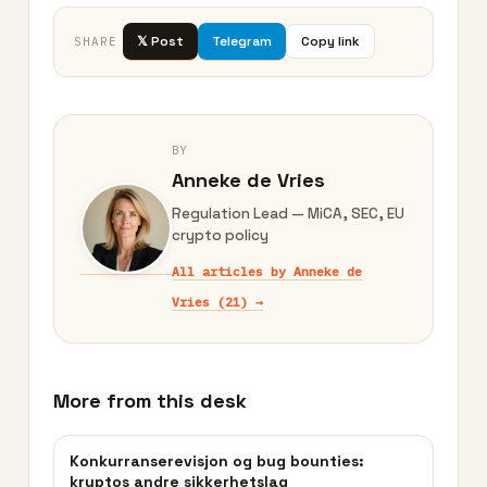
𝕏 Post
Telegram
Copy link
SHARE
BY
Anneke de Vries
Regulation Lead — MiCA, SEC, EU
crypto policy
All articles by Anneke de
Vries (21) →
More from this desk
Konkurranserevisjon og bug bounties:
kryptos andre sikkerhetslag