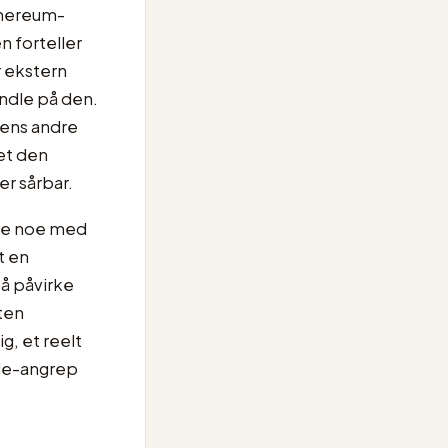
thereum-
n forteller
r ekstern
andle på den.
mens andre
ket den
er sårbar.
øre noe med
t en
 å påvirke
sten
g, et reelt
cle-angrep