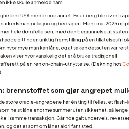
en ikke skulle anmelde ham.
gheten i USA mente noe annet. Eisenberg ble dømt i apr
 markedsmanipulasjon og bedrageri. Men i mai 2025 op
mer hele domfellelsen, med den begrunnelse at staten
 hadde gitt noen uriktig fremstilling på en tillatelsesfri 
om hvor mye man kan låne, og at saken dessuten var reist i
Saken viser hvor vanskelig det er å bruke tradisjonell
afferett på en ren on-chain-utnyttelse. (Dekning hos
Co
)
n: brennstoffet som gjør angrepet mul
e store oracle-angrepene har én ting til felles, et flash-lå
 som helst låne enorme summer uten sikkerhet, så lenge 
ake i samme transaksjon. Går noe galt underveis, reverse
n, og det er som om lånet aldri fant sted.