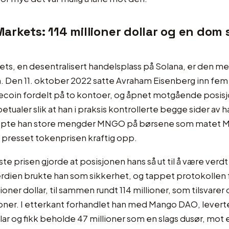
rkets: 114 millioner dollar og en dom
t
s, en desentralisert handelsplass på Solana, er den me
 Den 11. oktober 2022 satte Avraham Eisenberg inn fem 
blecoin fordelt på to kontoer, og åpnet motgående posisj
aler slik at han i praksis kontrollerte begge sider av 
jøpte han store mengder MNGO på børsene som matet 
 presset tokenprisen kraftig opp.
e prisen gjorde at posisjonen hans så ut til å være verd
rdien brukte han som sikkerhet, og tappet protokollen 
ioner dollar, til sammen rundt 114 millioner, som tilsvarer
roner. I etterkant forhandlet han med Mango DAO, levert
llar og fikk beholde 47 millioner som en slags dusør, mot 