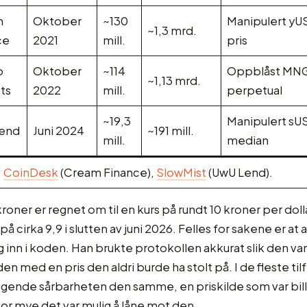
m
Oktober
~130
Manipulert yU
~1,3 mrd.
ce
2021
mill.
pris
o
Oktober
~114
Oppblåst MN
~1,13 mrd.
ts
2022
mill.
perpetual
~19,3
Manipulert sU
end
Juni 2024
~191 mill.
mill.
median
:
CoinDesk
(Cream Finance),
SlowMist
(UwU Lend).
roner er regnet om til en kurs på rundt 10 kroner per doll
å cirka 9,9 i slutten av juni 2026. Felles for sakene er at
eg inn i koden. Han brukte protokollen akkurat slik den va
n med en pris den aldri burde ha stolt på. I de fleste tilf
gende sårbarheten den samme, en priskilde som var billig
hvor mye det var mulig å låne mot den.