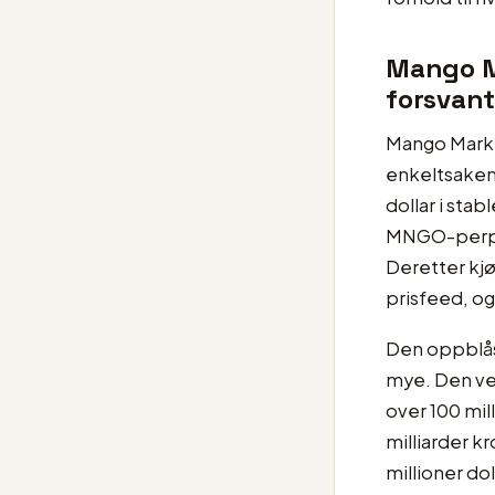
Mango Ma
forsvan
Mango Market
enkeltsaken.
dollar i sta
MNGO-perpetu
Deretter k
prisfeed, og
Den oppblåst
mye. Den ve
over 100 mill
milliarder k
millioner do