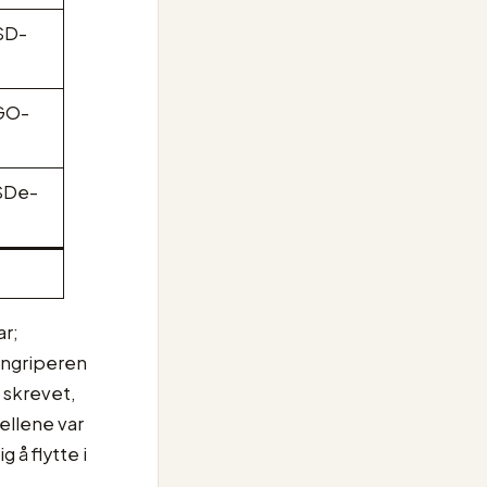
SD-
GO-
SDe-
ar;
 angriperen
r skrevet,
ellene var
 å flytte i