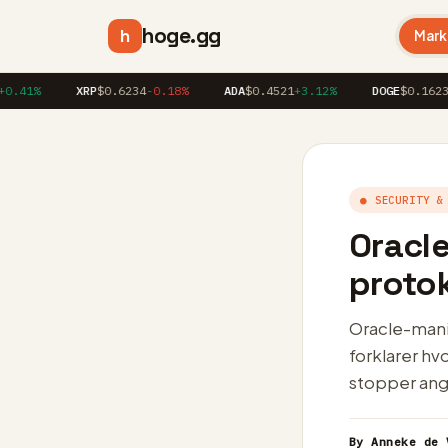
hoge.gg
h
Mark
%
XRP
$0.6234
-0.18%
ADA
$0.4521
+3.12%
DOGE
$0.1623
+1.8
● SECURITY &
Oracle
protok
Oracle-mani
forklarer hv
stopper an
By Anneke de 