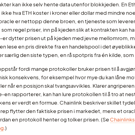
kter kan ikke selv hente data utenfor blokkjeden. En E
 ikke hva ETH koster i kroner eller dollar med mindre noe
 oracle er nettopp denne broen, en tjeneste som levere
 som regel priser, inn på kjeden slik at kontrakten kan h
-er dytter prisen ut på kjeden med jevne mellomrom, 
len lese en pris direkte fra en handelspool i det øyeblik
r særlig den siste typen, en rå spotpris fra én kilde, som 
pstår fordi mange protokoller bruker prisen til å avgj
isk konsekvens, for eksempel hvor mye du kan låne mo
ller når en posisjon skal tvangsavvikles. Klarer angriperen
e-en rapporterer, kan han lure protokollen til å tro at ne
kens er verdt en formue. Chainlink beskriver skillet tydeli
ep flytter den faktiske prisen i markedet, mens et ora
rdan en protokoll henter og tolker prisen. (Se
Chainlinks
ng
.)