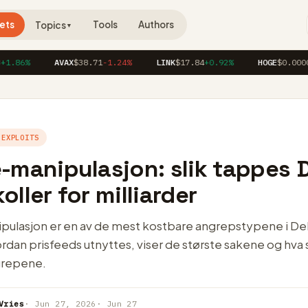
ets
Tools
Authors
Topics
▼
6%
AVAX
$38.71
-1.24%
LINK
$17.84
+0.92%
HOGE
$0.00004120
 EXPLOITS
-manipulasjon: slik tappes D
oller for milliarder
pulasjon er en av de mest kostbare angrepstypene i DeF
ordan prisfeeds utnyttes, viser de største sakene og hva
grepene.
Vries
· Jun 27, 2026
· Jun 27