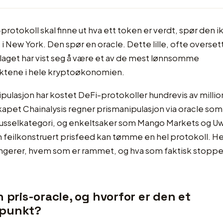
protokoll skal finne ut hva ett token er verdt, spør den 
s i New York. Den spør en oracle. Dette lille, ofte overset
rlaget har vist seg å være et av de mest lønnsomme
tene i hele kryptoøkonomien.
ulasjon har kostet DeFi-protokoller hundrevis av million
apet Chainalysis regner prismanipulasjon via oracle som
usselkategori, og enkeltsaker som Mango Markets og Uw
n feilkonstruert prisfeed kan tømme en hel protokoll. H
ngerer, hvem som er rammet, og hva som faktisk stopper 
n pris-oracle, og hvorfor er den et
punkt?