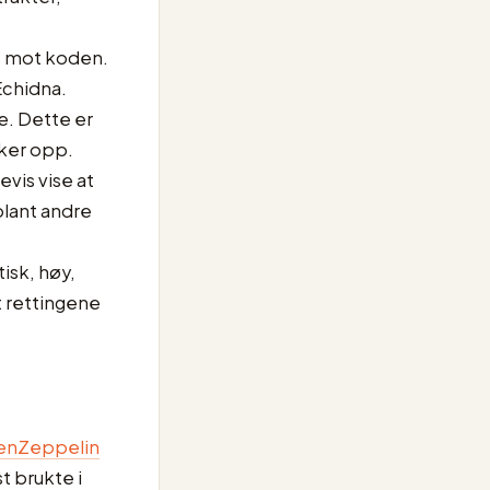
es mot koden.
chidna.
e. Dette er
kker opp.
vis vise at
blant andre
isk, høy,
t rettingene
nZeppelin
t brukte i