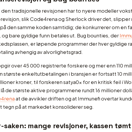
 den tradisjonelle revisjonen har to nyere modeller voks
evisjon, slik Code4rena og Sherlock driver det, slippe
s på den samme koden samtidig; de konkurrerer om en fa
og bare gyldige funn betales ut. Bug bounties, der
Immu
kedsplassen, er løpende programmer der hver gyldige ra
taling avhengig av alvorlighetsgrad.
gir over 45 000 registrerte forskere og mer enn 110 mill
 største enkeltutbetalingen i bransjen er fortsatt 10 mill
lioner kroner, til forskeren satya0x for en kritisk feil i W
 lå de største aktive programmene rundt 16 millioner doll
e4rena
at de avvikler driften og at Immunefi overtar kun
t tegn på at markedet konsoliderer seg.
-saken: mange revisjoner, kassen tømt 