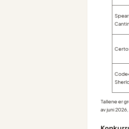
Spearb
Canti
Certo
Code4
Sherl
Tallene er g
av juni 2026
Konkurr