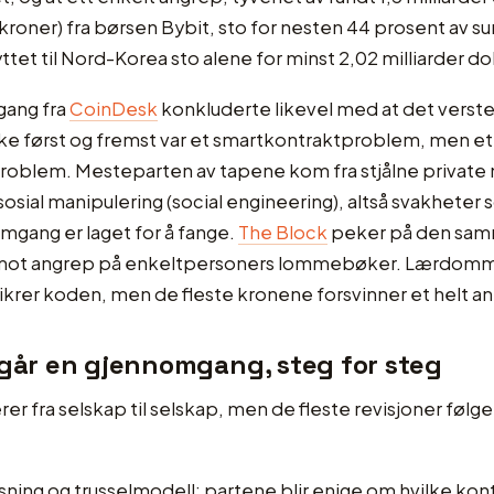
r kroner) fra børsen Bybit, sto for nesten 44 prosent av 
tet til Nord-Korea sto alene for minst 2,02 milliarder dol
ang fra
CoinDesk
konkluderte likevel med at det verst
kke først og fremst var et smartkontraktproblem, men et
blem. Mesteparten av tapene kom fra stjålne private 
sosial manipulering (social engineering), altså svakheter
gang er laget for å fange.
The Block
peker på den sa
mot angrep på enkeltpersoners lommebøker. Lærdomme
sikrer koden, men de fleste kronene forsvinner et helt a
egår en gjennomgang, steg for steg
rer fra selskap til selskap, men de fleste revisjoner følg
ning og trusselmodell: partene blir enige om hvilke kont