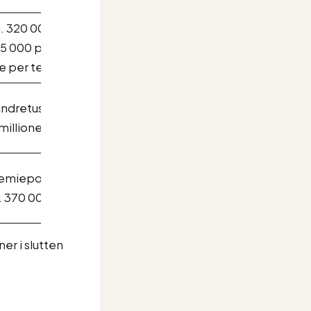
. 320 000 til
5 000 per
e per team
ndretusener
 millioner
emiepott fra
. 370 000
er i slutten