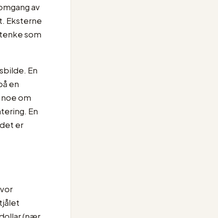
nnomgang av
t. Eksterne
å tenke som
sbilde. En
på en
r noe om
atering. En
 det er
vor
tjålet
dollar (nær