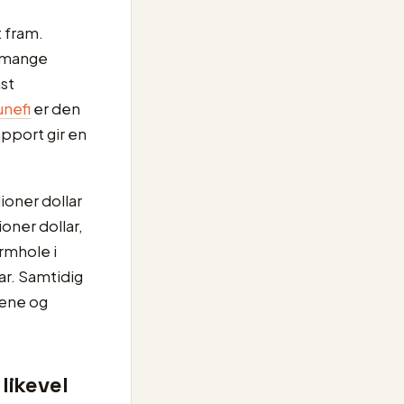
t fram.
r mange
st
nefi
er den
pport gir en
ioner dollar
ioner dollar,
ormhole i
ar. Samtidig
dene og
likevel