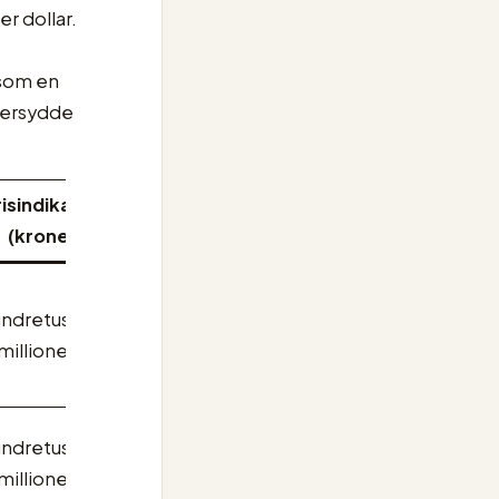
er dollar.
 som en
dersydde
isindikasjon
(kroner)
ndretusener
 millioner
ndretusener
 millioner