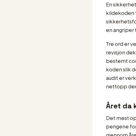
En sikkerhet
kildekoden t
sikkerhetsf
en angriper 
Tre ord er v
revisjon dek
bestemt comm
koden slik d
audit er ver
nettopp den
Året da 
Det mest op
pengene forsv
gjennom året,