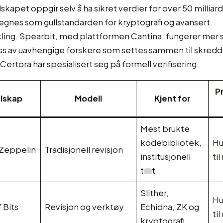
skapet oppgir selv å ha sikret verdier for over 50 milliard
s regnes som gullstandarden for kryptografi og avansert
kling. Spearbit, med plattformen Cantina, fungerer mer
s av uavhengige forskere som settes sammen til skred
ertora har spesialisert seg på formell verifisering.
Pr
lskap
Modell
Kjent for
Mest brukte
kodebibliotek,
Hu
Zeppelin
Tradisjonell revisjon
institusjonell
til
tillit
Slither,
Hu
f Bits
Revisjon og verktøy
Echidna, ZK og
til
kryptografi