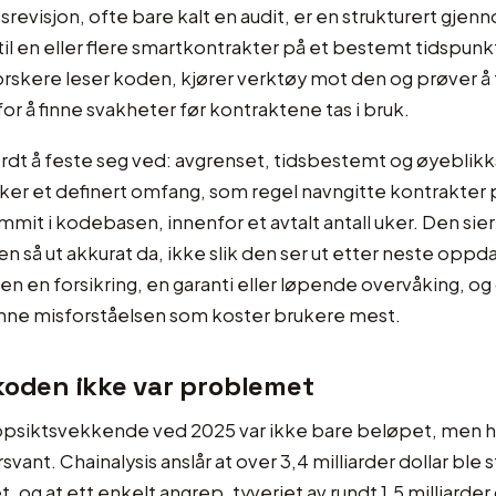
srevisjon, ofte bare kalt en audit, er en strukturert gje
il en eller flere smartkontrakter på et bestemt tidspunk
orskere leser koden, kjører verktøy mot den og prøver 
for å finne svakheter før kontraktene tas i bruk.
erdt å feste seg ved: avgrenset, tidsbestemt og øyeblikk
ker et definert omfang, som regel navngitte kontrakter 
it i kodebasen, innenfor et avtalt antall uker. Den sie
en så ut akkurat da, ikke slik den ser ut etter neste oppd
ken en forsikring, en garanti eller løpende overvåking, og
ne misforståelsen som koster brukere mest.
koden ikke var problemet
psiktsvekkende ved 2025 var ikke bare beløpet, men h
ant. Chainalysis anslår at over 3,4 milliarder dollar ble s
 og at ett enkelt angrep, tyveriet av rundt 1,5 milliarder 