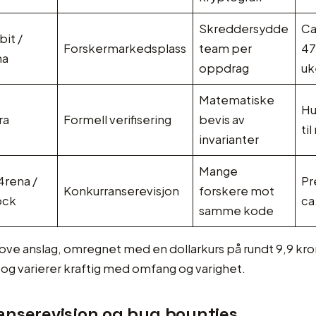
Skreddersydde
Ca
it /
Forskermarkedsplass
team per
47
na
oppdrag
uk
Matematiske
Hu
ra
Formell verifisering
bevis av
til
invarianter
Mange
rena /
Pr
Konkurranserevisjon
forskere mot
ock
ca
samme kode
rove anslag, omregnet med en dollarkurs på rundt 9,9 kron
, og varierer kraftig med omfang og varighet.
anserevisjon og bug bounties