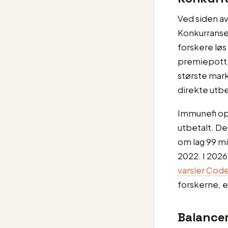
Ved siden av
Konkurranser
forskere lø
premiepott, 
største mar
direkte utbe
Immunefi opp
utbetalt. Den
om lag 99 mil
2022. I 2026
varsler Cod
forskerne, e
Balancer