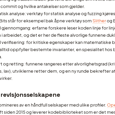
 commit og hvilke antakelser som gjelder.
isk analyse: verktøy for statisk analyse og fuzzing kjør
f Bits står for eksempel bak åpne verktøy som
Slither
og E
 gjennomgang: erfarne forskere leser koden linje for linj
 i arbeidet, og det er her de fleste alvorlige funnene du
 verifisering: for kritiske egenskaper kan matematiske be
lltid oppfyller bestemte invarianter, en spesialitet hos 
a.
 og retting: funnene rangeres etter alvorlighetsgrad (krit
, lav), utviklerne retter dem, og en ny runde bekrefter a
virker.
 revisjonsselskapene
ineres av en håndfull selskaper med ulike profiler.
Ope
rift siden 2015 og leverer kodebiblioteket som er det mes