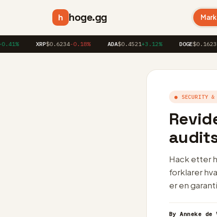
hoge.gg
h
Mark
%
XRP
$0.6234
-0.18%
ADA
$0.4521
+3.12%
DOGE
$0.1623
+1.8
● SECURITY &
Revide
audits
Hack etter h
forklarer hv
er en garanti
By Anneke de 