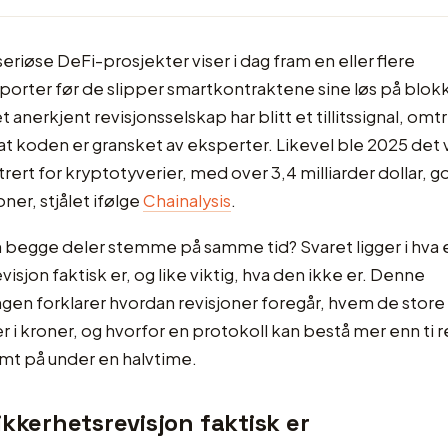
seriøse DeFi-prosjekter viser i dag fram en eller flere
porter før de slipper smartkontraktene sine løs på blok
t anerkjent revisjonsselskap har blitt et tillitssignal, om
t koden er gransket av eksperter. Likevel ble 2025 det 
trert for kryptotyverier, med over 3,4 milliarder dollar, g
oner, stjålet ifølge
Chainalysis
.
 begge deler stemme på samme tid? Svaret ligger i hva 
isjon faktisk er, og like viktig, hva den ikke er. Denne
en forklarer hvordan revisjoner foregår, hvem de store 
r i kroner, og hvorfor en protokoll kan bestå mer enn ti r
tømt på under en halvtime.
ikkerhetsrevisjon faktisk er