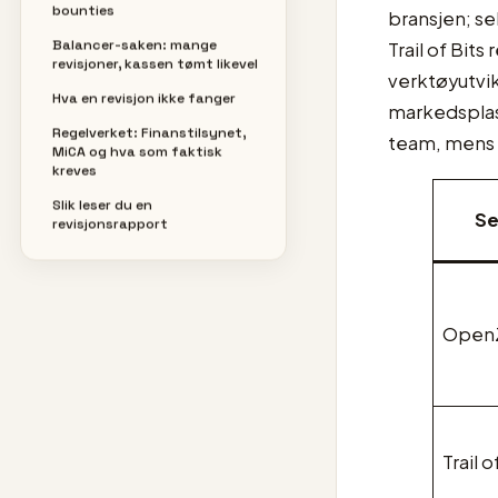
bounties
bransjen; sel
Balancer-saken: mange
Trail of Bit
revisjoner, kassen tømt likevel
verktøyutvi
Hva en revisjon ikke fanger
markedsplas
Regelverket: Finanstilsynet,
team, mens C
MiCA og hva som faktisk
kreves
Slik leser du en
Se
revisjonsrapport
Open
Trail o