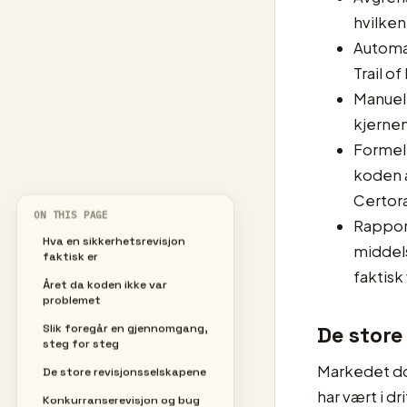
hvilken
Automat
Trail o
Manuell
kjernen
Formell
koden a
Certor
ON THIS PAGE
Rapport
Hva en sikkerhetsrevisjon
middels
faktisk er
faktisk 
Året da koden ikke var
problemet
De store
Slik foregår en gjennomgang,
steg for steg
Markedet dom
De store revisjonsselskapene
har vært i d
Konkurranserevisjon og bug