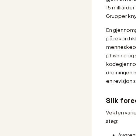
15 milliarde
Grupper knyt
En gjennomg
på rekord i
menneskepro
phishing og 
kodegjennom
dreiningen 
en revisjon 
Slik for
Vekten varie
steg:
Avgrens