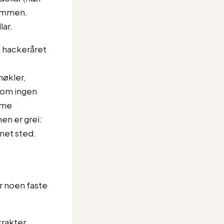
summen.
lar.
e hackeråret
nøkler,
 som ingen
mme
n er grei:
nnet sted.
er noen faste
rakter,