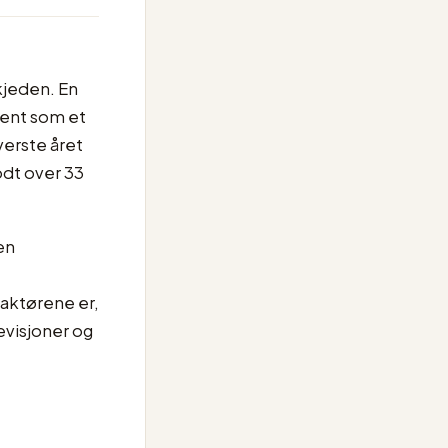
kjeden. En
trent som et
verste året
odt over 33
en
aktørene er,
evisjoner og