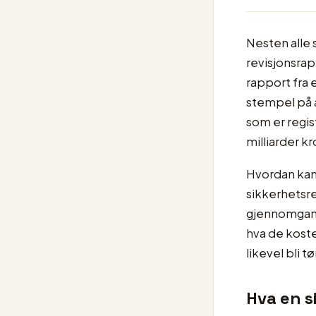
Nesten alle 
revisjonsrap
rapport fra e
stempel på a
som er regis
milliarder kr
Hvordan kan
sikkerhetsrev
gjennomgang
hva de koste
likevel bli 
Hva en s