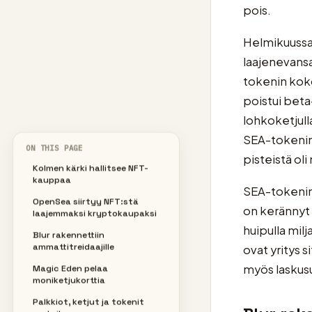
pois.
Helmikuussa
laajenevans
tokenin koko
poistui beta
lohkoketjul
SEA-tokenin 
ON THIS PAGE
pisteistä ol
Kolmen kärki hallitsee NFT-
kauppaa
SEA-tokenin 
OpenSea siirtyy NFT:stä
on kerännyt 
laajemmaksi kryptokaupaksi
huipulla mil
Blur rakennettiin
ammattitreidaajille
ovat yritys 
myös laskusu
Magic Eden pelaa
moniketjukorttia
Palkkiot, ketjut ja tokenit