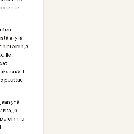
miljardia
kuten
tä ei yllä
hintoihin ja
oille,
pat
miksi uudet
lta puuttuu
jaan yhä
ista, ja
peleihin ja
i