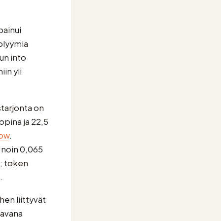
painui
volyymia
un into
in yli
tarjonta on
ropina ja 22,5
ow
.
t noin 0,065
; token
.
hen liittyvät
tavana