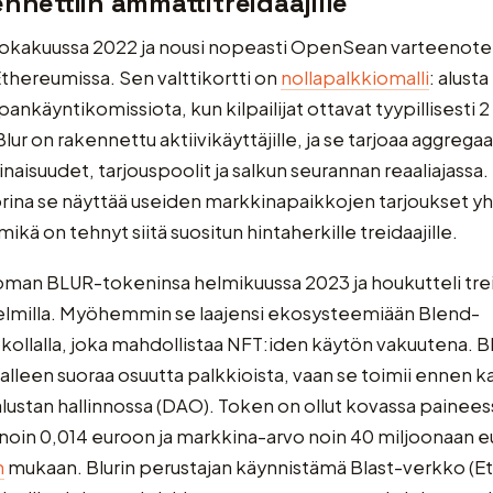
ennettiin ammattitreidaajille
i lokakuussa 2022 ja nousi nopeasti OpenSean varteenot
Ethereumissa. Sen valttikortti on
nollapalkkiomalli
: alusta
ankäyntikomissiota, kun kilpailijat ottavat tyypillisesti 2 
lur on rakennettu aktiivikäyttäjille, ja se tarjoaa aggregaa
aisuudet, tarjouspoolit ja salkun seurannan reaaliajassa.
rina se näyttää useiden markkinapaikkojen tarjoukset y
kä on tehnyt siitä suositun hintaherkille treidaajille.
 oman BLUR-tokeninsa helmikuussa 2023 ja houkutteli trei
elmilla. Myöhemmin se laajensi ekosysteemiään Blend-
kollalla, joka mahdollistaa NFT:iden käytön vakuutena. B
ijalleen suoraa osuutta palkkioista, vaan se toimii ennen 
alustan hallinnossa (DAO). Token on ollut kovassa painees
noin 0,014 euroon ja markkina-arvo noin 40 miljoonaan 
n
mukaan. Blurin perustajan käynnistämä Blast-verkko (