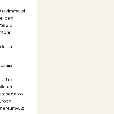
ettavimmaksi
 ei peri
tai 2,5
ttorin,
hdessä
daajia
LUR ei
kaikkea
sa: sen arvo
euroon
Ethereum-L2)