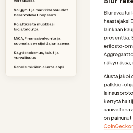
Blur rak
vertailussa
Volyymit ja markkinaosuudet
Blur avautu
heilahtelevat nopeasti
haastajaksi 
Rojaltikiista muokkasi
lainkaan kaup
luojataloutta
prosenttia. B
MiCA, Finanssivalvonta ja
suomalaisen sijoittajan asema
eräosto-omin
Käyttökokemus, kulut ja
Aggregaatto
turvallisuus
näkymässä, mi
Kenelle mikäkin alusta sopii
Alusta jakoi
palkkio-ohj
lainausproto
kerrytä halt
äänivaltana 
on painunut 
CoinGecko