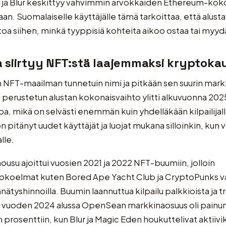
a ja Blur keskittyy vahvimmin arvokkaiden Ethereum-ko
aan. Suomalaiselle käyttäjälle tämä tarkoittaa, että alusta
toa siihen, minkä tyyppisiä kohteita aikoo ostaa tai myyd
siirtyy NFT:stä laajemmaksi kryptoka
NFT-maailman tunnetuin nimi ja pitkään sen suurin mark
perustetun alustan kokonaisvaihto ylitti alkuvuonna 202
roa, mikä on selvästi enemmän kuin yhdelläkään kilpailijal
n pitänyt uudet käyttäjät ja luojat mukana silloinkin, kun 
lle.
su ajoittui vuosien 2021 ja 2022 NFT-buumiin, jolloin
akokoelmat kuten Bored Ape Yacht Club ja CryptoPunks v
ätyshinnoilla. Buumin laannuttua kilpailu palkkioista ja tr
elä vuoden 2024 alussa OpenSean markkinaosuus oli painu
osenttiin, kun Blur ja Magic Eden houkuttelivat aktiivik