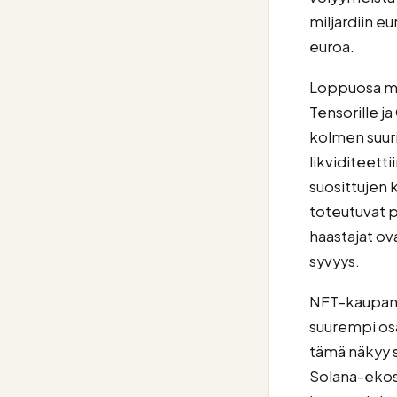
miljardiin e
euroa.
Loppuosa ma
Tensorille j
kolmen suuri
likviditeett
suosittujen 
toteutuvat p
haastajat ova
syvyys.
NFT-kaupan p
suurempi osa
tämä näkyy s
Solana-ekos