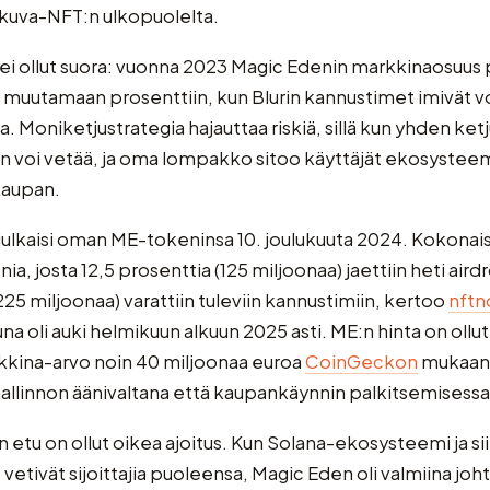
 kuva-NFT:n ulkopuolelta.
ei ollut suora: vuonna 2023 Magic Edenin markkinaosuus 
i muutamaan prosenttiin, kun Blurin kannustimet imivät 
. Moniketjustrategia hajauttaa riskiä, sillä kun yhden ketj
en voi vetää, ja oma lompakko sitoo käyttäjät ekosysteemi
kaupan.
ulkaisi oman ME-tokeninsa 10. joulukuuta 2024. Kokonais
nia, josta 12,5 prosenttia (125 miljoonaa) jaettiin heti aird
225 miljoonaa) varattiin tuleviin kannustimiin, kertoo
nftn
na oli auki helmikuun alkuun 2025 asti. ME:n hinta on ollu
kkina-arvo noin 40 miljoonaa euroa
CoinGeckon
mukaan
hallinnon äänivaltana että kaupankäynnin palkitsemisessa
 etu on ollut oikea ajoitus. Kun Solana-ekosysteemi ja sii
etivät sijoittajia puoleensa, Magic Eden oli valmiina joh