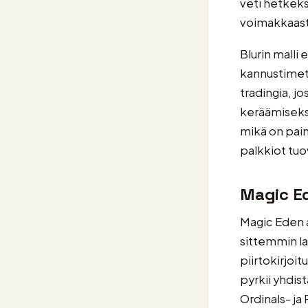
veti hetkeks
voimakkaast
Blurin malli 
kannustimet 
tradingia, j
keräämiseks
mikä on pain
palkkiot tuo
Magic Ed
Magic Eden a
sittemmin la
piirtokirjoi
pyrkii yhdis
Ordinals- ja