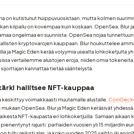
a on kutistunut huippuvuosistaan, mutta kolmen suuri
kan kilpailu on kovempaa kuin koskaan. OpenSea, Blur j
amaa ongelmaa eri suunnista: OpenSea nojaa tunnettuun 
vallisten kryptovarojen kauppaan, Blur houkuttelee amma
illa ja Magic Eden kerää volyymia usealta lohkoketjulta yh
sissa vertailemme alustojen eroja, niiden omia tokeneita j
sijoittajan kannattaa tietää sääntelystä.
ärki hallitsee NFT-kauppaa
keskittyy voimakkaasti muutamalle alustalle.
CoinGeck
n
mukaan OpenSea, Blur ja Magic Eden keräsivät yhdessä 
aikesta NFT-kaupasta eri lohkoketjuilla. Samaan aikaan 
pienentynyt rajusti: parhaiden vuosien yli 15 miljardin eu
n tultu reilusti alas, ja koko vuoden 2025 vaihto jäi arviol