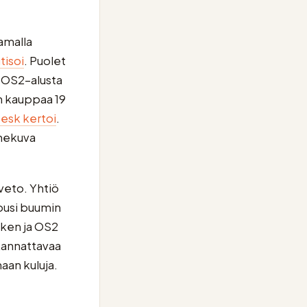
amalla
tisoi
. Puolet
u OS2-alusta
n kauppaa 19
esk kertoi
.
nnekuva
veto. Yhtiö
nousi buumin
Token ja OS2
 kannattavaa
aan kuluja.