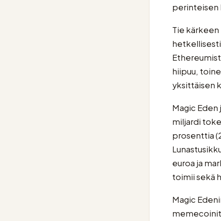
perinteisen
Tie kärkeen 
hetkellisest
Ethereumista
hiipuu, toin
yksittäisen 
Magic Eden j
miljardi toke
prosenttia (
Lunastusikku
euroa ja mar
toimii sekä 
Magic Edenin
memecoinit v