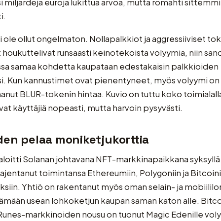
i miljardeja euroja lukittua arvoa, mutta romahti sittemm
i.
ei ole ollut ongelmaton. Nollapalkkiot ja aggressiiviset to
houkuttelivat runsaasti keinotekoista volyymia, niin san
ossa samaa kohdetta kaupataan edestakaisin palkkioiden
i. Kun kannustimet ovat pienentyneet, myös volyymi on 
anut BLUR-tokenin hintaa. Kuvio on tuttu koko toimialall
vat käyttäjiä nopeasti, mutta harvoin pysyvästi.
en pelaa moniketjukorttia
loitti Solanan johtavana NFT-markkinapaikkana syksyllä 
ajentanut toimintansa Ethereumiin, Polygoniin ja Bitcoini
tuksiin. Yhtiö on rakentanut myös oman selain- ja mobiili
tämään usean lohkoketjun kaupan saman katon alle. Bitco
 Runes-markkinoiden nousu on tuonut Magic Edenille vol