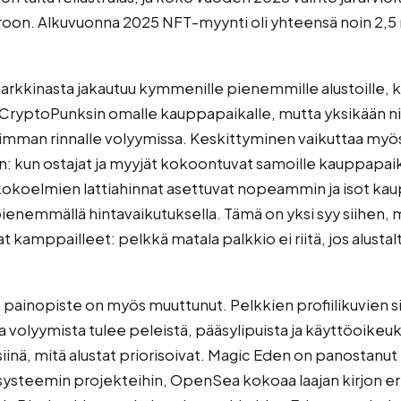
uroon. Alkuvuonna 2025 NFT-myynti oli yhteensä noin 2,5 
rkkinasta jakautuu kymmenille pienemmille alustoille, 
a CryptoPunksin omalle kauppapaikalle, mutta yksikään niis
mman rinnalle volyymissa. Keskittyminen vaikuttaa myös 
iin: kun ostajat ja myyjät kokoontuvat samoille kauppapaik
kokoelmien lattiahinnat asettuvat nopeammin ja isot kau
ienemmällä hintavaikutuksella. Tämä on yksi syy siihen, 
t kamppailleet: pelkkä matala palkkio ei riitä, jos alusta
ainopiste on myös muuttunut. Pelkkien profiilikuvien si
 volyymista tulee peleistä, pääsylipuista ja käyttöoikeuks
iinä, mitä alustat priorisoivat. Magic Eden on panostanut 
ysteemin projekteihin, OpenSea kokoaa laajan kirjon er