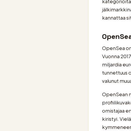
kategorioit
jälkimarkkin
kannattaa si
OpenSea 
OpenSea on 
Vuonna 2017 
miljardia eu
tunnettuus o
valunut muua
OpenSean nou
profiilikuv
omistajaa enn
kiristyi. Vi
kymmeneen pr