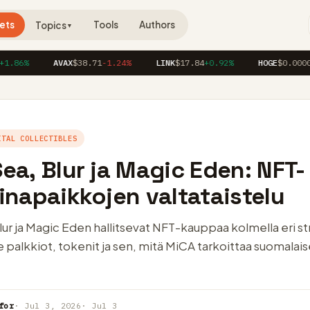
ets
Tools
Authors
Topics
▼
6%
AVAX
$38.71
-1.24%
LINK
$17.84
+0.92%
HOGE
$0.00004120
ITAL COLLECTIBLES
a, Blur ja Magic Eden: NFT-
napaikkojen valtataistelu
r ja Magic Eden hallitsevat NFT-kauppaa kolmella eri str
palkkiot, tokenit ja sen, mitä MiCA tarkoittaa suomalais
for
· Jul 3, 2026
· Jul 3