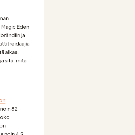
mman
a Magic Eden
brändiin ja
ttitreidaajia
tä aikaa.
a sitä, mitä
on
noin 82
koko
ron
ta noin 4,9