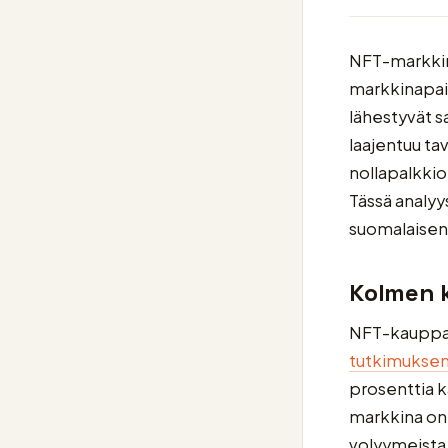
NFT-markkin
markkinapai
lähestyvät s
laajentuu ta
nollapalkkio
Tässä analyy
suomalaisen 
Kolmen k
NFT-kauppa 
tutkimukse
prosenttia k
markkina on 
volyymeista o