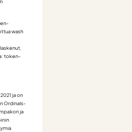
in
ken-
ottua wash
laskenut,
a: token-
2021 ja on
n Ordinals-
lompakon ja
inin
yymia