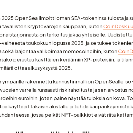
 2025 OpenSea ilmoitti oman SEA-tokeninsa tulosta ja s
a tavallisten kryptovarojen kauppaan, kuten
CoinDesk uu
naistarjonnasta on tarkoitus jakaa yhteisölle. Uudistett
-vaiheesta toukokuun lopussa 2025, ja se tukee tokenie
la sekä laajentaa valikoimaa memecoineihin, kuten
CoinD
jako perustuu käyttäjien keräämiin XP-pisteisiin, ja tila
i määrä ottaa alkusyksystä 2025.
ympärille rakennettu kannustinmalli on OpenSealle iso 
vuosien varrella runsaasti riskirahoitusta ja sen arvostus 
jardeihin euroihin, joten paine näyttää tuloksia on kova. 
sitoa käyttäjät takaisin alustalle ja tehdä kaupankäynnistä
hdanteessa, jossa pelkät NFT-palkkiot eivät riitä kattam