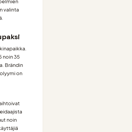
koelmien
n valinta
ä.
upaksi
kinapaikka.
5 noin 35
la. Brändin
volyymi on
aihtoivat
eidaajista
nut noin
äyttäjiä