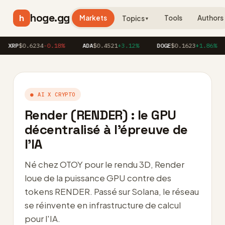
hoge.gg
h
Markets
Tools
Authors
Topics
▼
$0.6234
-0.18%
ADA
$0.4521
+3.12%
DOGE
$0.1623
+1.86%
AV
● AI X CRYPTO
Render (RENDER) : le GPU
décentralisé à l’épreuve de
l’IA
Né chez OTOY pour le rendu 3D, Render
loue de la puissance GPU contre des
tokens RENDER. Passé sur Solana, le réseau
se réinvente en infrastructure de calcul
pour l'IA.