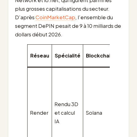
Network et io.net, qui figurent parmi les
plus grosses capitalisations du secteur.
D’après
CoinMarketCap
, l’ensemble du
segment DePIN pesait de 9 à 10 milliards de
dollars début 2026.
Repèr
Réseau
Spécialité
Blockchain
20
enviro
M€ de
capital
plus de
Rendu 3D
nœuds
Render
et calcul
Solana
histori
IA
près d
000 G