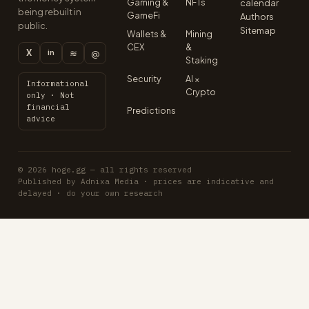
Gaming &
NFTs
calendar
being rebuilt in
GameFi
Authors
public.
Sitemap
Wallets &
Mining
CEX
&
X
≋
@
in
Staking
Security
AI ×
Informational
Crypto
only · Not
financial
Predictions
advice
© 2026 hoge.gg — all rights reserved
Published by Adnixa Media · prices are indicative and
delayed · do your own research