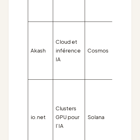
actifs v
Salad
enviro
M$ de
Cloud et
capital
Akash
inférence
Cosmos
usage 
IA
proche
%
forte
croiss
des rev
Clusters
valoris
io.net
GPU pour
Solana
pruden
l’IA
faute d
donné