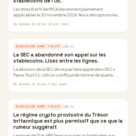
stablecoins de l’UE.
Les titres III et IV de MiCA deviennent pleinement
applicables le 30 novembre 2026. Nous décryptons les
plafonds d’émetteurs, les RTS de…
By Anneke de Vries
·
10 min read
REGULATION &AMP; POLICY
JUN 25
La SEC a abandonné son appel sur les
stablecoins. Lisez entre les lignes.
La décision de la SEC de ne pas faire appel dans SEC v.
Paxos Trust Co. clôt un conflit juridictionnel de quatre…
By Anneke de Vries
·
5 min read
REGULATION &AMP; POLICY
JUN 25
Le régime crypto provisoire du Trésor
britannique est plus permissif que ce que la
rumeur suggérait
Le projet de SI du HM Treasury sur les activités liées aux