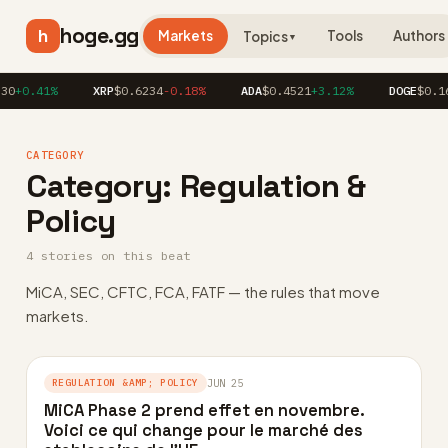
hoge.gg
h
Markets
Tools
Authors
Topics
▼
0
+0.41%
XRP
$0.6234
-0.18%
ADA
$0.4521
+3.12%
DOGE
$0.16
CATEGORY
Category:
Regulation &
Policy
4 stories on this beat
MiCA, SEC, CFTC, FCA, FATF — the rules that move
markets.
REGULATION &AMP; POLICY
JUN 25
MiCA Phase 2 prend effet en novembre.
Voici ce qui change pour le marché des