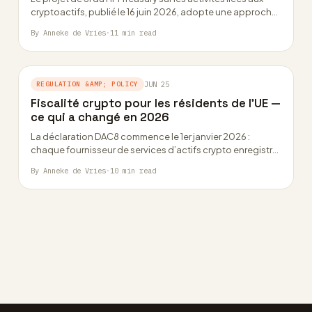
cryptoactifs, publié le 16 juin 2026, adopte une approche
plus…
By Anneke de Vries
·
11 min read
REGULATION &AMP; POLICY
JUN 25
Fiscalité crypto pour les résidents de l’UE —
ce qui a changé en 2026
La déclaration DAC8 commence le 1er janvier 2026 :
chaque fournisseur de services d’actifs crypto enregistré
dans l’UE déclare désormais les balances…
By Anneke de Vries
·
10 min read