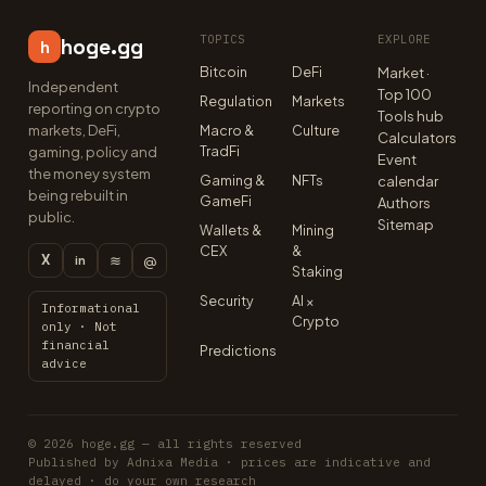
TOPICS
EXPLORE
hoge.gg
h
Bitcoin
DeFi
Market ·
Independent
Top 100
Regulation
Markets
reporting on crypto
Tools hub
markets, DeFi,
Macro &
Culture
Calculators
TradFi
gaming, policy and
Event
the money system
Gaming &
NFTs
calendar
being rebuilt in
GameFi
Authors
public.
Sitemap
Wallets &
Mining
CEX
&
X
≋
@
in
Staking
Security
AI ×
Informational
Crypto
only · Not
financial
Predictions
advice
© 2026 hoge.gg — all rights reserved
Published by Adnixa Media · prices are indicative and
delayed · do your own research