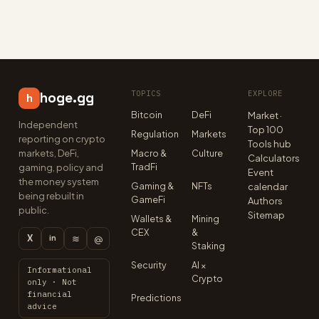
TOPICS
EXPLORE
hoge.gg
h
Bitcoin
DeFi
Market ·
Independent
Top 100
Regulation
Markets
reporting on crypto
Tools hub
markets, DeFi,
Macro &
Culture
Calculators
TradFi
gaming, policy and
Event
the money system
Gaming &
NFTs
calendar
being rebuilt in
GameFi
Authors
public.
Sitemap
Wallets &
Mining
CEX
&
X
≋
@
in
Staking
Security
AI ×
Informational
Crypto
only · Not
financial
Predictions
advice