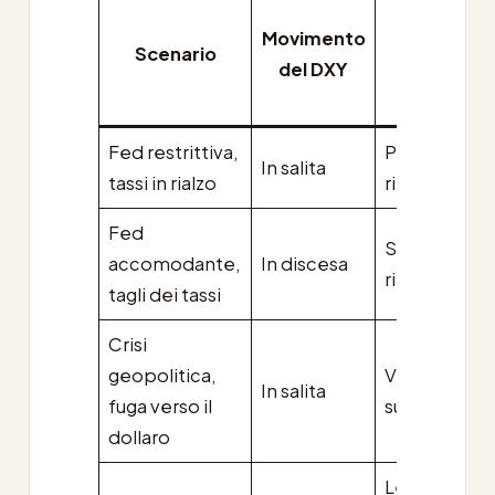
Effetto
Movimento
tipico
Scenario
del DXY
sulle
cripto
Fed restrittiva,
Pressione
In salita
tassi in rialzo
ribassista
Fed
Spinta
accomodante,
In discesa
rialzista
tagli dei tassi
Crisi
geopolitica,
Vendite
In salita
fuga verso il
sul rischio
dollaro
Legame