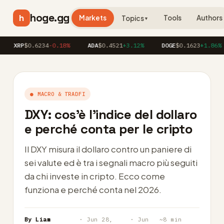
hoge.gg
h
Markets
Tools
Authors
Topics
▼
RP
$0.6234
-0.18%
ADA
$0.4521
+3.12%
DOGE
$0.1623
+1.86%
A
● MACRO & TRADFI
DXY: cos’è l’indice del dollaro
e perché conta per le cripto
Il DXY misura il dollaro contro un paniere di
sei valute ed è tra i segnali macro più seguiti
da chi investe in cripto. Ecco come
funziona e perché conta nel 2026.
By Liam
· Jun 28,
· Jun
~8 min