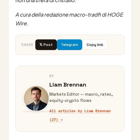
non una sfera di cristallo.
A cura della redazione macro-tradfi di HOGE
Wire.
𝕏 Post
Telegram
Copy link
SHARE
BY
Liam Brennan
Markets Editor — macro, rates,
equity-crypto flows
All articles by Liam Brennan
(27) →