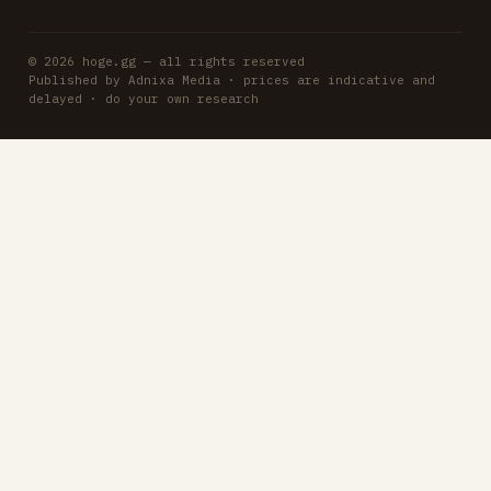
© 2026 hoge.gg — all rights reserved
Published by Adnixa Media · prices are indicative and
delayed · do your own research