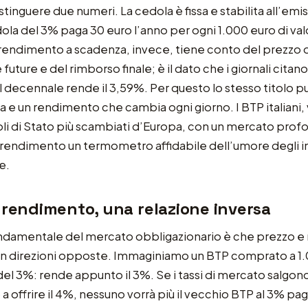
tinguere due numeri. La cedola è fissa e stabilita all’emi
la del 3% paga 30 euro l’anno per ogni 1.000 euro di val
 rendimento a scadenza, invece, tiene conto del prezzo 
future e del rimborso finale; è il dato che i giornali cita
l decennale rende il 3,59%. Per questo lo stesso titolo p
 e un rendimento che cambia ogni giorno. I BTP italiani, 
itoli di Stato più scambiati d’Europa, con un mercato pro
o rendimento un termometro affidabile dell’umore degli in
e.
 rendimento, una relazione inversa
ondamentale del mercato obbligazionario è che prezzo 
in direzioni opposte. Immaginiamo un BTP comprato a 1
el 3%: rende appunto il 3%. Se i tassi di mercato salgono
no a offrire il 4%, nessuno vorrà più il vecchio BTP al 3% p