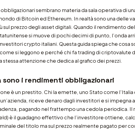
 obbligazionari sembrano materia da sala operativa di un
mondo di Bitcoin ed Ethereum. In realtà sono una delle var
ù sul prezzo degli asset digitali. Quando il rendimento de
atunitense si muove di pochi decimi di punto, l’onda arriv
investitori crypto italiani. Questa guida spiega che cosa s
come si leggono e perché chi fa trading di criptovalute
la stessa attenzione che dedica al grafico dei prezzi.
 sono i rendimenti obbligazionari
one è un prestito. Chi la emette, uno Stato come l’Italia 
n’azienda, riceve denaro dagli investitori e si impegna a r
cadenza, pagando nel frattempo una cedola periodica. Il
ield) è il guadagno effettivo che l’investitore ottiene, ca
ominale del titolo ma sul prezzo realmente pagato per c