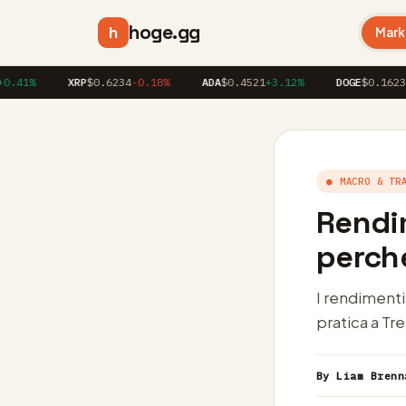
hoge.gg
h
Mark
1%
XRP
$0.6234
-0.18%
ADA
$0.4521
+3.12%
DOGE
$0.1623
+1.
● MACRO & TR
Rendi
perch
I rendimenti
pratica a Tre
By Liam Brenn