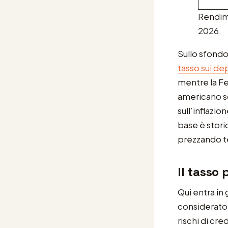
Rendime
2026.
Sullo sfondo
tasso sui de
mentre la Fe
americano 
sull’inflazio
base è stori
prezzando te
Il tasso 
Qui entra in
considerato i
rischi di cre