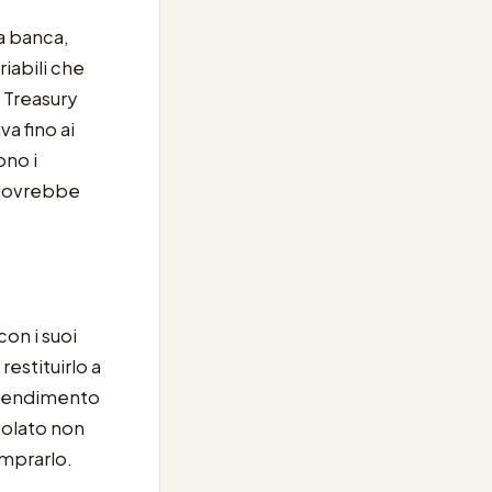
a banca,
iabili che
l Treasury
a fino ai
ono i
 dovrebbe
con i suoi
estituirlo a
 rendimento
lcolato non
omprarlo.