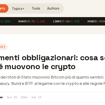
ets
Tools
Authors
Topics
▼
86%
AVAX
$38.71
-1.24%
LINK
$17.84
+0.92%
HOGE
$0.0000412
ADFI
menti obbligazionari: cosa 
é muovono le crypto
 dei titoli di Stato muovono Bitcoin più di quanto sembri
asury, Bund e BTP, al legame con le crypto e alle regole M
an
· Jun 29, 2026
· Jun 29