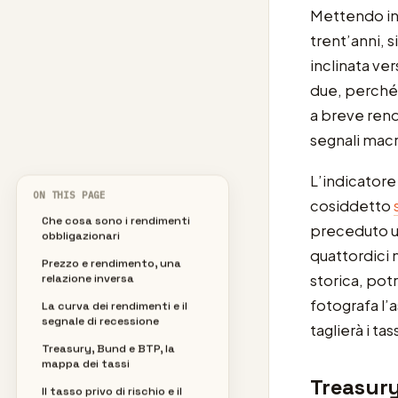
Mettendo in f
trent’anni, s
inclinata ve
due, perché 
a breve rendo
segnali macr
L’indicatore 
ON THIS PAGE
cosiddetto
Che cosa sono i rendimenti
preceduto un
obbligazionari
quattordici 
Prezzo e rendimento, una
storica, pot
relazione inversa
fotografa l’a
La curva dei rendimenti e il
segnale di recessione
taglierà i tass
Treasury, Bund e BTP, la
mappa dei tassi
Treasury
Il tasso privo di rischio e il