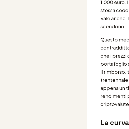
1.000 euro. 
stessa cedol
Vale anche i
scendono.
Questo mecca
contradditto
che i prezzi
portafoglio 
il rimborso, 
trentennale 
appena un ti
rendimenti p
criptovalute
La curva