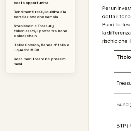
costo opportunità
Per un inves
Rendimenti reali, liquidità e la
detta il tono
correlazione che cambia
Bund tedesco
Stablecoin e Treasury
tokenizzati, il ponte tra bond
la differenza
e blockchain
rischio che i
Italia: Consob, Banca d’Italia e
il quadro MiCA
Titolo
Cosa monitorare nei prossimi
mesi
Treas
Bund 
BTP (It