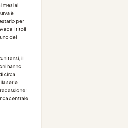
i mesi ai
curva è
estarlo per
ece i titoli
 uno dei
unitensi, il
ioni hanno
i circa
lla serie
a recessione:
banca centrale