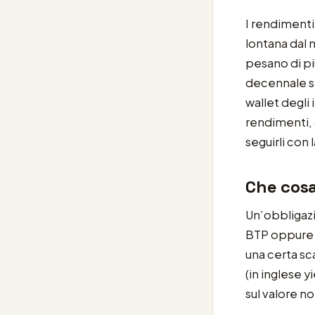
I rendimenti
lontana dal 
pesano di pi
decennale st
wallet degli 
rendimenti, 
seguirli con 
Che cosa
Un’obbligazi
BTP oppure u
una certa s
(in inglese y
sul valore n