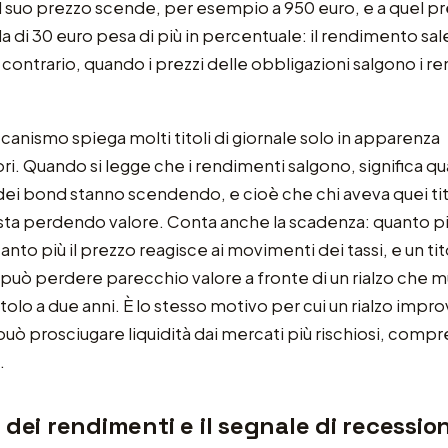
Il suo prezzo scende, per esempio a 950 euro, e a quel pr
a di 30 euro pesa di più in percentuale: il rendimento sale
l contrario, quando i prezzi delle obbligazioni salgono i r
nismo spiega molti titoli di giornale solo in apparenza
ri. Quando si legge che i rendimenti salgono, significa q
 dei bond stanno scendendo, e cioè che chi aveva quei tito
sta perdendo valore. Conta anche la scadenza: quanto pi
tanto più il prezzo reagisce ai movimenti dei tassi, e un ti
può perdere parecchio valore a fronte di un rialzo che 
tolo a due anni. È lo stesso motivo per cui un rialzo impro
uò prosciugare liquidità dai mercati più rischiosi, compr
.
 dei rendimenti e il segnale di recessio