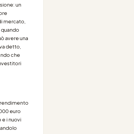
ssione: un
ore
di mercato,
no quando
uò avere una
va detto,
fondo che
vestitori
e rendimento
.000 euro
 e i nuovi
agandolo