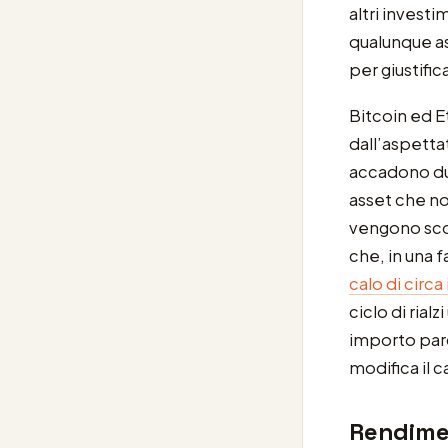
altri invest
qualunque as
per giustific
Bitcoin ed 
dall’aspetta
accadono due
asset che non
vengono scon
che, in una f
calo di circa
ciclo di rial
importo parc
modifica il c
Rendimen