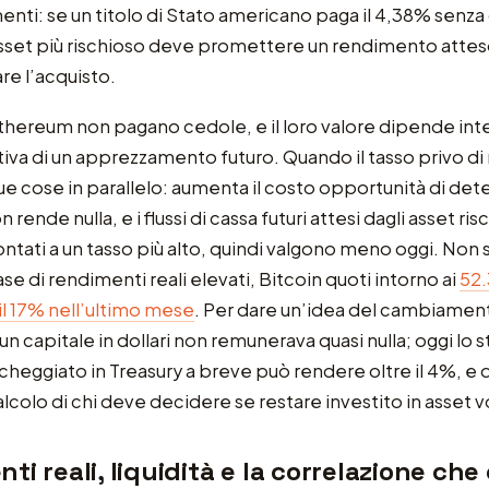
imenti: se un titolo di Stato americano paga il 4,38% senza
set più rischioso deve promettere un rendimento atteso
are l’acquisto.
Ethereum non pagano cedole, e il loro valore dipende in
tiva di un apprezzamento futuro. Quando il tasso privo di 
 cose in parallelo: aumenta il costo opportunità di det
 rende nulla, e i flussi di cassa futuri attesi dagli asset ris
tati a un tasso più alto, quindi valgono meno oggi. Non
ase di rendimenti reali elevati, Bitcoin quoti intorno ai
52.
 il 17% nell’ultimo mese
. Per dare un’idea del cambiamen
zi un capitale in dollari non remunerava quasi nulla; oggi lo 
heggiato in Treasury a breve può rendere oltre il 4%, e
alcolo di chi deve decidere se restare investito in asset vol
ti reali, liquidità e la correlazione ch