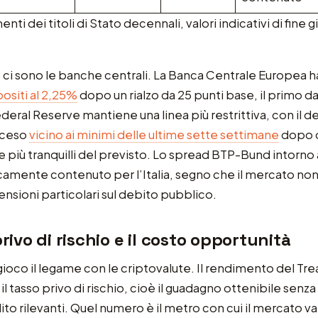
nti dei titoli di Stato decennali, valori indicativi di fine 
 ci sono le banche centrali. La Banca Centrale Europea ha
positi al 2,25%
dopo un rialzo da 25 punti base, il primo d
deral Reserve mantiene una linea più restrittiva, con il 
sceso
vicino ai minimi delle ultime sette settimane
dopo d
ne più tranquilli del previsto. Lo spread BTP-Bund intorno 
camente contenuto per l’Italia, segno che il mercato non
nsioni particolari sul debito pubblico.
privo di rischio e il costo opportunità
 gioco il legame con le criptovalute. Il rendimento del Tre
l tasso privo di rischio, cioè il guadagno ottenibile senz
dito rilevanti. Quel numero è il metro con cui il mercato valu