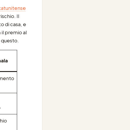
tatunitense
schio. Il
o di casa, e
 il premio al
a questo.
ala
rimento
o
chio