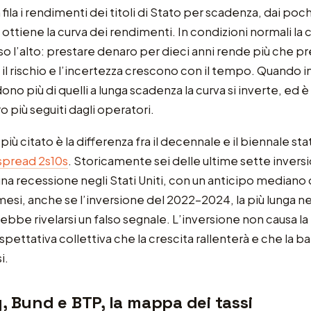
ila i rendimenti dei titoli di Stato per scadenza, dai poch
i ottiene la curva dei rendimenti. In condizioni normali la 
rso l’alto: prestare denaro per dieci anni rende più che pr
il rischio e l’incertezza crescono con il tempo. Quando inv
no più di quelli a lunga scadenza la curva si inverte, ed è
o più seguiti dagli operatori.
più citato è la differenza fra il decennale e il biennale stat
spread 2s10s
. Storicamente sei delle ultime sette invers
a recessione negli Stati Uniti, con un anticipo mediano d
mesi, anche se l’inversione del 2022-2024, la più lunga ne
rebbe rivelarsi un falso segnale. L’inversione non causa l
spettativa collettiva che la crescita rallenterà e che la 
i.
, Bund e BTP, la mappa dei tassi