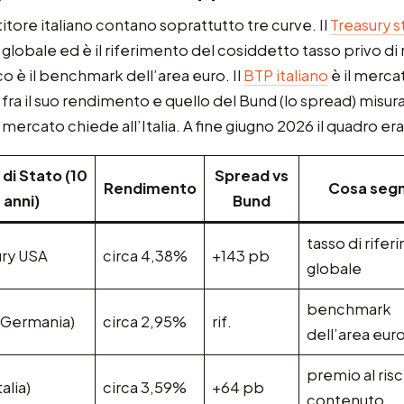
titore italiano contano soprattutto tre curve. Il
Treasury s
 globale ed è il riferimento del cosiddetto tasso privo di ri
 è il benchmark dell’area euro. Il
BTP italiano
è il mercat
 fra il suo rendimento e quello del Bund (lo spread) misura
l mercato chiede all’Italia. A fine giugno 2026 il quadro er
 di Stato (10
Spread vs
Rendimento
Cosa segn
anni)
Bund
tasso di rife
ury USA
circa 4,38%
+143 pb
globale
benchmark
(Germania)
circa 2,95%
rif.
dell’area eur
premio al ris
alia)
circa 3,59%
+64 pb
contenuto