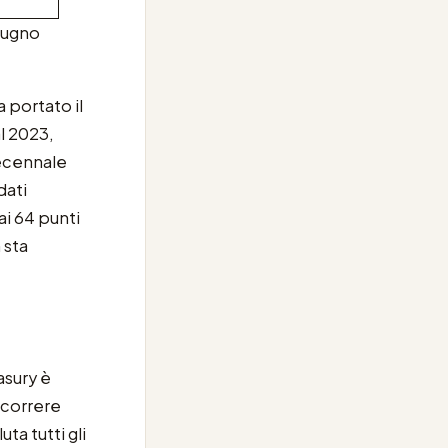
giugno
 portato il
al 2023,
decennale
ati
ai 64 punti
 sta
asury è
a correre
ta tutti gli