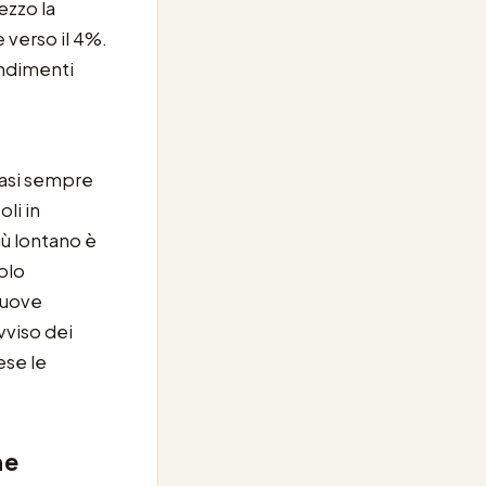
ezzo la
 verso il 4%.
endimenti
uasi sempre
li in
ù lontano è
tolo
muove
vviso dei
ese le
ne