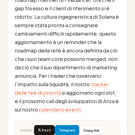
gap tra esso e il client di riferimento si è
ridotto. La cultura ingegneristica di Solana è
sempre stata pronta a consegnare
cambiamenti difficili rapidamente; questo
aggiornamento è un reminder che la
roadmap della rete è ancora definita da ciò
che i suoi team core possono merged, non
da ciò che il suo dipartimento di marketing
annuncia. Per i trader che osservano
l’impatto sulla liquidità, il nostro
tracker
delle fee di priorità
si aggiornano ogni slot,
e il prossimo call degli sviluppatori di Anza è
sul nostro
calendario eventi
.
𝕏 Post
Telegram
Copy link
SHARE