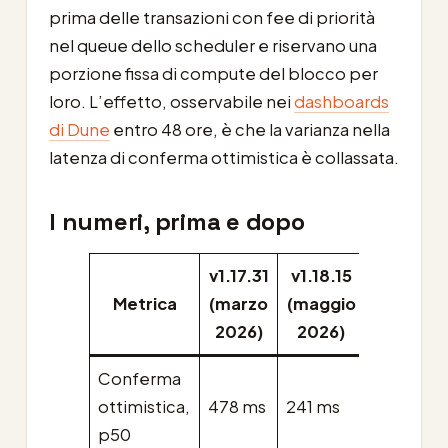
prima delle transazioni con fee di priorità
nel queue dello scheduler e riservano una
porzione fissa di compute del blocco per
loro. L’effetto, osservabile nei
dashboards
di Dune
entro 48 ore, è che la varianza nella
latenza di conferma ottimistica è collassata.
I numeri, prima e dopo
v1.17.31
v1.18.15
Metrica
(marzo
(maggio
Cambia
2026)
2026)
Conferma
ottimistica,
478 ms
241 ms
−49,6%
p50