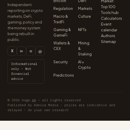
Bitcoin
DeFi
Market ·
Independent
Top 100
Regulation
Markets
reporting on crypto
Tools hub
markets, DeFi,
Macro &
Culture
Calculators
TradFi
gaming, policy and
Event
the money system
Gaming &
NFTs
calendar
being rebuilt in
GameFi
Authors
public.
Sitemap
Wallets &
Mining
CEX
&
X
≋
@
in
Staking
Security
AI ×
Informational
Crypto
only · Not
financial
Predictions
advice
© 2026 hoge.gg — all rights reserved
Published by Adnixa Media · prices are indicative and
delayed · do your own research