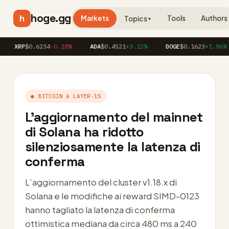
hoge.gg
h
Markets
Tools
Authors
Topics
▼
RP
$0.6234
-0.18%
ADA
$0.4521
+3.12%
DOGE
$0.1623
+1.86%
A
● BITCOIN & LAYER-1S
L’aggiornamento del mainnet
di Solana ha ridotto
silenziosamente la latenza di
conferma
L’aggiornamento del cluster v1.18.x di
Solana e le modifiche ai reward SIMD-0123
hanno tagliato la latenza di conferma
ottimistica mediana da circa 480 ms a 240