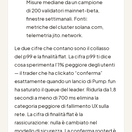
Misure mediane da un campione
di 200 validatori mainnet-beta,
finestre settimanali. Fonti:
metriche del cluster solana.com,
telemetria jito.network.
Le due cifre che contano sono il collasso
del p99 e la finalità flat. La cifra p99 ti dice
cosa sperimenta l’1% peggiore degli utenti
— il trader che ha clickato “conferma”
esattamente quando un lancio di Pump.fun
ha saturato il queue del leader. Ridurla da 1,8
secondi a meno di 700 ms elimina la
categoria peggiore di fallimento UX sulla
rete. La cifra di finalità flat è la
rassicurazione: nulla è cambiato nel
modello di sicurezza. La conferma rooted è