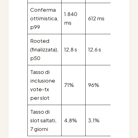
Conferma
1.840
ottimistica,
612 ms
−66,7%
ms
p99
Rooted
(finalizzata),
12,8 s
12,6 s
flat
p50
Tasso di
inclusione
71%
96%
+25 pp
vote-tx
per slot
Tasso di
slot saltati,
4,8%
3,1%
−1,7 pp
7 giorni