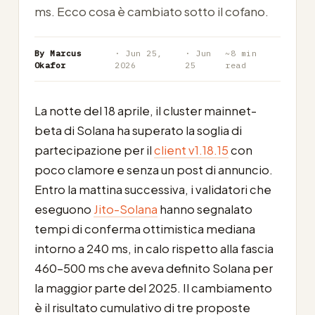
ms. Ecco cosa è cambiato sotto il cofano.
By Marcus
· Jun 25,
· Jun
~8 min
Okafor
2026
25
read
La notte del 18 aprile, il cluster mainnet-
beta di Solana ha superato la soglia di
partecipazione per il
client v1.18.15
con
poco clamore e senza un post di annuncio.
Entro la mattina successiva, i validatori che
eseguono
Jito-Solana
hanno segnalato
tempi di conferma ottimistica mediana
intorno a 240 ms, in calo rispetto alla fascia
460–500 ms che aveva definito Solana per
la maggior parte del 2025. Il cambiamento
è il risultato cumulativo di tre proposte