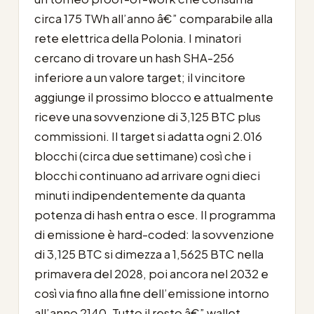
circa 175 TWh all’anno â€” comparabile alla
rete elettrica della Polonia. I minatori
cercano di trovare un hash SHA-256
inferiore a un valore target; il vincitore
aggiunge il prossimo blocco e attualmente
riceve una sovvenzione di 3,125 BTC plus
commissioni. Il target si adatta ogni 2.016
blocchi (circa due settimane) così che i
blocchi continuano ad arrivare ogni dieci
minuti indipendentemente da quanta
potenza di hash entra o esce. Il programma
di emissione è hard-coded: la sovvenzione
di 3,125 BTC si dimezza a 1,5625 BTC nella
primavera del 2028, poi ancora nel 2032 e
così via fino alla fine dell’emissione intorno
all’anno 2140. Tutto il resto â€” wallet,