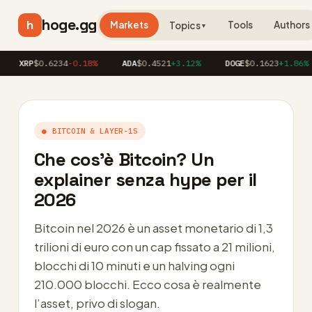
hoge.gg
h
Markets
Tools
Authors
Topics
▼
RP
$0.6234
-0.18%
ADA
$0.4521
+3.12%
DOGE
$0.1623
+1.86%
A
● BITCOIN & LAYER-1S
Che cos’è Bitcoin? Un
explainer senza hype per il
2026
Bitcoin nel 2026 è un asset monetario di 1,3
trilioni di euro con un cap fissato a 21 milioni,
blocchi di 10 minuti e un halving ogni
210.000 blocchi. Ecco cosa è realmente
l’asset, privo di slogan.