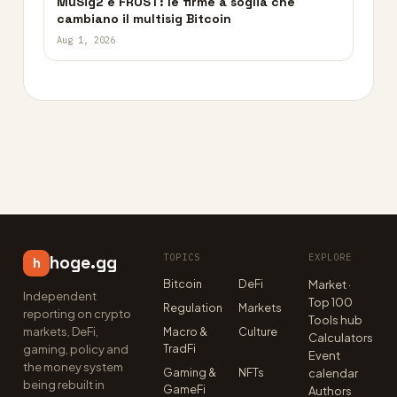
MuSig2 e FROST: le firme a soglia che
cambiano il multisig Bitcoin
Aug 1, 2026
TOPICS
EXPLORE
hoge.gg
h
Bitcoin
DeFi
Market ·
Independent
Top 100
Regulation
Markets
reporting on crypto
Tools hub
markets, DeFi,
Macro &
Culture
Calculators
TradFi
gaming, policy and
Event
the money system
Gaming &
NFTs
calendar
being rebuilt in
GameFi
Authors