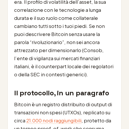
era. Il profilo di volatilità dell’asset, la sua
correlazione con le tecnologie a lunga
durata e il suo ruolo come collaterale
cambiano tutti sotto i tuoi piedi. Se non
puoi descrivere Bitcoin senza usare la
parola “rivoluzionario”, non sei ancora
attrezzato per dimensionarlo (Consob,
l’ente di vigilanza sui mercati finanziari
italiani, è il counterpart locale dei regolatori
o della SEC in contesti generici).
Il protocollo, in un paragrafo
Bitcoin è un registro distribuito di output di
transazioni non spesi (UTXOs), replicato su
circa
21.000 nodi raggiungibili
, protetto da
un torneo proof-of-work che consuma