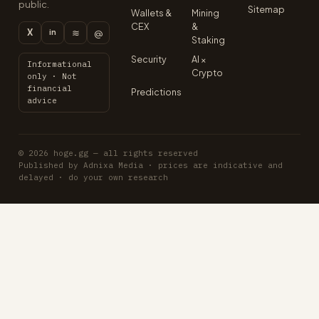
public.
Sitemap
Wallets &
Mining
CEX
&
X
≋
@
in
Staking
Security
AI ×
Informational
Crypto
only · Not
financial
Predictions
advice
© 2026 hoge.gg — all rights reserved
Published by Adnixa Media · prices are indicative and
delayed · do your own research