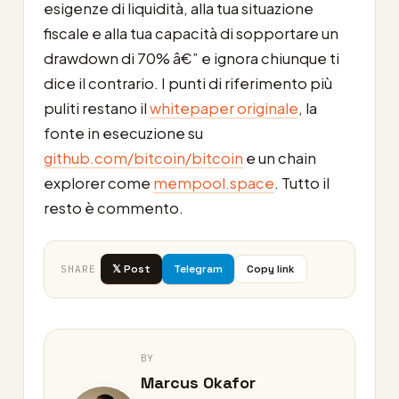
esigenze di liquidità, alla tua situazione
fiscale e alla tua capacità di sopportare un
drawdown di 70% â€” e ignora chiunque ti
dice il contrario. I punti di riferimento più
puliti restano il
whitepaper originale
, la
fonte in esecuzione su
github.com/bitcoin/bitcoin
e un chain
explorer come
mempool.space
. Tutto il
resto è commento.
𝕏 Post
Telegram
Copy link
SHARE
BY
Marcus Okafor