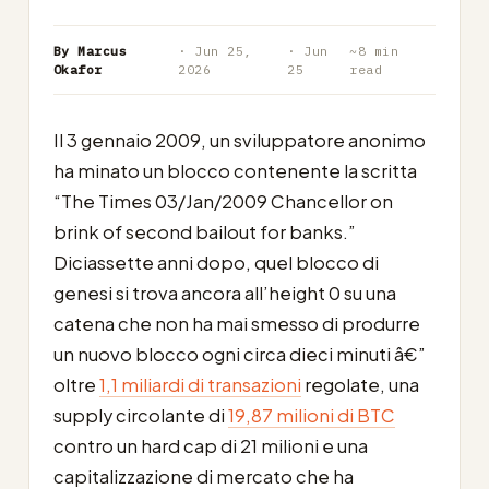
By Marcus
· Jun 25,
· Jun
~8 min
Okafor
2026
25
read
Il 3 gennaio 2009, un sviluppatore anonimo
ha minato un blocco contenente la scritta
“The Times 03/Jan/2009 Chancellor on
brink of second bailout for banks.”
Diciassette anni dopo, quel blocco di
genesi si trova ancora all’height 0 su una
catena che non ha mai smesso di produrre
un nuovo blocco ogni circa dieci minuti â€”
oltre
1,1 miliardi di transazioni
regolate, una
supply circolante di
19,87 milioni di BTC
contro un hard cap di 21 milioni e una
capitalizzazione di mercato che ha