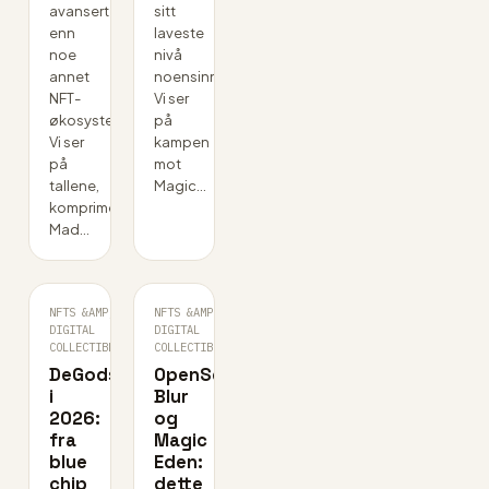
avansert
sitt
enn
laveste
noe
nivå
annet
noensinne.
NFT-
Vi ser
økosystem.
på
Vi ser
kampen
på
mot
tallene,
Magic…
komprimering,
Mad…
NFTS &AMP;
NFTS &AMP;
3D
JUL
DIGITAL
·
DIGITAL
·
AGO
31
COLLECTIBLES
COLLECTIBLES
DeGods
OpenSea,
i
Blur
2026:
og
fra
Magic
blue
Eden:
chip
dette