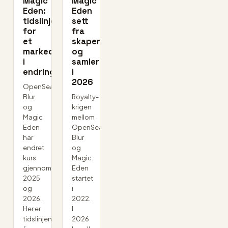
Magic
Magic
Eden:
Eden
tidslinjen
sett
for
fra
et
skaperne
marked
og
i
samlerne
endring
i
2026
OpenSea,
Blur
Royalty-
og
krigen
Magic
mellom
Eden
OpenSea,
har
Blur
endret
og
kurs
Magic
gjennom
Eden
2025
startet
og
i
2026.
2022.
Her er
I
tidslinjen
2026