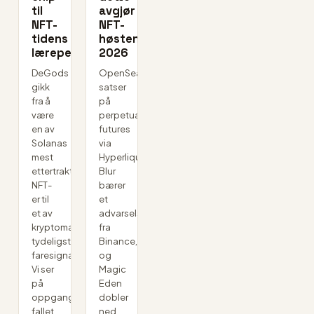
til
avgjør
NFT-
NFT-
tidens
høsten
lærepenge
2026
DeGods
OpenSea
gikk
satser
fra å
på
være
perpetual
en av
futures
Solanas
via
mest
Hyperliquid,
ettertraktede
Blur
NFT-
bærer
er til
et
et av
advarselsmerke
kryptomarkedets
fra
tydeligste
Binance,
faresignaler.
og
Vi ser
Magic
på
Eden
oppgangen,
dobler
fallet,
ned