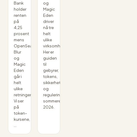
Bank
og
holder
Magic
renten
Eden
på
driver
4,25
nå tre
prosent
helt
mens
ulike
OpenSea,
virksomheter.
Blur
Her er
og
guiden
Magic
til
Eden
gebyrer,
går i
tokens,
helt
sikkerhet
ulike
og
retninger.
regulering
Vi ser
sommeren
på
2026.
token-
kursene,
…