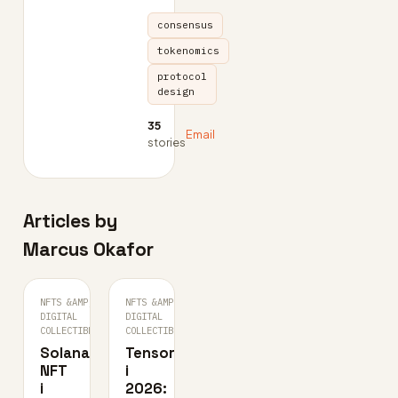
consensus
tokenomics
protocol
design
35
Email
stories
Articles by
Marcus Okafor
NFTS &AMP;
NFTS &AMP;
1D
2D
DIGITAL
·
DIGITAL
·
AGO
AGO
COLLECTIBLES
COLLECTIBLES
Solana-
Tensor
NFT
i
i
2026: