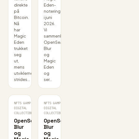
direkte
Eden-
på
notering
Bitcoin.
i juni
Nå
2026.
har
Vi
Magic
sammenligner
Eden
OpenSea,
trukket
Blur
seg
og
ut,
Magic
mens
Eden
utviklerne
og
strides…
ser…
NFTS &AMP;
NFTS &AMP;
JUL
JUL
DIGITAL
·
DIGITAL
·
18
17
COLLECTIBLES
COLLECTIBLES
OpenSea,
OpenSea,
Blur
Blur
og
og