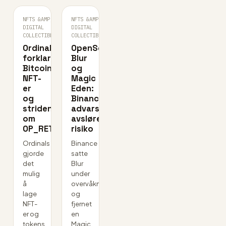
NFTS &AMP;
NFTS &AMP;
JUL
JUL
DIGITAL
·
DIGITAL
·
22
21
COLLECTIBLES
COLLECTIBLES
Ordinals
OpenSea,
forklart:
Blur
Bitcoins
og
NFT-
Magic
er
Eden:
og
Binances
striden
advarsler
om
avslører
OP_RETURN
risiko
Ordinals
Binance
gjorde
satte
det
Blur
mulig
under
å
overvåkning
lage
og
NFT-
fjernet
er og
en
tokens
Magic