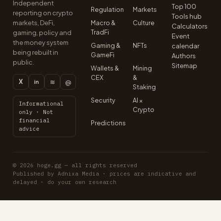
Independent
Top 100
Regulation
Markets
reporting on crypto
Tools hub
markets, DeFi,
Macro &
Culture
Calculators
TradFi
gaming, policy and
Event
the money system
Gaming &
NFTs
calendar
being rebuilt in
GameFi
Authors
public.
Sitemap
Wallets &
Mining
CEX
&
X
≋
@
in
Staking
Security
AI ×
Informational
Crypto
only · Not
financial
Predictions
advice
© 2026 hoge.gg — all rights reserved
Published by Adnixa Media · prices are indicative and
delayed · do your own research