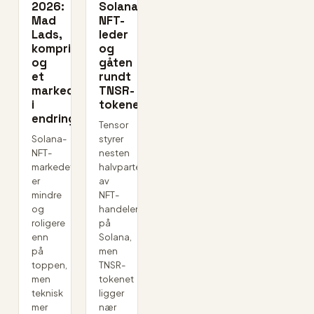
2026:
Solanas
Mad
NFT-
Lads,
leder
komprimering
og
og
gåten
et
rundt
marked
TNSR-
i
tokenet
endring
Tensor
Solana-
styrer
NFT-
nesten
markedet
halvparten
er
av
mindre
NFT-
og
handelen
roligere
på
enn
Solana,
på
men
toppen,
TNSR-
men
tokenet
teknisk
ligger
mer
nær