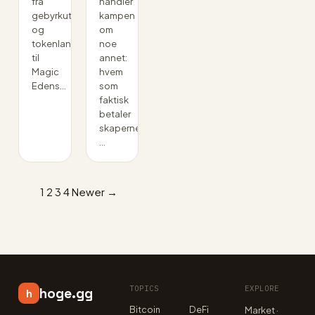
fra
handler
gebyrkutt
kampen
og
om
tokenlansering
noe
til
annet:
Magic
hvem
Edens…
som
faktisk
betaler
skaperne,
…
1
2
3
4
Newer →
TOPICS
EXPLORE
hoge.gg
h
Bitcoin
DeFi
Market ·