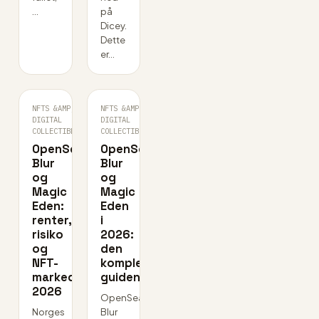
…
på
Dicey.
Dette
er…
NFTS &AMP;
NFTS &AMP;
JUL
JUL
DIGITAL
·
DIGITAL
·
27
26
COLLECTIBLES
COLLECTIBLES
OpenSea,
OpenSea,
Blur
Blur
og
og
Magic
Magic
Eden:
Eden
renter,
i
risiko
2026:
og
den
NFT-
komplette
markedet
guiden
2026
OpenSea,
Norges
Blur