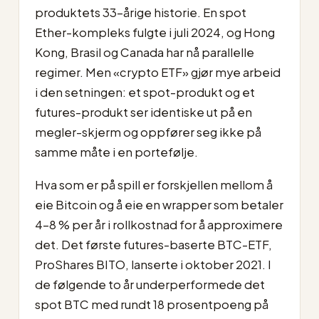
produktets 33-årige historie. En spot
Ether-kompleks fulgte i juli 2024, og Hong
Kong, Brasil og Canada har nå parallelle
regimer. Men «crypto ETF» gjør mye arbeid
i den setningen: et spot-produkt og et
futures-produkt ser identiske ut på en
megler-skjerm og oppfører seg ikke på
samme måte i en portefølje.
Hva som er på spill er forskjellen mellom å
eie Bitcoin og å eie en wrapper som betaler
4–8 % per år i rollkostnad for å approximere
det. Det første futures-baserte BTC-ETF,
ProShares BITO, lanserte i oktober 2021. I
de følgende to år underperformede det
spot BTC med rundt 18 prosentpoeng på