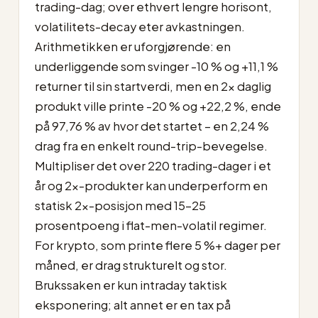
trading-dag; over ethvert lengre horisont,
volatilitets-decay eter avkastningen.
Arithmetikken er uforgjørende: en
underliggende som svinger -10 % og +11,1 %
returner til sin startverdi, men en 2x daglig
produkt ville printe -20 % og +22,2 %, ende
på 97,76 % av hvor det startet – en 2,24 %
drag fra en enkelt round-trip-bevegelse.
Multipliser det over 220 trading-dager i et
år og 2x-produkter kan underperform en
statisk 2x-posisjon med 15–25
prosentpoeng i flat-men-volatil regimer.
For krypto, som printe flere 5 %+ dager per
måned, er drag strukturelt og stor.
Brukssaken er kun intraday taktisk
eksponering; alt annet er en tax på