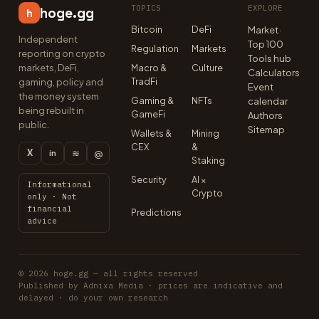
TOPICS
EXPLORE
hoge.gg
h
Bitcoin
DeFi
Market ·
Independent
Top 100
Regulation
Markets
reporting on crypto
Tools hub
markets, DeFi,
Macro &
Culture
Calculators
TradFi
gaming, policy and
Event
the money system
Gaming &
NFTs
calendar
being rebuilt in
GameFi
Authors
public.
Sitemap
Wallets &
Mining
CEX
&
X
≋
@
in
Staking
Security
AI ×
Informational
Crypto
only · Not
financial
Predictions
advice
© 2026 hoge.gg — all rights reserved
Published by Adnixa Media · prices are indicative and
delayed · do your own research