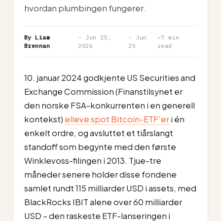
hvordan plumbingen fungerer.
By Liam
· Jun 25,
· Jun
~7 min
Brennan
2026
25
read
10. januar 2024 godkjente US Securities and
Exchange Commission (Finanstilsynet er
den norske FSA-konkurrenten i en generell
kontekst)
elleve spot Bitcoin-ETF’er
i én
enkelt ordre, og avsluttet et tiårslangt
standoff som begynte med den første
Winklevoss-filingen i 2013. Tjue-tre
måneder senere holder disse fondene
samlet rundt 115 milliarder USD i assets, med
BlackRocks IBIT alene over 60 milliarder
USD – den raskeste ETF-lanseringen i