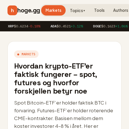
hoge.gg
h
Markets
Tools
Authors
Topics
▼
RP
$0.6234
-0.18%
ADA
$0.4521
+3.12%
DOGE
$0.1623
+1.86%
A
● MARKETS
Hvordan krypto-ETF’er
faktisk fungerer – spot,
futures og hvorfor
forskjellen betyr noe
Spot Bitcoin-ETF’er holder faktisk BTC i
forvaring. Futures-ETF’er holder roterende
CME-kontrakter. Basisen mellom dem
koster investorer 4–8 % i året. Her er