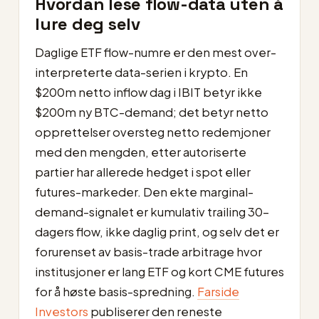
Hvordan lese flow-data uten å
lure deg selv
Daglige ETF flow-numre er den mest over-
interpreterte data-serien i krypto. En
$200m netto inflow dag i IBIT betyr ikke
$200m ny BTC-demand; det betyr netto
opprettelser oversteg netto redemjoner
med den mengden, etter autoriserte
partier har allerede hedget i spot eller
futures-markeder. Den ekte marginal-
demand-signalet er kumulativ trailing 30-
dagers flow, ikke daglig print, og selv det er
forurenset av basis-trade arbitrage hvor
institusjoner er lang ETF og kort CME futures
for å høste basis-spredning.
Farside
Investors
publiserer den reneste