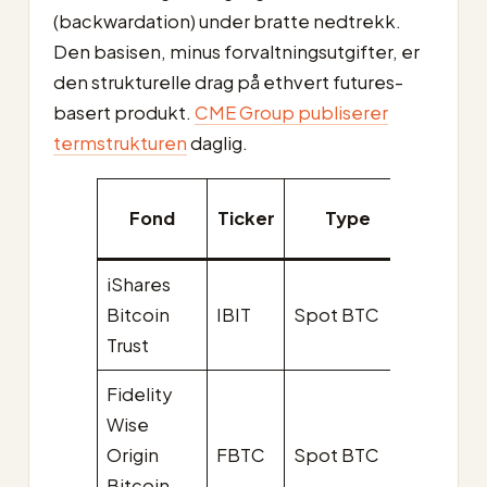
(backwardation) under bratte nedtrekk.
Den basisen, minus forvaltningsutgifter, er
den strukturelle drag på ethvert futures-
basert produkt.
CME Group publiserer
termstrukturen
daglig.
Fond
Ticker
Type
Utgifts
iShares
0,25 % 
Bitcoin
IBIT
Spot BTC
% waive
Trust
Fidelity
Wise
Origin
FBTC
Spot BTC
0,25 %
Bitcoin