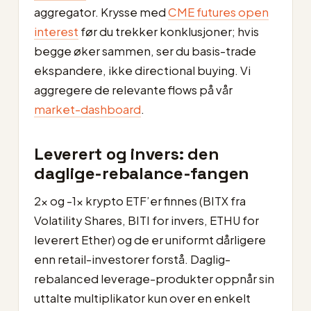
aggregator. Krysse med
CME futures open
interest
før du trekker konklusjoner; hvis
begge øker sammen, ser du basis-trade
ekspandere, ikke directional buying. Vi
aggregere de relevante flows på vår
market-dashboard
.
Leverert og invers: den
daglige-rebalance-fangen
2x og -1x krypto ETF’er finnes (BITX fra
Volatility Shares, BITI for invers, ETHU for
leverert Ether) og de er uniformt dårligere
enn retail-investorer forstå. Daglig-
rebalanced leverage-produkter oppnår sin
uttalte multiplikator kun over en enkelt