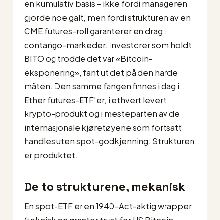
en kumulativ basis – ikke fordi manageren
gjorde noe galt, men fordi strukturen av en
CME futures-roll garanterer en drag i
contango-markeder. Investorer som holdt
BITO og trodde det var «Bitcoin-
eksponering», fant ut det på den harde
måten. Den samme fangen finnes i dag i
Ether futures-ETF’er, i ethvert levert
krypto-produkt og i mesteparten av de
internasjonale kjøretøyene som fortsatt
handles uten spot-godkjenning. Strukturen
er produktet.
De to strukturene, mekanisk
En spot-ETF er en 1940-Act-aktig wrapper
(teknisk en grantor trust for US Bitcoin-