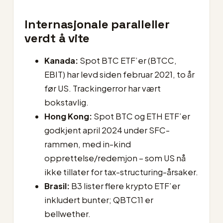
Internasjonale paralleller
verdt å vite
Kanada:
Spot BTC ETF’er (BTCC,
EBIT) har levd siden februar 2021, to år
før US. Trackingerror har vært
bokstavlig.
Hong Kong:
Spot BTC og ETH ETF’er
godkjent april 2024 under SFC-
rammen, med in-kind
opprettelse/redemjon – som US nå
ikke tillater for tax-structuring-årsaker.
Brasil:
B3 lister flere krypto ETF’er
inkludert bunter; QBTC11 er
bellwether.