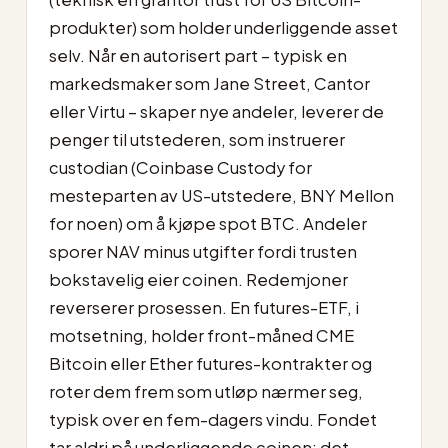
produkter) som holder underliggende asset
selv. Når en autorisert part – typisk en
markedsmaker som Jane Street, Cantor
eller Virtu – skaper nye andeler, leverer de
penger til utstederen, som instruerer
custodian (Coinbase Custody for
mesteparten av US-utstedere, BNY Mellon
for noen) om å kjøpe spot BTC. Andeler
sporer NAV minus utgifter fordi trusten
bokstavelig eier coinen. Redemjoner
reverserer prosessen. En futures-ETF, i
motsetning, holder front-måned CME
Bitcoin eller Ether futures-kontrakter og
roter dem frem som utløp nærmer seg,
typisk over en fem-dagers vindu. Fondet
tar aldri på underliggende coinen; det