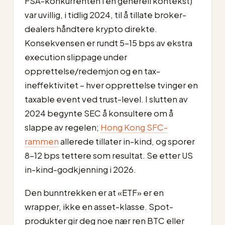
FSA-konkurrenten i en generell kontekst)
var uvillig, i tidlig 2024, til å tillate broker-
dealers håndtere krypto direkte.
Konsekvensen er rundt 5–15 bps av ekstra
execution slippage under
opprettelse/redemjon og en tax-
ineffektivitet – hver opprettelse tvinger en
taxable event ved trust-level. I slutten av
2024 begynte SEC å konsultere om å
slappe av regelen;
Hong Kong SFC-
rammen
allerede tillater in-kind, og sporer
8–12 bps tettere som resultat. Se etter US
in-kind-godkjenning i 2026.
Den bunntrekken er at «ETF» er en
wrapper, ikke en asset-klasse. Spot-
produkter gir deg noe nær ren BTC eller