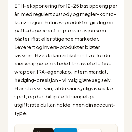
ETH-eksponering for 12–25 basispoeng per
år, med regulert custody og megler-konto-
konvensjon. Futures-produkter gir deg en
path-dependent approksimasjon som
bløter i flat eller stigende markeder.
Leverert og invers-produkter bløter
raskere. Hvis du kan artikulere hvorfor du
eier wrapperen i stedet for assetet – tax-
wrapper, IRA-egenskap, intern mandat,
hedging-presisjon – vil valg gjøre seg selv.
Hvis du ikke kan, vil du sannsynligvis ønske
spot, og den billigste tilgjengelige
utgiftsrate du kan holde innen din account-
type.