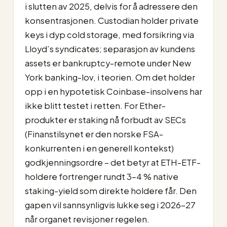
i slutten av 2025, delvis for å adressere den
konsentrasjonen. Custodian holder private
keys i dyp cold storage, med forsikring via
Lloyd’s syndicates; separasjon av kundens
assets er bankruptcy-remote under New
York banking-lov, i teorien. Om det holder
opp i en hypotetisk Coinbase-insolvens har
ikke blitt testet i retten. For Ether-
produkter er staking nå forbudt av SECs
(Finanstilsynet er den norske FSA-
konkurrenten i en generell kontekst)
godkjenningsordre – det betyr at ETH-ETF-
holdere fortrenger rundt 3–4 % native
staking-yield som direkte holdere får. Den
gapen vil sannsynligvis lukke seg i 2026–27
når organet revisjoner regelen.