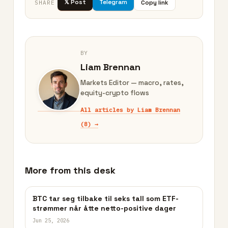
𝕏 Post
Telegram
Copy link
SHARE
BY
Liam Brennan
Markets Editor — macro, rates,
equity-crypto flows
All articles by Liam Brennan
(8) →
More from this desk
BTC tar seg tilbake til seks tall som ETF-
strømmer når åtte netto-positive dager
Jun 25, 2026