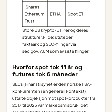
iShares
0,25 % 
Ethereum
ETHA
Spot ETH
% waive
Trust
Store US krypto-ETF’er og deres
strukturer.kilde: utsteder
faktaark og SEC-filinger via
sec.gov, AUM som av siste filinger.
Hvorfor spot tok 11 år og
futures tok 6 måneder
SECs (Finanstilsynet er den norske FSA-
konkurrenten i en generell kontekst)
uttalte objeksjon mot spot-produkter fra
2017 til 2023 var markedsmisbruk: det