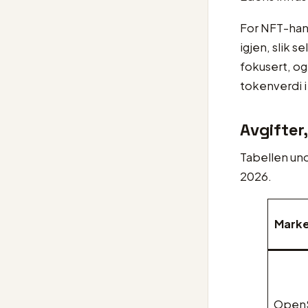
For NFT-hand
igjen, slik 
fokusert, o
tokenverdi i
Avgifter
Tabellen und
2026.
Marke
Open