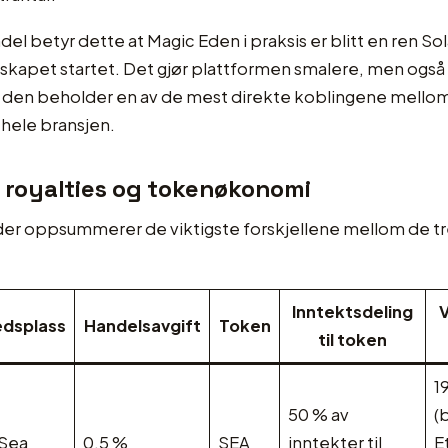
el betyr dette at Magic Eden i praksis er blitt en ren So
selskapet startet. Det gjør plattformen smalere, men ogs
g den beholder en av de mest direkte koblingene mello
 hele bransjen.
, royalties og tokenøkonomi
er oppsummerer de viktigste forskjellene mellom de tre
Inntektsdeling
V
dsplass
Handelsavgift
Token
til token
1
50 % av
(b
Sea
0,5 %
SEA
inntekter til
E