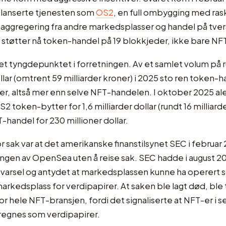
elanserte tjenesten som
OS2
, en full ombygging med ras
 aggregering fra andre markedsplasser og handel på tvers
støtter nå token-handel på 19 blokkjeder, ikke bare NF
et tyngdepunktet i forretningen. Av et samlet volum på 
ollar (omtrent 59 milliarder kroner) i 2025 sto ren token-
rder, altså mer enn selve NFT-handelen. I oktober 2025 a
 token-bytter for 1,6 milliarder dollar (rundt 16 milliarde
FT-handel for 230 millioner dollar.
r sak var at det amerikanske finanstilsynet SEC i februar
ngen av OpenSea uten å reise sak. SEC hadde i august 2
s-varsel og antydet at markedsplassen kunne ha operert
markedsplass for verdipapirer. At saken ble lagt død, ble
for hele NFT-bransjen, fordi det signaliserte at NFT-er i s
regnes som verdipapirer.