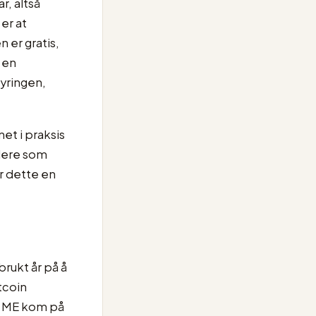
r, altså
 er at
 er gratis,
 en
tyringen,
et i praksis
lere som
r dette en
rukt år på å
tcoin
et ME kom på