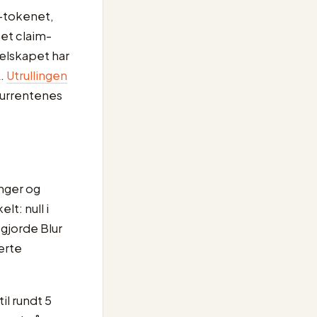
A-tokenet,
et claim-
Selskapet har
A.
Utrullingen
nkurrentenes
inger og
t: null i
gjorde Blur
erte
il rundt 5