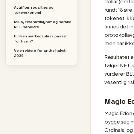
dollar (omtr
Avgifter, royalties og
rundt 18 øre.
tokenøkonomi
tokenet ikke
MiCA, Finanstilsynet og norske
finnes det i
NFT-handlere
protokollavg
Hvilken markedsplass passer
for hvem?
men har ikk
Veien videre for andre halvår
2026
Resultatet e
følger NFT-
vurderer BLU
vesentlig ris
Magic Ed
Magic Eden g
bygge seg mu
Ordinals, og