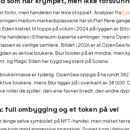
ed som har krympet, men ikke forsvunn
 forbi, men handelen har ikke stoppet. Analyser fra
Co
geringen mellom markedsplassene har skiftet flere ganger
 Eden klatret til topps på volum i 2024 på ryggen av Bitc
rte handelen i Ethereum-baserte samlinger, mens Ope
ssen av vanlige samlere. Bildet i 2026 er at OpenSea ha
den av aktive brukere, Blur holder på et mindre, men k
t, og Magic Eden har bygd seg sterk på Solana.
i brukermasse er tydelig. OpenSea oppgis å ha rundt 382
tive brukere, mens Blur ligger på i overkant av 38 000. D
e roller de spiller: den ene favner bredt, den andre dyp
 full ombygging og et token på vei
 lenge selve symbolet på NFT-handel, men mistet terr
ne kom med aggressive insentiver. Svaret kom i februar