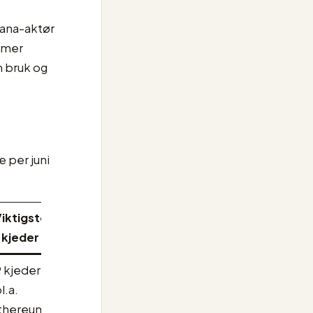
lana-aktør
å mer
m bruk og
 per juni
iktigste
kjeder
9 kjeder
l.a.
thereum,