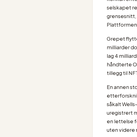
selskapet r
grensesnitt,
Plattformen 
Grepet flytt
milliarder d
lag 4 millia
håndterte OS2
tillegg til N
En annen sto
etterforskni
såkalt Well
uregistrert 
en lettelse 
uten videre 