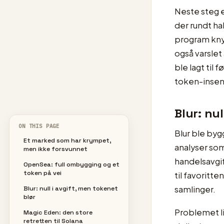
Neste steg 
der rundt ha
program knyt
også varslet
ble lagt til
token-insen
Blur: nul
ON THIS PAGE
Blur ble byg
Et marked som har krympet,
analyser som
men ikke forsvunnet
handelsavgif
OpenSea: full ombygging og et
token på vei
til favorit
samlinger.
Blur: null i avgift, men tokenet
blør
Problemet li
Magic Eden: den store
retretten til Solana