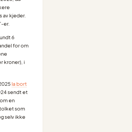
kere
 av kjeder.
T-er.
rundt 6
handel for om
lene
r kroner), i
 2025
la bort
024 sendt et
 som en
 tolket som
eg selv ikke