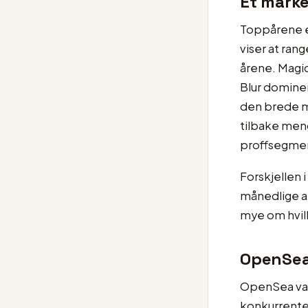
Et mark
Toppårene er
viser at ran
årene. Magic
Blur domine
den brede ma
tilbake meng
proffsegmen
Forskjellen 
månedlige ak
mye om hvilk
OpenSea:
OpenSea var
konkurrente