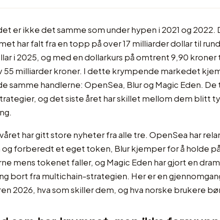
t er ikke det samme som under hypen i 2021 og 2022.
t har falt fra en topp på over 17 milliarder dollar til rund
llar i 2025, og med en dollarkurs på omtrent 9,90 kroner t
v 55 milliarder kroner. I dette krympende markedet kje
de samme handlerne: OpenSea, Blur og Magic Eden. De tr
trategier, og det siste året har skillet mellom dem blitt t
ng.
våret har gitt store nyheter fra alle tre. OpenSea har rel
og forberedt et eget token, Blur kjemper for å holde p
ne mens tokenet faller, og Magic Eden har gjort en dram
g bort fra multichain-strategien. Her er en gjennomgan
n 2026, hva som skiller dem, og hva norske brukere bør