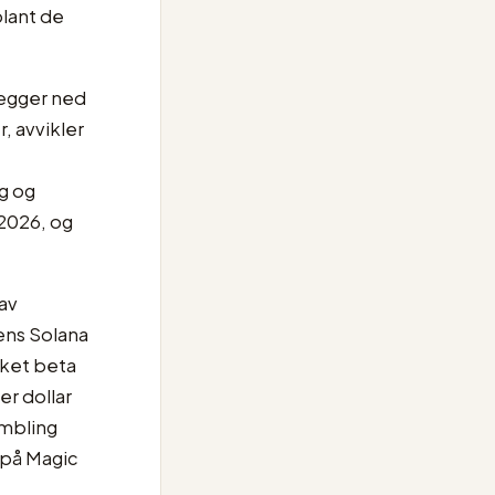
lant de
legger ned
, avvikler
g og
 2026, og
av
ens Solana
kket beta
er dollar
mbling
 på Magic