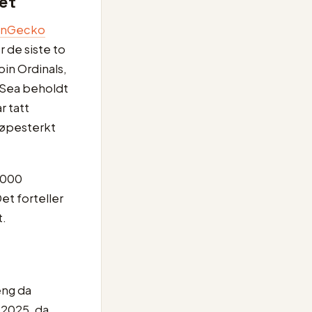
et
inGecko
 de siste to
oin Ordinals,
nSea beholdt
r tatt
jøpesterkt
 000
et forteller
t.
eng da
 2025, da