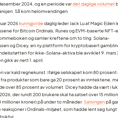
desember 2024, og en periode var
det daglige volumet
b
ransjen. Så kom helomvendingen.
ruar 2026
kunngjorde
daglig leder Jack Lu at Magic Eden 
sene for Bitcoin Ordinals, Runes og EVM-baserte NFT-er
lommeboken og samler kreftene om to ting: Solana-
sen og Dicey, en ny plattform for kryptobasert gamblin
delsstøtten for ikke-Solana-aktiva ble avviklet 9. mars
ikk av nett 1. april.
n var kald regnekunst. Ifølge selskapet kom 80 prosent 
fra produkter som bare ga 20 prosent av inntektene, m
de over 85 prosent av volumet. Dicey hadde da vært i lu
 2026, der rundt 200 brukere skal ha satset over 15 million
 millioner kroner) på under to måneder.
Satsingen
på ga
 reaksjoner i Ordinals-miljøet, som hadde lent seg tungt
truktur.