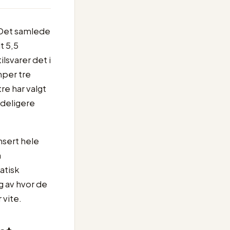
 Det samlede
t 5,5
ilsvarer det i
mper tre
e har valgt
ydeligere
ansert hele
å
atisk
g av hvor de
 vite.