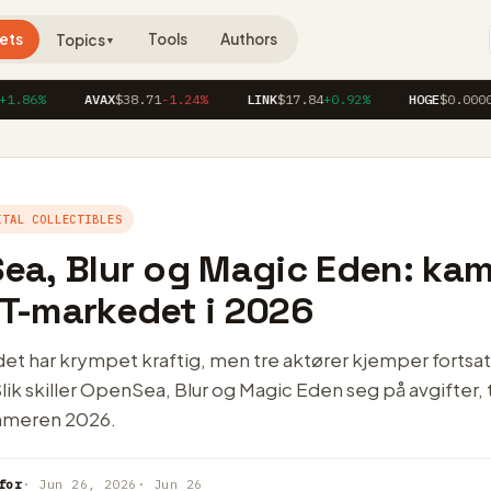
ets
Tools
Authors
Topics
▼
6%
AVAX
$38.71
-1.24%
LINK
$17.84
+0.92%
HOGE
$0.00004120
ITAL COLLECTIBLES
ea, Blur og Magic Eden: ka
T-markedet i 2026
t har krympet kraftig, men tre aktører kjemper fortsa
lik skiller OpenSea, Blur og Magic Eden seg på avgifter,
mmeren 2026.
for
· Jun 26, 2026
· Jun 26