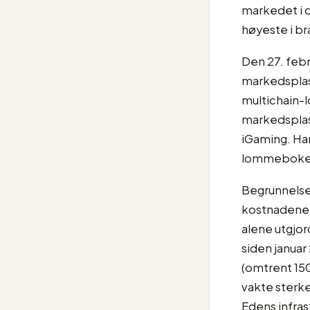
markedet i 
høyeste i b
Den 27. feb
markedsplas
multichain-
markedsplas
iGaming. Han
lommeboken g
Begrunnelse
kostnadene 
alene utgjor
siden januar
(omtrent 150
vakte sterke
Edens infras