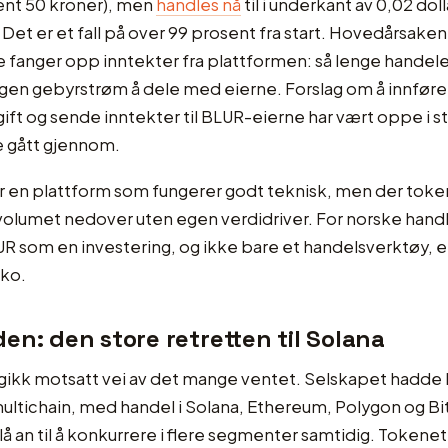
ent 50 kroner), men
handles nå
til i underkant av 0,02 dolla
 Det er et fall på over 99 prosent fra start. Hovedårsaken
 fanger opp inntekter fra plattformen: så lenge handelen
ngen gebyrstrøm å dele med eierne. Forslag om å innføre
ift og sende inntekter til BLUR-eierne har vært oppe i s
e gått gjennom.
r en plattform som fungerer godt teknisk, men der token
volumet nedover uten egen verdidriver. For norske hand
R som en investering, og ikke bare et handelsverktøy, e
iko.
en: den store retretten til Solana
ikk motsatt vei av det mange ventet. Selskapet hadde b
ltichain, med handel i Solana, Ethereum, Polygon og Bi
 lå an til å konkurrere i flere segmenter samtidig. Token