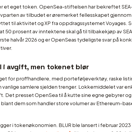
er et eget token. OpenSea-stiftelsen har bekreftet SE
lvparten av tilbudet er øremerket fellesskapet gjennom 
tet til aktivitet og XP fra oppdragssystemet Voyages. 
 at 50 prosent av inntektene skal gå til tilbakekjøp av SE
 første halvår 2026 og er OpenSeas tydeligste svar på ko
tiver.
l i avgift, men tokenet blør
get for proffhandlere, med porteføljeverktøy, raske list
 vanlige samlere sjelden trenger. Lokkemiddelet var enkel
t. Det presset OpenSea til å kutte sine egne gebyrer og 
ten blant dem som handler store volumer av Ethereum-bas
gger i tokenøkonomien. BLUR ble lansert i februar 2023 t