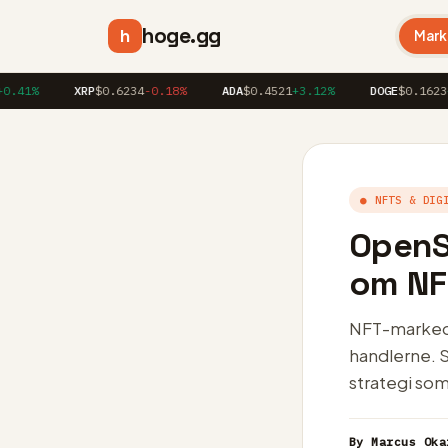
hoge.gg
h
Mark
%
XRP
$0.6234
-0.18%
ADA
$0.4521
+3.12%
DOGE
$0.1623
+1.8
● NFTS & DIG
OpenS
om NF
NFT-markede
handlerne. S
strategi so
By Marcus Oka