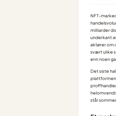
NFT-markede
handelsvolume
milliarder do
underkant a
aktører om 
svært ulike s
enn noen ga
Det siste hal
plattformen 
proffhandler
helomvendin
står sommere