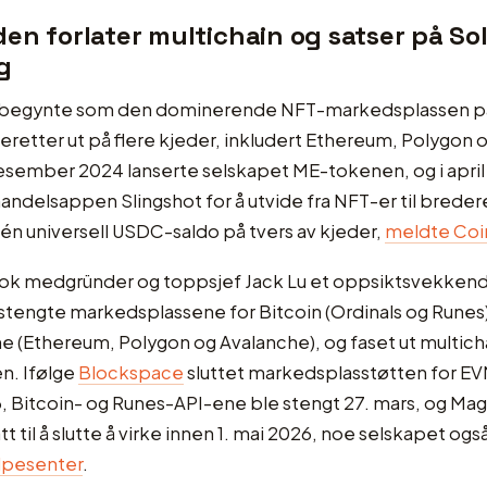
en forlater multichain og satser på So
g
 begynte som den dominerende NFT-markedsplassen på
retter ut på flere kjeder, inkludert Ethereum, Polygon o
desember 2024 lanserte selskapet ME-tokenen, og i apri
andelsappen Slingshot for å utvide fra NFT-er til brede
n universell USDC-saldo på tvers av kjeder,
meldte Co
tok medgründer og toppsjef Jack Lu et oppsiktsvekkend
tengte markedsplassene for Bitcoin (Ordinals og Runes)
 (Ethereum, Polygon og Avalanche), og faset ut multich
. Ifølge
Blockspace
sluttet markedsplasstøtten for EV
, Bitcoin- og Runes-API-ene ble stengt 27. mars, og Ma
tt til å slutte å virke innen 1. mai 2026, noe selskapet ogs
lpesenter
.