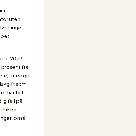
hun
ator uten
elønninger
apet
bruar 2023
9 prosent fra
nce), men gir
lavgift som
et har falt
g fall på
 brukere.
lingen om å