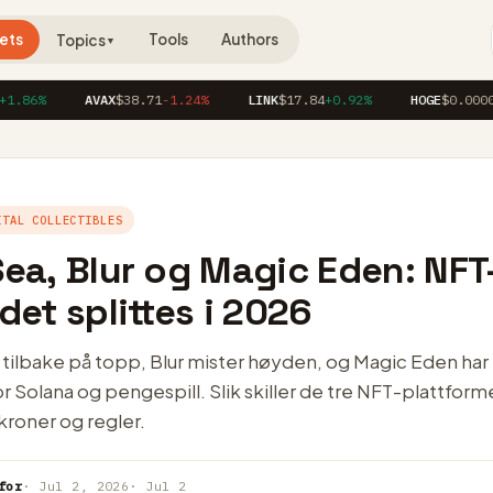
ets
Tools
Authors
Topics
▼
6%
AVAX
$38.71
-1.24%
LINK
$17.84
+0.92%
HOGE
$0.00004120
ITAL COLLECTIBLES
ea, Blur og Magic Eden: NFT
et splittes i 2026
ilbake på topp, Blur mister høyden, og Magic Eden har 
or Solana og pengespill. Slik skiller de tre NFT-plattform
 kroner og regler.
for
· Jul 2, 2026
· Jul 2