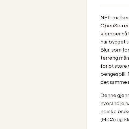
NFT-markedet
OpenSea en 
kjemper nå 
har bygget s
Blur, som fo
terreng måne
forlot store
pengespill. 
det samme m
Denne gjenn
hverandre nå
norske bruke
(MiCA) og S