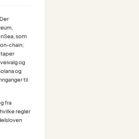
 Der
reum,
enSea, som
 on-chain;
 taper
veivalg og
Solana og
nnganger til
g fra
hvilke regler
delsloven