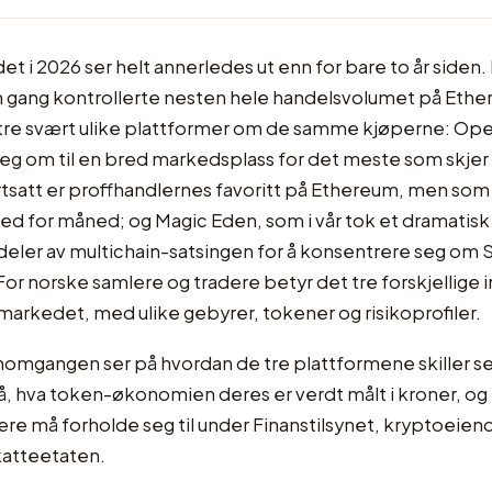
 i 2026 ser helt annerledes ut enn for bare to år siden.
gang kontrollerte nesten hele handelsvolumet på Ethe
tre svært ulike plattformer om de samme kjøperne: Op
eg om til en bred markedsplass for det meste som skjer
rtsatt er proffhandlernes favoritt på Ethereum, men som
d for måned; og Magic Eden, som i vår tok et dramatisk 
 deler av multichain-satsingen for å konsentrere seg om 
For norske samlere og tradere betyr det tre forskjellige i
arkedet, med ulike gebyrer, tokener og risikoprofiler.
omgangen ser på hvordan de tre plattformene skiller se
, hva token-økonomien deres er verdt målt i kroner, og 
re må forholde seg til under Finanstilsynet, kryptoeien
katteetaten.