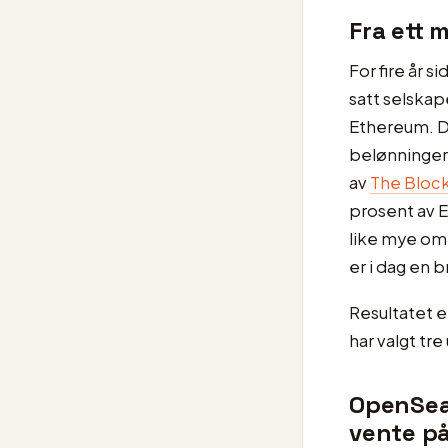
Fra ett m
For fire år
satt selska
Ethereum. D
belønninger, 
av
The Bloc
prosent av 
like mye om
er i dag en 
Resultatet e
har valgt tre
OpenSea
vente p