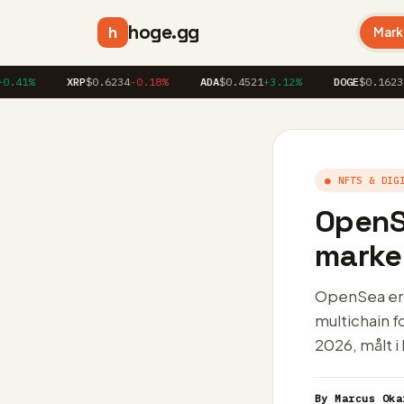
hoge.gg
h
Mark
%
XRP
$0.6234
-0.18%
ADA
$0.4521
+3.12%
DOGE
$0.1623
+1.8
● NFTS & DIG
OpenS
marked
OpenSea er t
multichain f
2026, målt i
By Marcus Oka