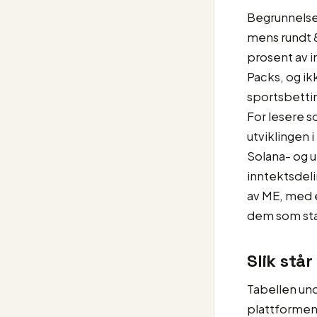
Begrunnelsen
mens rundt 
prosent av i
Packs, og ik
sportsbettin
For lesere s
utviklingen 
Solana- og u
inntektsdeli
av ME, med 
dem som st
Slik stå
Tabellen un
plattformen