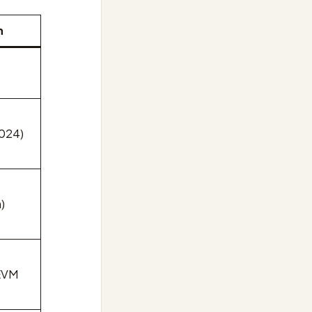
n
024)
)
 EVM