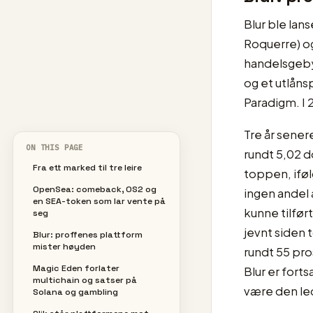
Blur ble lan
Roquerre) og
handelsgeby
og et utlån
Paradigm. I
Tre år sener
ON THIS PAGE
rundt 5,02 do
Fra ett marked til tre leire
toppen, ifø
OpenSea: comeback, OS2 og
ingen andel 
en SEA-token som lar vente på
kunne tilfør
seg
jevnt siden
Blur: proffenes plattform
mister høyden
rundt 55 pro
Magic Eden forlater
Blur er fort
multichain og satser på
være den le
Solana og gambling