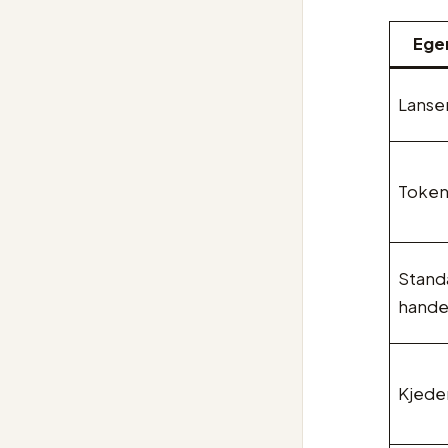
Ege
Lanse
Toke
Stand
hande
Kjeder