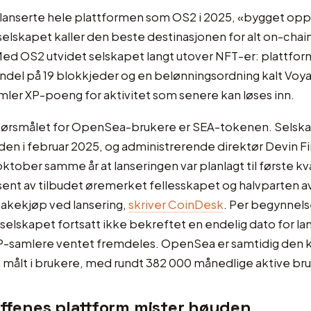
anserte hele plattformen som OS2 i 2025, «bygget opp
t selskapet kaller den beste destinasjonen for alt on-chain
Med OS2 utvidet selskapet langt utover NFT-er: plattfor
ndel på 19 blokkjeder og en belønningsordning kalt Voya
ler XP-poeng for aktivitet som senere kan løses inn.
pørsmålet for OpenSea-brukere er SEA-tokenen. Selsk
en i februar 2025, og administrerende direktør Devin F
oktober samme år at lanseringen var planlagt til første kv
ent av tilbudet øremerket fellesskapet og halvparten a
ilbakekjøp ved lansering,
skriver CoinDesk
. Per begynnelse
elskapet fortsatt ikke bekreftet en endelig dato for la
-samlere ventet fremdeles. OpenSea er samtidig den kl
 målt i brukere, med rundt 382 000 månedlige aktive br
offenes plattform mister høyden