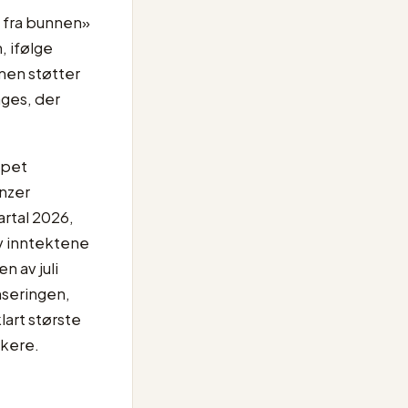
 fra bunnen»
, ifølge
men støtter
ges, der
apet
inzer
artal 2026,
v inntektene
n av juli
nseringen,
art største
ukere.