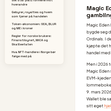
Slik står plattformene mot
hverandre
Magic Ed
Gebyrer, royalties og hvem
gamblin
som tjener på handelen
Token-økonomien: SEA, BLUR
Magic Eden
og ME i kroner
bygde seg de
Regler for norske brukere:
Ordinals. I 
Finanstilsynet, MiCA og
Skatteetaten
kjøpte det h
Hva NFT-handlere i Norge bør
handel med é
følge med på
Men i 2026 
Magic Eden s
EVM-kjedene
lommeboken
9. mars 2026
Wallet ble sa
sitt eget
hje