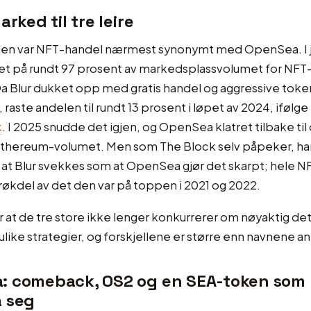
arked til tre leire
 siden var NFT-handel nærmest synonymt med OpenSea. I 
pet på rundt 97 prosent av markedsplassvolumet for NFT
a Blur dukket opp med gratis handel og aggressive toke
raste andelen til rundt 13 prosent i løpet av 2024, ifølge t
k
. I 2025 snudde det igjen, og OpenSea klatret tilbake til 
Ethereum-volumet. Men som The Block selv påpeker, ha
 at Blur svekkes som at OpenSea gjør det skarpt; hele 
brøkdel av det den var på toppen i 2021 og 2022.
r at de tre store ikke lenger konkurrerer om nøyaktig d
 ulike strategier, og forskjellene er større enn navnene a
: comeback, OS2 og en SEA-token som 
å seg