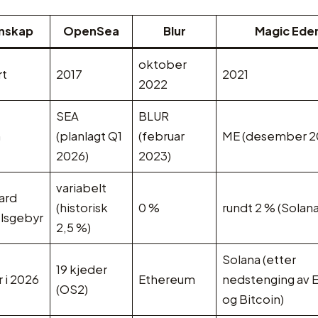
nskap
OpenSea
Blur
Magic Ede
oktober
rt
2017
2021
2022
SEA
BLUR
n
(planlagt Q1
(februar
ME (desember 2
2026)
2023)
variabelt
ard
(historisk
0 %
rundt 2 % (Solana
lsgebyr
2,5 %)
Solana (etter
19 kjeder
 i 2026
Ethereum
nedstenging av
(OS2)
og Bitcoin)