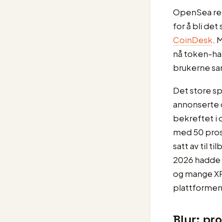
OpenSea rel
for å bli de
CoinDesk
. 
nå token-ha
brukerne sam
Det store s
annonserte d
bekreftet i 
med 50 pros
satt av til t
2026 hadde s
og mange XP
plattformen
Blur: pr