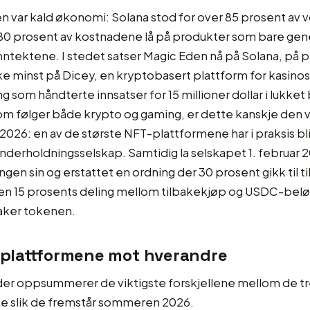
 var kald økonomi: Solana stod for over 85 prosent av 
80 prosent av kostnadene lå på produkter som bare gen
nntektene. I stedet satser Magic Eden nå på Solana, på 
ke minst på Dicey, en kryptobasert plattform for kasinos
g som håndterte innsatser for 15 millioner dollar i lukket
om følger både krypto og gaming, er dette kanskje den v
i 2026: en av de største NFT-plattformene har i praksis bli
nderholdningsselskap. Samtidig la selskapet 1. februar
ngen sin og erstattet en ordning der 30 prosent gikk til 
en 15 prosents deling mellom tilbakekjøp og USDC-beløn
aker tokenen.
r plattformene mot hverandre
der oppsummerer de viktigste forskjellene mellom de t
e slik de fremstår sommeren 2026.