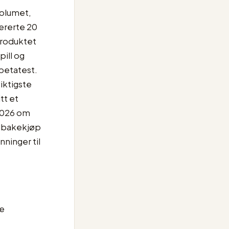
volumet,
ererte 20
produktet
pill og
 betatest.
iktigste
tt et
 2026 om
tilbakekjøp
ninger til
re