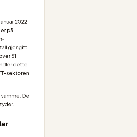
januar 2022
-er på
n-
all gjengitt
over 51
ndler dette
NFT-sektoren
et samme. De
ntyder.
lar