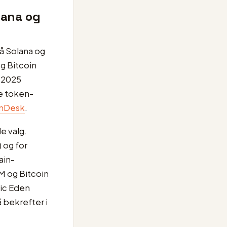
lana og
 Solana og
g Bitcoin
l 2025
re token-
inDesk
.
e valg.
 og for
ain-
M og Bitcoin
gic Eden
å bekrefter i