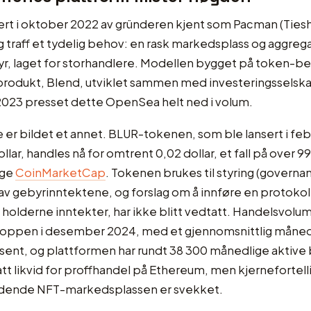
sert i oktober 2022 av gründeren kjent som Pacman (Ties
 traff et tydelig behov: en rask markedsplass og aggreg
r, laget for storhandlere. Modellen bygget på token-b
sprodukt, Blend, utviklet sammen med investeringsselsk
 2023 presset dette OpenSea helt ned i volum.
e er bildet et annet. BLUR-tokenen, som ble lansert i fe
llar, handles nå for omtrent 0,02 dollar, et fall på over 9
lge
CoinMarketCap
. Tokenen brukes til styring (governa
av gebyrinntektene, og forslag om å innføre en protokol
t holderne inntekter, har ikke blitt vedtatt. Handelsvolum
 toppen i desember 2024, med et gjennomsnittlig månedli
sent, og plattformen har rundt 38 300 månedlige aktive
satt likvid for proffhandel på Ethereum, men kjernefortel
dende NFT-markedsplassen er svekket.