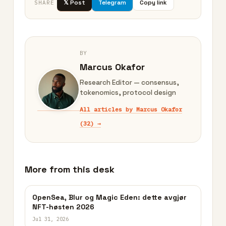
𝕏 Post
Telegram
Copy link
SHARE
BY
Marcus Okafor
Research Editor — consensus,
tokenomics, protocol design
All articles by Marcus Okafor
(32) →
More from this desk
OpenSea, Blur og Magic Eden: dette avgjør
NFT-høsten 2026
Jul 31, 2026