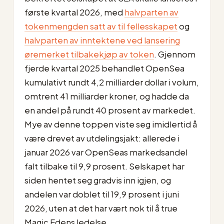
første kvartal 2026, med
halvparten av
tokenmengden satt av til fellesskapet
og
halvparten av inntektene ved lansering
øremerket tilbakekjøp av token
. Gjennom
fjerde kvartal 2025 behandlet OpenSea
kumulativt rundt 4,2 milliarder dollar i volum,
omtrent 41 milliarder kroner, og hadde da
en andel på rundt 40 prosent av markedet.
Mye av denne toppen viste seg imidlertid å
være drevet av utdelingsjakt: allerede i
januar 2026 var OpenSeas markedsandel
falt tilbake til 9,9 prosent. Selskapet har
siden hentet seg gradvis inn igjen, og
andelen var doblet til 19,9 prosent i juni
2026, uten at det har vært nok til å true
Magic Edens ledelse.