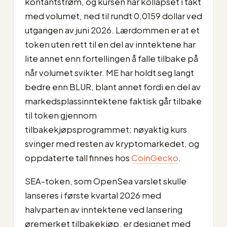
kontantstrøm, og kursen har kollapset i takt
med volumet, ned til rundt 0,0159 dollar ved
utgangen av juni 2026. Lærdommen er at et
token uten rett til en del av inntektene har
lite annet enn fortellingen å falle tilbake på
når volumet svikter. ME har holdt seg langt
bedre enn BLUR, blant annet fordi en del av
markedsplassinntektene faktisk går tilbake
til token gjennom
tilbakekjøpsprogrammet; nøyaktig kurs
svinger med resten av kryptomarkedet, og
oppdaterte tall finnes hos
CoinGecko
.
SEA-token, som OpenSea varslet skulle
lanseres i første kvartal 2026 med
halvparten av inntektene ved lansering
øremerket tilbakekjøp, er designet med