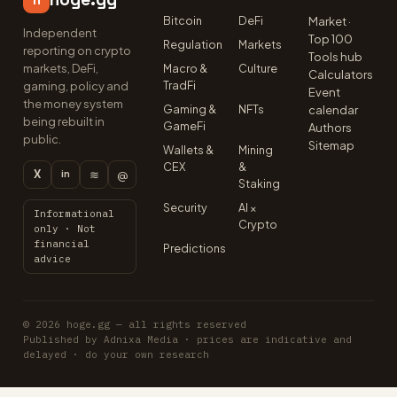
Bitcoin
DeFi
Market ·
Independent
Top 100
Regulation
Markets
reporting on crypto
Tools hub
markets, DeFi,
Macro &
Culture
Calculators
TradFi
gaming, policy and
Event
the money system
Gaming &
NFTs
calendar
being rebuilt in
GameFi
Authors
public.
Sitemap
Wallets &
Mining
CEX
&
X
≋
@
in
Staking
Security
AI ×
Informational
Crypto
only · Not
financial
Predictions
advice
© 2026 hoge.gg — all rights reserved
Published by Adnixa Media · prices are indicative and
delayed · do your own research