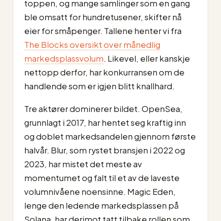
toppen, og mange samlinger som en gang
ble omsatt for hundretusener, skifter nå
eier for småpenger. Tallene henter vi fra
The Blocks oversikt over månedlig
markedsplassvolum
. Likevel, eller kanskje
nettopp derfor, har konkurransen om de
handlende som er igjen blitt knallhard.
Tre aktører dominerer bildet. OpenSea,
grunnlagt i 2017, har hentet seg kraftig inn
og doblet markedsandelen gjennom første
halvår. Blur, som rystet bransjen i 2022 og
2023, har mistet det meste av
momentumet og falt til et av de laveste
volumnivåene noensinne. Magic Eden,
lenge den ledende markedsplassen på
Solana, har derimot tatt tilbake rollen som