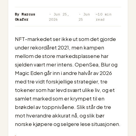
By Marcus
· Jun 25,
· Jun
~10 min
Okafor
2026
25
read
NFT-markedet ser ikke ut som det gjorde
under rekordåret 2021, men kampen
mellom de store markedsplassene har
sjelden vært mer intens. OpenSea, Blur og
Magic Eden går inn i andre halvår av 2026
med tre vidt forskjellige strategier, tre
tokener som har levd svært ulike liv, og et
samlet marked som er krympet til en
brøkdel av toppnivåene. Slik står de tre
mot hverandre akkurat nå, og slik bør
norske kjøpere og selgere lese situasjonen.