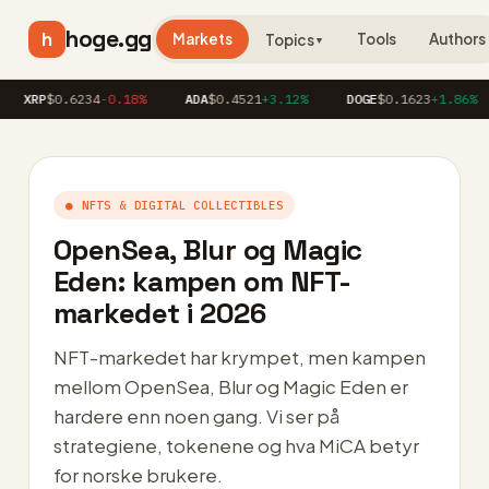
hoge.gg
h
Markets
Tools
Authors
Topics
▼
P
$0.6234
-0.18%
ADA
$0.4521
+3.12%
DOGE
$0.1623
+1.86%
A
● NFTS & DIGITAL COLLECTIBLES
OpenSea, Blur og Magic
Eden: kampen om NFT-
markedet i 2026
NFT-markedet har krympet, men kampen
mellom OpenSea, Blur og Magic Eden er
hardere enn noen gang. Vi ser på
strategiene, tokenene og hva MiCA betyr
for norske brukere.