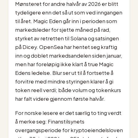
Mønsteret for andre halvår av 2026 er blitt
tydeligere enn det så ut som ved inngangen
til året. Magic Eden går inn i perioden som
markedsleder for sjette måned på rad,
styrket av retretten til Solana og satsingen
på Dicey. OpenSea har hentet seg kraftig
inn og doblet markedsandelen siden januar,
men har foreløpig ikke klart å true Magic
Edens ledelse. Blur ser ut til å fortsette å
forvitre med mindre styringen klarer å gi
token reell verdi; både volum og tokenkurs
har falt videre gjennom første halvår.
For norske lesere er det særlig to ting verdt
å merke seg: Finanstilsynets
overgangsperiode for kryptoeiendelsloven