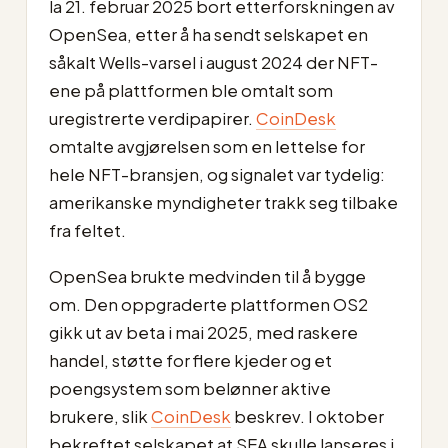
la 21. februar 2025 bort etterforskningen av
OpenSea, etter å ha sendt selskapet en
såkalt Wells-varsel i august 2024 der NFT-
ene på plattformen ble omtalt som
uregistrerte verdipapirer.
CoinDesk
omtalte avgjørelsen som en lettelse for
hele NFT-bransjen, og signalet var tydelig:
amerikanske myndigheter trakk seg tilbake
fra feltet.
OpenSea brukte medvinden til å bygge
om. Den oppgraderte plattformen OS2
gikk ut av beta i mai 2025, med raskere
handel, støtte for flere kjeder og et
poengsystem som belønner aktive
brukere, slik
CoinDesk
beskrev. I oktober
bekreftet selskapet at SEA skulle lanseres i