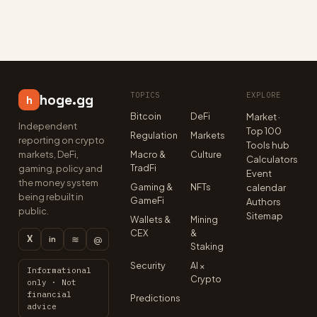
TOPICS
EXPLORE
hoge.gg
h
Bitcoin
DeFi
Market ·
Independent
Top 100
Regulation
Markets
reporting on crypto
Tools hub
markets, DeFi,
Macro &
Culture
Calculators
TradFi
gaming, policy and
Event
the money system
Gaming &
NFTs
calendar
being rebuilt in
GameFi
Authors
public.
Sitemap
Wallets &
Mining
CEX
&
X
≋
@
in
Staking
Security
AI ×
Informational
Crypto
only · Not
financial
Predictions
advice