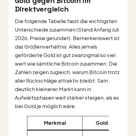
Gold gegen Bitcoin im
Direktvergleich
Die folgende Tabelle fasst die wichtigsten
Unterschiede zusammen (Stand Anfang Juli
2026, Preise gerundet). Bemerkenswert ist
das Größenverhältnis: Alles jemals
geförderte Gold ist gut zwanzigmal so viel
wert wie sämtliche Bitcoin zusammen. Die
Zahlen zeigen zugleich, warum Bitcoin trotz
aller Rückschläge attraktiv bleibt: Sein
deutlich kleinerer Markt kann in
Aufwärtsphasen weit stärker steigen, als es
bei Gold je möglich wäre.
Merkmal
Gold
Bi