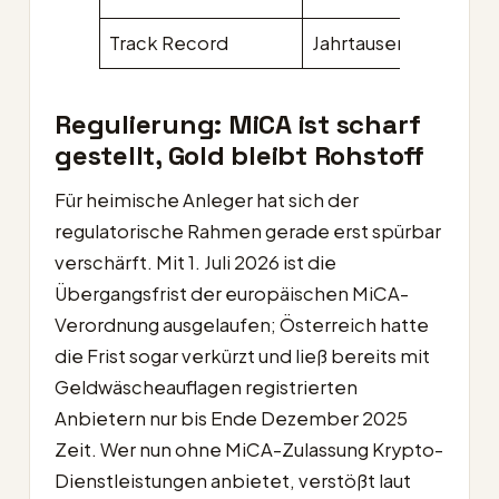
Track Record
Jahrtausende
seit 
Regulierung: MiCA ist scharf
gestellt, Gold bleibt Rohstoff
Für heimische Anleger hat sich der
regulatorische Rahmen gerade erst spürbar
verschärft. Mit 1. Juli 2026 ist die
Übergangsfrist der europäischen MiCA-
Verordnung ausgelaufen; Österreich hatte
die Frist sogar verkürzt und ließ bereits mit
Geldwäscheauflagen registrierten
Anbietern nur bis Ende Dezember 2025
Zeit. Wer nun ohne MiCA-Zulassung Krypto-
Dienstleistungen anbietet, verstößt laut