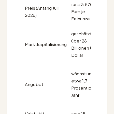
rund
rund 3.570
Preis (Anfang Juli
52.0
Euro je
2026)
Euro 
Feinunze
Coin
geschätzt
rund 
über 28
Marktkapitalisierung
Billi
Billionen US-
US-D
Dollar
fix 21
wächst um
Milli
etwa 1,7
Emis
Angebot
Prozent pro
halbi
Jahr
sich 
vier 
Volatilität
rund 15
50 bi