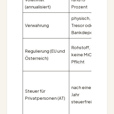
(annualisiert)
Prozent
Proz
physisch,
Priva
Verwahrung
Tresor oder
Keys
Bankdepot
Walle
MiCA 
Rohstoff,
Regulierung (EU und
Juli 
keine MiCA-
Österreich)
voll
Pflicht
anwe
27,5
Proz
nach einem
Steuer für
KESt
Jahr
Privatpersonen (AT)
unab
steuerfrei
von 
Halt