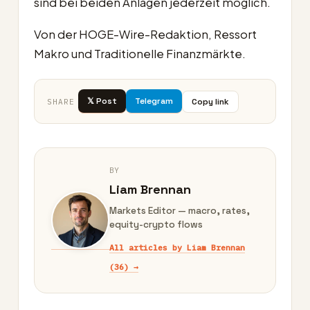
sind bei beiden Anlagen jederzeit möglich.
Von der HOGE-Wire-Redaktion, Ressort
Makro und Traditionelle Finanzmärkte.
𝕏 Post
Telegram
Copy link
SHARE
BY
Liam Brennan
Markets Editor — macro, rates,
equity-crypto flows
All articles by Liam Brennan
(36) →