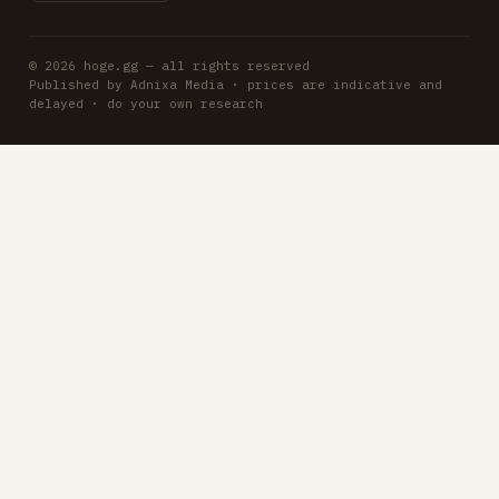
© 2026 hoge.gg — all rights reserved
Published by Adnixa Media · prices are indicative and
delayed · do your own research