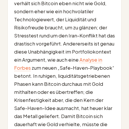
verhält sich Bitcoin eben nicht wie Gold,
sondern eher wie ein hochvolatiler
Technologiewert, der Liquidität und
Risikofreude braucht, um zu glänzen; der
Stresstest rund um den Iran-Konflikt hat das
drastisch vorgeführt. Andererseits ist genau
diese Unabhängigkeit im Portfoliokontext
ein Argument, wie auch eine
Analyse in
Forbes
zum neuen „Safe-Haven-Playbook“
betont. In ruhigen, liquiditätsgetriebenen
Phasen kann Bitcoin durchaus mit Gold
mithalten oder es übertreffen; die
Krisenfestigkeit aber, die den Kern der
Safe-Haven-Idee ausmacht, hat heuer klar
das Metall geliefert. Damit Bitcoin sich
dauerhaft wie Gold verhielte, müsste die