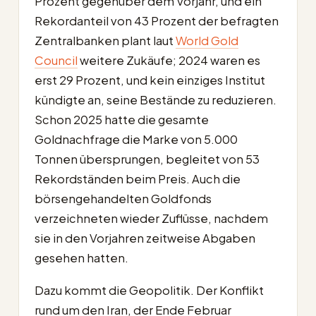
Prozent gegenüber dem Vorjahr, und ein
Rekordanteil von 43 Prozent der befragten
Zentralbanken plant laut
World Gold
Council
weitere Zukäufe; 2024 waren es
erst 29 Prozent, und kein einziges Institut
kündigte an, seine Bestände zu reduzieren.
Schon 2025 hatte die gesamte
Goldnachfrage die Marke von 5.000
Tonnen übersprungen, begleitet von 53
Rekordständen beim Preis. Auch die
börsengehandelten Goldfonds
verzeichneten wieder Zuflüsse, nachdem
sie in den Vorjahren zeitweise Abgaben
gesehen hatten.
Dazu kommt die Geopolitik. Der Konflikt
rund um den Iran, der Ende Februar