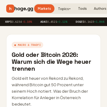
hoge.gg
h
Markets
Tools
Authors
Topics
▼
P
$0.6234
-0.18%
ADA
$0.4521
+3.12%
DOGE
$0.1623
+1.86%
AV
● MACRO & TRADFI
Gold oder Bitcoin 2026:
Warum sich die Wege heuer
trennen
Gold eilt heuer von Rekord zu Rekord,
während Bitcoin gut 50 Prozent unter
seinem Hoch notiert. Was der Bruch der
Korrelation für Anleger in Österreich
bedeutet.