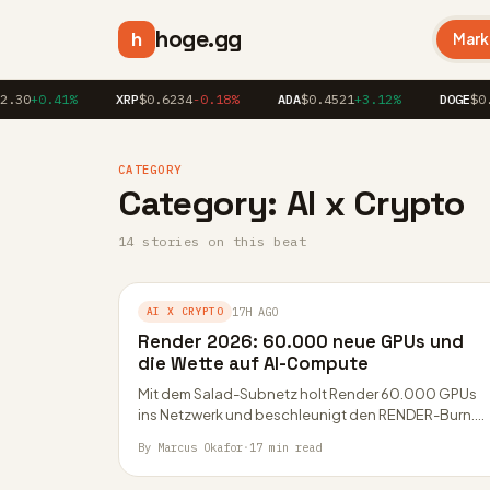
hoge.gg
h
Mark
.30
+0.41%
XRP
$0.6234
-0.18%
ADA
$0.4521
+3.12%
DOGE
$0.1
CATEGORY
Category:
AI x Crypto
14 stories on this beat
AI X CRYPTO
17H AGO
Render 2026: 60.000 neue GPUs und
die Wette auf AI-Compute
Mit dem Salad-Subnetz holt Render 60.000 GPUs
ins Netzwerk und beschleunigt den RENDER-Burn.
Was RNP-023, das Dispersed-Subnetz und der AI-
By Marcus Okafor
·
17 min read
Compute-Kurs für Anleger…