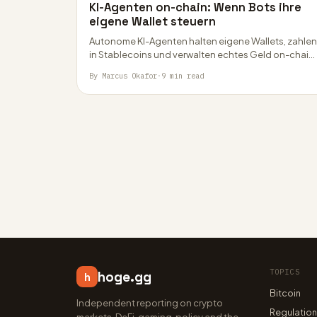
KI-Agenten on-chain: Wenn Bots ihre
eigene Wallet steuern
Autonome KI-Agenten halten eigene Wallets, zahlen
in Stablecoins und verwalten echtes Geld on-chain.
Was der 2,6-Milliarden-Sektor kann, wo er scheitert
By Marcus Okafor
·
9 min read
und was…
TOPICS
hoge.gg
h
Bitcoin
Independent reporting on crypto
Regulatio