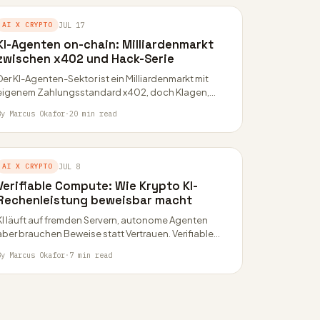
AI X CRYPTO
JUL 17
KI-Agenten on-chain: Milliardenmarkt
zwischen x402 und Hack-Serie
Der KI-Agenten-Sektor ist ein Milliardenmarkt mit
eigenem Zahlungsstandard x402, doch Klagen,
Hacks und Regulierungslücken überschatten das
By Marcus Okafor
·
20 min read
Wachstum. Ein Überblick über Zahlen und…
AI X CRYPTO
JUL 8
Verifiable Compute: Wie Krypto KI-
Rechenleistung beweisbar macht
KI läuft auf fremden Servern, autonome Agenten
aber brauchen Beweise statt Vertrauen. Verifiable
Compute liefert sie: von zkML über TEE bis zu…
By Marcus Okafor
·
7 min read