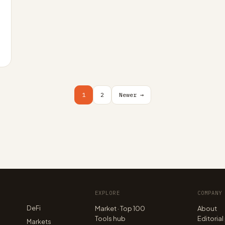
1
2
Newer →
EXPLORE
COMPANY
DeFi
Market · Top 100
About
Tools hub
Editorial
n
Markets