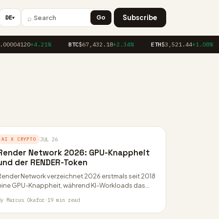
⌕
Subscribe
DE
Go
▼
00004120
+4.21%
BTC
$67,432.18
+2.34%
ETH
$3,521.44
+1.08%
AI X CRYPTO
JUL 26
Render Network 2026: GPU-Knappheit
und der RENDER-Token
Render Network verzeichnet 2026 erstmals seit 2018
eine GPU-Knappheit, während KI-Workloads das
Netzwerk dominieren. Wir erklären Tokenomics,
By Marcus Okafor
·
19 min read
OTOY Studio und die Regulierung…