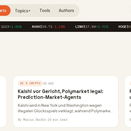
ets
Tools
Authors
Topics
▼
623
+1.86%
AVAX
$38.71
-1.24%
LINK
$17.84
+0.92%
HOGE
$0.
AI X CRYPTO
3D AGO
Kalshi vor Gericht, Polymarket legal:
Prediction-Market-Agents
Kalshi wird in New York und Washington wegen
illegalen Glücksspiels verklagt, während Polymarket
mit CFTC-Lizenz in die USA zurückkehrt. KI-Agenten
By Marcus Okafor
·
20 min read
wie Polystrat…