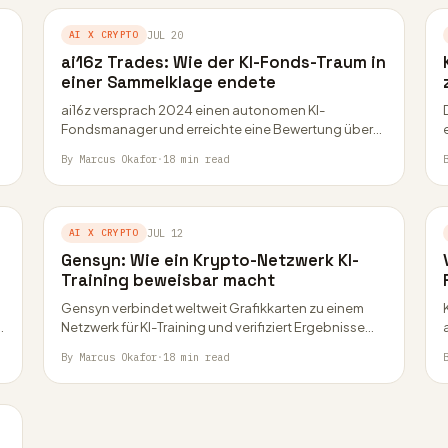
AI X CRYPTO
JUL 20
ai16z Trades: Wie der KI-Fonds-Traum in
einer Sammelklage endete
ai16z versprach 2024 einen autonomen KI-
Fondsmanager und erreichte eine Bewertung über
2,3 Milliarden Euro. Heute kämpfen ELIZAOS und
By Marcus Okafor
·
18 min read
AI16Z mit einer Sammelklage…
AI X CRYPTO
JUL 12
Gensyn: Wie ein Krypto-Netzwerk KI-
Training beweisbar macht
Gensyn verbindet weltweit Grafikkarten zu einem
Netzwerk für KI-Training und verifiziert Ergebnisse
per Kryptografie statt Vertrauen. Seit April 2026 sind
By Marcus Okafor
·
18 min read
Mainnet und…