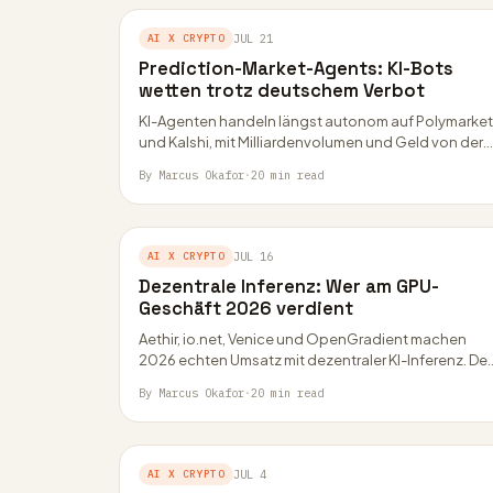
AI X CRYPTO
JUL 21
Prediction-Market-Agents: KI-Bots
wetten trotz deutschem Verbot
KI-Agenten handeln längst autonom auf Polymarket
und Kalshi, mit Milliardenvolumen und Geld von der
ICE. In Deutschland bleibt die Teilnahme jedoch
By Marcus Okafor
·
20 min read
verbotenes…
AI X CRYPTO
JUL 16
Dezentrale Inferenz: Wer am GPU-
Geschäft 2026 verdient
Aethir, io.net, Venice und OpenGradient machen
2026 echten Umsatz mit dezentraler KI-Inferenz. Der
Text ordnet Zahlen, Grenzen und die deutsche
By Marcus Okafor
·
20 min read
Steuerfrage für…
AI X CRYPTO
JUL 4