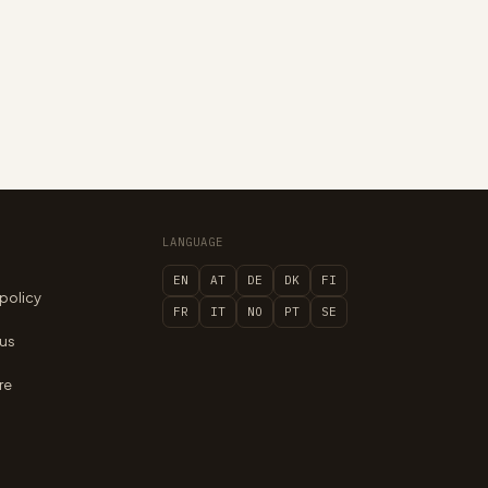
LANGUAGE
EN
AT
DE
DK
FI
 policy
FR
IT
NO
PT
SE
 us
re