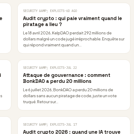
SECURITY &AMP; EXPLOITS
·
6D AGO
re
Audit crypto : qui paie vraiment quand le
piratage a lieu ?
Le 18 avril 2026, KelpDAO perdait 292 millions de
dollars malgré un code jugé irréprochable. Enquête sur
qui répond vraiment quand un…
SECURITY &AMP; EXPLOITS
·
JUL 22
i
Attaque de gouvernance : comment
BonkDAO a perdu 20 millions
Le 6 juillet 2026, BonkDAO a perdu 20 millions de
ns
dollars sans aucun piratage de code, juste un vote
truqué. Retour sur…
SECURITY &AMP; EXPLOITS
·
JUL 17
Audit crypto 2026 : quand une IA trouve