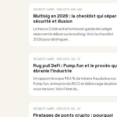
SECURITY &AMP; EXPLOITS
·
10H AGO
Multisig en 2026 : la checklist qui sépa
sécurité et illusion
Le fiasco Coldcard et la mise en garde de Ledger
relancent le débat sur le multisig. Voici la checklist
2026 pour distinguer…
SECURITY &AMP; EXPLOITS
·
JUL 27
Rug pull DeFi : Pump.fun et le procès qu
ébranle l’industrie
Un rapport évoque 98,6 % de tokens frauduleux sur
Pump.fun, entre procès RICO et déblocage de jeto
sous tension. Voici l'état du…
SECURITY &AMP; EXPLOITS
·
JUL 20
Piratages de ponts crypto : pourquoi