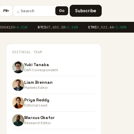
⌕
Subscribe
FR
Go
▼
04120
+4.21%
BTC
$67,432.18
+2.34%
ETH
$3,521.44
+1.08%
EDITORIAL TEAM
Yuki Tanaka
DeFi Correspondent
Liam Brennan
Markets Editor
Priya Reddy
Editorial Lead
Marcus Okafor
Research Editor