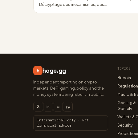
Décryptage des mécanismes, des…
TOPICS
hoge.gg
h
Bitcoin
Independent reporting on crypto
Regulatio
markets, DeFi, gaming, policy and the
money system being rebuilt in public.
Macro & Tr
Gaming &
X
≋
@
in
GameFi
Wallets & 
Informational only · Not
Security
financial advice
Prediction