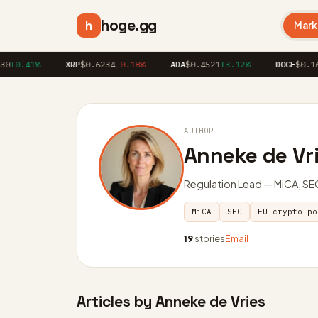
hoge.gg
h
Mark
+0.41%
XRP
$0.6234
-0.18%
ADA
$0.4521
+3.12%
DOGE
$0.162
AUTHOR
Anneke de Vr
Regulation Lead — MiCA, SEC
MiCA
SEC
EU crypto po
19
stories
Email
Articles by Anneke de Vries