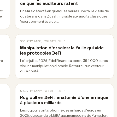
ce que les auditeurs ratent
nt
Une IA a détecté en quelques heures une faille vieille de
ce
quatre ans dans Zcash, invisible aux audits classiques.
Voici comment évaluer…
SECURITY &AMP; EXPLOITS
·
JUL 3
Manipulation d’oracles: la faille qui vide
les protocoles DeFi
ré
Le 1er juillet 2026, Edel Finance a perdu 354 000 euros
via une manipulation d'oracle. Retour sur un vecteur
qui a coûté…
SECURITY &AMP; EXPLOITS
·
JUL 1
e
Rug pull en DeFi : anatomie d’une arnaque
à plusieurs milliards
Les rug pulls ont siphonné des milliards d'euros en
2025, du scandale LIBRA aux memecoins de Pump.fun.