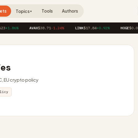
ets
Tools
Authors
Topics
▼
3
+1.86%
AVAX
$38.71
-1.24%
LINK
$17.84
+0.92%
HOGE
$0.000
ies
, EU crypto policy
licy