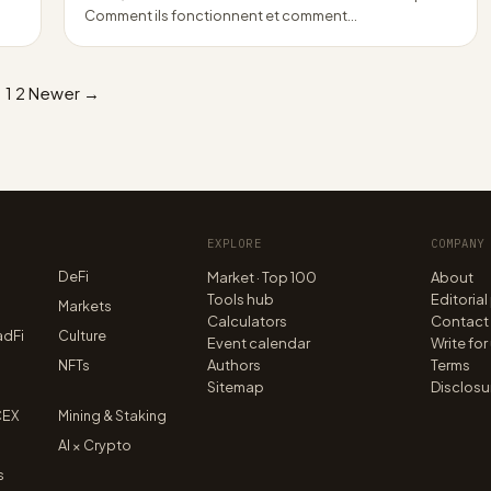
Comment ils fonctionnent et comment…
1
2
Newer →
EXPLORE
COMPANY
DeFi
Market · Top 100
About
Tools hub
Editorial
n
Markets
Calculators
Contact
adFi
Culture
Event calendar
Write for
NFTs
Authors
Terms
Sitemap
Disclosu
CEX
Mining & Staking
AI × Crypto
s