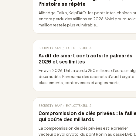
l’histoire se répète
Allbridge, Taiko, KelpDAO : les ponts inter-chaînes o
encore perdu des millions en 2026. Voici pourquoi 
maillon reste le plus vulnérable…
SECURITY &AMP; EXPLOITS
·
JUL 4
Audit de smart contracts: le palmarès
2026 et ses limites
En avril 2026, Drift a perdu 250 millions d'euros malg
deux audits. Panorama des cabinets d'audit crypto:
classements, controverses et angles morts,…
SECURITY &AMP; EXPLOITS
·
JUL 2
Compromission de clés privées : la faill
qui coûte des milliards
La compromission de clés privées est le premier
vecteur de vol crypto, du pont Ronin au casse Bybit.