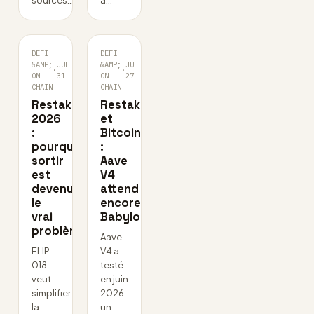
sources…
à…
DEFI
DEFI
&AMP;
JUL
&AMP;
JUL
·
·
ON-
31
ON-
27
CHAIN
CHAIN
Restaking
Restaking
2026
et
:
Bitcoin
pourquoi
:
sortir
Aave
est
V4
devenu
attend
le
encore
vrai
Babylon
problème
Aave
ELIP-
V4 a
018
testé
veut
en juin
simplifier
2026
la
un