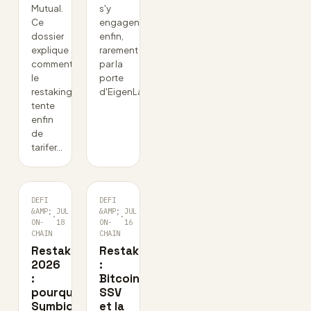
Mutual.
s'y
Ce
engagent
dossier
enfin,
explique
rarement
comment
par la
le
porte
restaking
d'EigenLayer.
tente
enfin
de
tarifer…
DEFI
DEFI
&AMP;
JUL
&AMP;
JUL
·
·
ON-
18
ON-
16
CHAIN
CHAIN
Restaking
Restaking
2026
:
:
Bitcoin,
pourquoi
SSV
Symbiotic
et la