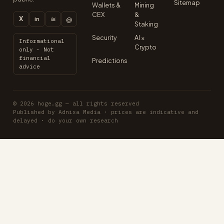
Sitemap
Wallets &
Mining
CEX
&
X
≋
@
in
Staking
Security
AI ×
Informational
Crypto
only · Not
financial
Predictions
advice
© 2026 hoge.gg — all rights reserved
Published by Adnixa Media · prices are indicative and
delayed · do your own research