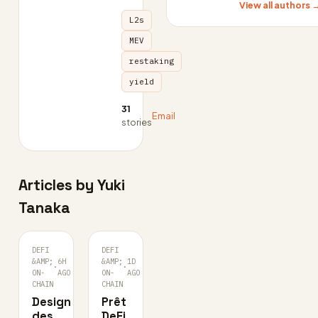
View all authors 
L2s
MEV
restaking
yield
31
Email
stories
Articles by Yuki
Tanaka
DEFI
DEFI
&AMP;
6H
&AMP;
1D
·
·
ON-
AGO
ON-
AGO
CHAIN
CHAIN
Design
Prêt
des
DeFi