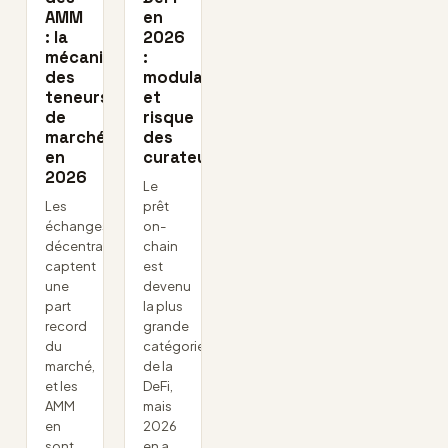
AMM
en
: la
2026
mécanique
:
des
modularisation
teneurs
et
de
risque
marché
des
en
curateurs
2026
Le
Les
prêt
échanges
on-
décentralisés
chain
captent
est
une
devenu
part
la plus
record
grande
du
catégorie
marché,
de la
et les
DeFi,
AMM
mais
en
2026
sont
en a