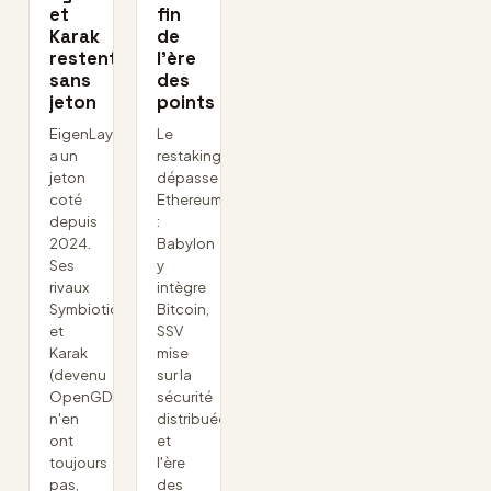
et
fin
Karak
de
restent
l’ère
sans
des
jeton
points
EigenLayer
Le
a un
restaking
jeton
dépasse
coté
Ethereum
depuis
:
2024.
Babylon
Ses
y
rivaux
intègre
Symbiotic
Bitcoin,
et
SSV
Karak
mise
(devenu
sur la
OpenGDP)
sécurité
n'en
distribuée,
ont
et
toujours
l'ère
pas,
des