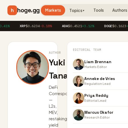
hoge.gg
h
Markets
Tools
Authors
Topics
▼
41%
XRP
$0.6234
-0.18%
ADA
$0.4521
+3.12%
DOGE
$0.1623
+1.
EDITORIAL TEAM
AUTHOR
Yuki
Liam Brennan
Markets Editor
Tanaka
Anneke de Vries
Regulation Lead
DeFi
Correspondent
Priya Reddy
—
Editorial Lead
L2s,
MEV,
Marcus Okafor
Research Editor
restaking,
yield