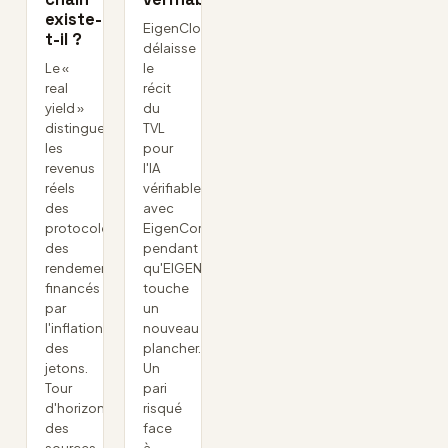
existe-
EigenCloud
t-il ?
délaisse
Le «
le
real
récit
yield »
du
distingue
TVL
les
pour
revenus
l'IA
réels
vérifiable
des
avec
protocoles
EigenCompute,
des
pendant
rendements
qu'EIGEN
financés
touche
par
un
l'inflation
nouveau
des
plancher.
jetons.
Un
Tour
pari
d'horizon
risqué
des
face