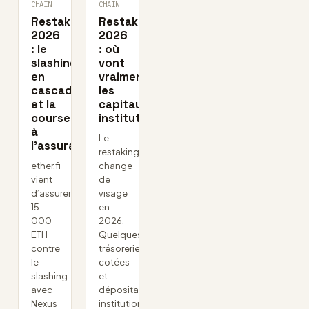
CHAIN
CHAIN
Restaking
Restaking
2026
2026
: le
: où
slashing
vont
en
vraiment
cascade
les
et la
capitaux
course
institutionnels
à
Le
l’assurance
restaking
ether.fi
change
vient
de
d’assurer
visage
15
en
000
2026.
ETH
Quelques
contre
trésoreries
le
cotées
slashing
et
avec
dépositaires
Nexus
institutionnels