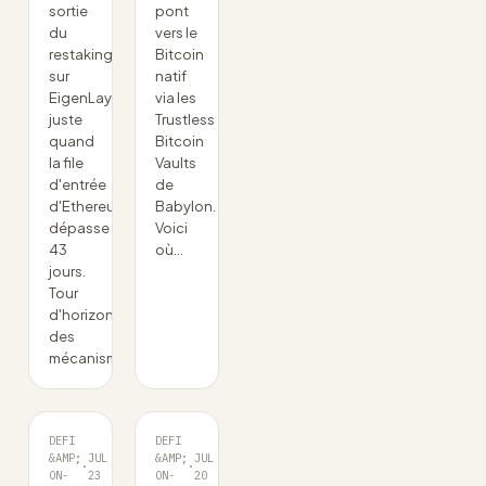
sortie
pont
du
vers le
restaking
Bitcoin
sur
natif
EigenLayer,
via les
juste
Trustless
quand
Bitcoin
la file
Vaults
d'entrée
de
d'Ethereum
Babylon.
dépasse
Voici
43
où…
jours.
Tour
d'horizon
des
mécanismes…
DEFI
DEFI
&AMP;
JUL
&AMP;
JUL
·
·
ON-
23
ON-
20