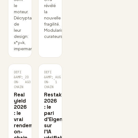
le
révélé
moteur.
la
Décryptage
nouvelle
de
fragilité.
leur
Modularisation,
design:
curateurs…
x*y=k,
impermanent…
DEFI
DEFI
&AMP;
2D
&AMP;
AUG
·
·
ON-
AGO
ON-
1
CHAIN
CHAIN
Real
Restaking
yield
2026
2026
: le
: le
pari
vrai
d’EigenCloud
rendement
sur
on-
l’IA
chain
vérifiable