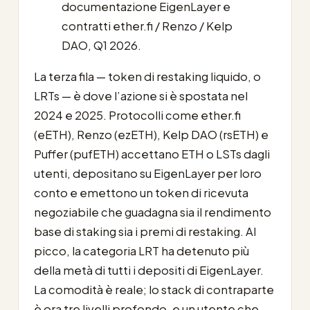
documentazione EigenLayer e
contratti ether.fi / Renzo / Kelp
DAO, Q1 2026.
La terza fila — token di restaking liquido, o
LRTs — è dove l’azione si è spostata nel
2024 e 2025. Protocolli come ether.fi
(eETH), Renzo (ezETH), Kelp DAO (rsETH) e
Puffer (pufETH) accettano ETH o LSTs dagli
utenti, depositano su EigenLayer per loro
conto e emettono un token di ricevuta
negoziabile che guadagna sia il rendimento
base di staking sia i premi di restaking. Al
picco, la categoria LRT ha detenuto più
della metà di tutti i depositi di EigenLayer.
La comodità è reale; lo stack di contraparte
è ora tre livelli profondo, e un utente che