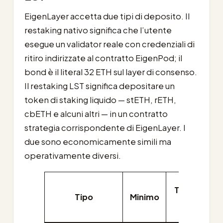
EigenLayer accetta due tipi di deposito. Il
restaking nativo significa che l’utente
esegue un validator reale con credenziali di
ritiro indirizzate al contratto EigenPod; il
bond è il literal 32 ETH sul layer di consenso.
Il restaking LST significa depositare un
token di staking liquido — stETH, rETH,
cbETH e alcuni altri — in un contratto
strategia corrispondente di EigenLayer. I
due sono economicamente simili ma
operativamente diversi.
Tempo di
Tipo
Minimo
ritiro