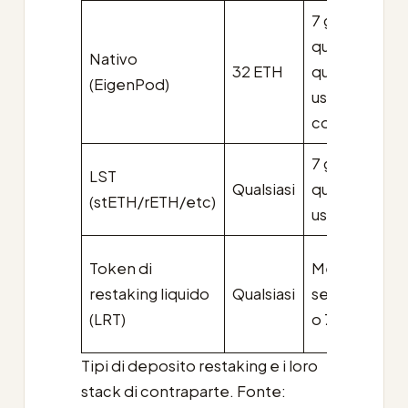
7 giorni EL
queue +
Nativo
32 ETH
queue di
(EigenPod)
uscita
consenso
7 giorni EL
LST
Qualsiasi
queue +
(stETH/rETH/etc)
uscita LST
Token di
Mercato
restaking liquido
Qualsiasi
secondario
(LRT)
o 7+ giorni
Tipi di deposito restaking e i loro
stack di contraparte. Fonte: