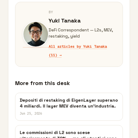
BY
Yuki Tanaka
DeFi Correspondent — L2s, MEV,
restaking, yield
All articles by Yuki Tanaka
(11) →
More from this desk
Depositi di restaking di EigenLayer superano
4 miliardi. Il layer MEV diventa un’industria.
Jun 25, 2026
Le commissioni di L2 sono scese