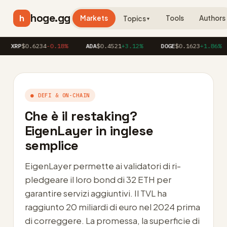
hoge.gg
h
Markets
Tools
Authors
Topics
▼
P
$0.6234
-0.18%
ADA
$0.4521
+3.12%
DOGE
$0.1623
+1.86%
AV
● DEFI & ON-CHAIN
Che è il restaking?
EigenLayer in inglese
semplice
EigenLayer permette ai validatori di ri-
pledgeare il loro bond di 32 ETH per
garantire servizi aggiuntivi. Il TVL ha
raggiunto 20 miliardi di euro nel 2024 prima
di correggere. La promessa, la superficie di