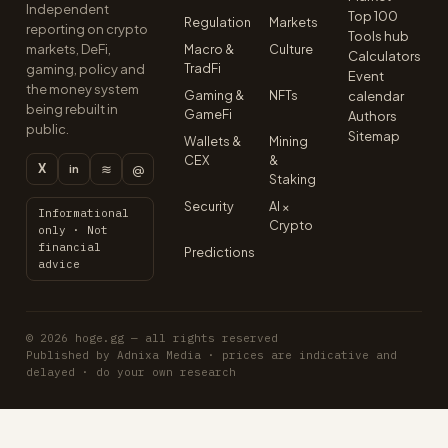
Independent
Top 100
Regulation
Markets
reporting on crypto
Tools hub
markets, DeFi,
Macro &
Culture
Calculators
TradFi
gaming, policy and
Event
the money system
Gaming &
NFTs
calendar
being rebuilt in
GameFi
Authors
public.
Sitemap
Wallets &
Mining
CEX
&
X
≋
@
in
Staking
Security
AI ×
Informational
Crypto
only · Not
financial
Predictions
advice
© 2026 hoge.gg — all rights reserved
Published by Adnixa Media · prices are indicative and
delayed · do your own research