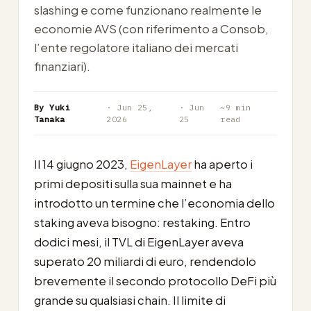
slashing e come funzionano realmente le
economie AVS (con riferimento a Consob,
l’ente regolatore italiano dei mercati
finanziari).
By Yuki
· Jun 25,
· Jun
~9 min
Tanaka
2026
25
read
Il 14 giugno 2023,
EigenLayer
ha aperto i
primi depositi sulla sua mainnet e ha
introdotto un termine che l’economia dello
staking aveva bisogno: restaking. Entro
dodici mesi, il TVL di EigenLayer aveva
superato 20 miliardi di euro, rendendolo
brevemente il secondo protocollo DeFi più
grande su qualsiasi chain. Il limite di