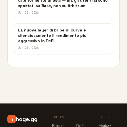
ulteriormente di 38% — ma gli utenti si sono
spostati su Base, non su Arbitrum
Jun 25, 2026
La nuova layer di bribe di Curve è
silenziosamente il rendimento più
aggressivo in DeFi
Jun 25, 2026
TOPICS
EXPLORE
hoge.gg
h
Bitcoin
DeFi
Market ·