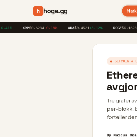
hoge.gg
h
Mark
%
XRP
$0.6234
-0.18%
ADA
$0.4521
+3.12%
DOGE
$0.1623
+1.86
● BITCOIN & 
Ether
avgjor
Tre grafer a
per-blokk, 
forteller den
By Marcus Oka