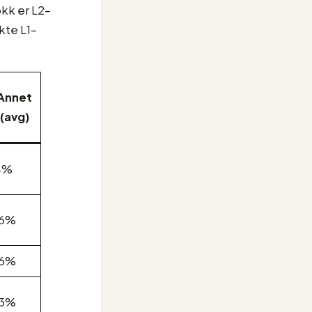
kk er L2-
kte L1-
Annet
(avg)
4%
16%
16%
13%