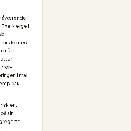
s nåværende
 The Merge i
ob-
ny runde med
en måtte
batten
irror-
ringen i mai
empirisk.
.
risk en,
på sin
aggregerte
seg