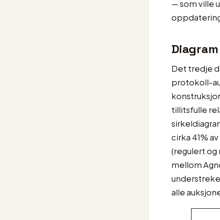
— som ville 
oppdatering
Diagram
Det tredje 
protokoll-au
konstruksjon
tillitsfulle
sirkeldiagra
cirka 41% av
(regulert og
mellom Agno
understreke
alle auksjon