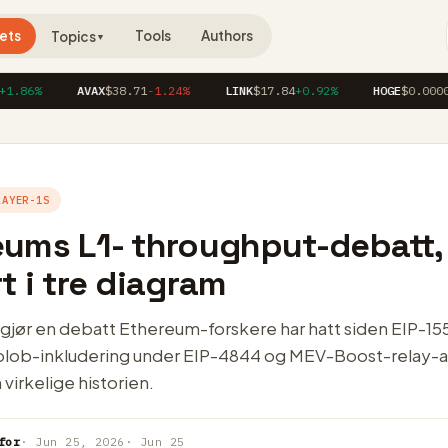
ets
Tools
Authors
Topics
▼
%
AVAX
$38.71
-1.24%
LINK
$17.84
+0.92%
HOGE
$0.00004120
LAYER-1S
eums L1- throughput-debatt,
t i tre diagram
vgjør en debatt Ethereum-forskere har hatt siden EIP-15
blob-inkludering under EIP-4844 og MEV-Boost-relay-
 virkelige historien.
for
· Jun 25, 2026
· Jun 25