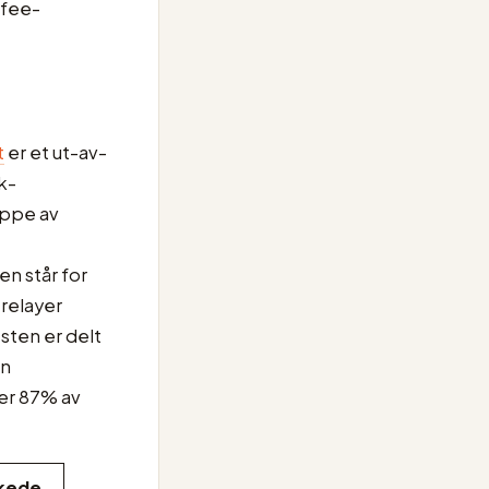
-fee-
t
er et ut-av-
k-
uppe av
en står for
relayer
esten er delt
en
er 87% av
kede