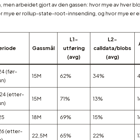
 men arbeidet gjort av den gassen: hvor mye av hver blo
or mye er rollup-state-root-innsending, og hvor mye er e
L1-
L2-
eriode
Gassmål
utføring
calldata/blobs
(avg)
(avg)
4 (før-
15M
62%
34%
n)
24 (etter-
15M
71%
13%
n)
25
18M
69%
15%
6 (etter-
22,5M
65%
22%
a)