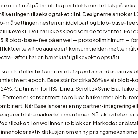
e og et mål på tre blobs per blokk med et tak på seks.
ålsettingen til seks og taket til ni. Designerne antok at L2
b-målsettingen nesten umiddelbart og blob-base-fee vil
iell likevekt. Det har ikke skjedd som de forventet. For 
5 lå blob-base-fee på en wei — protokollminimum — ford
 fluktuerte vilt og aggregert konsum sjelden møtte måls
ctra-løftet har en bærekraftig likevekt oppstått.
som forteller historien er et stappet areal-diagram av
samlet hvert epoch. Base står for cirka 38% av alt blob-
 24%; Optimism for 11%; Linea, Scroll, zkSync Era, Taiko 
. Formen er konsentrert: to rollups bruker mer blob-ro
ombinert. Når Base lanserer en ny partner-integrering el
eagerer blob-markedet innen timer. Når aktiviteten er sti
e tilbake til en wei innen to blokker. Markedet er bista
inneholder aktiv diskusjon om en ny prisingsmekanisme