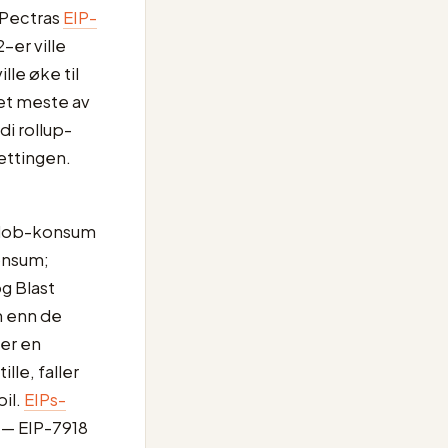
 Pectras
EIP-
-er ville
le øke til
det meste av
i rollup-
ettingen.
 blob-konsum
konsum;
og Blast
m enn de
ler en
lle, faller
bil.
EIPs-
 — EIP-7918