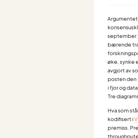
Argumentet 
konsensuskli
september 2
bærende tra
forskningspo
øke, synke e
avgjort av s
posten den m
i fjor og da
Tre diagramm
Hva som står
kodifisert i
V
premiss. Pre
throughputen