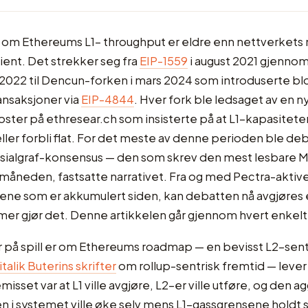
om Ethereums L1- throughput er eldre enn nettverket
ent. Det strekker seg fra
EIP-1559
i august 2021 gjennom
022 til Dencun-forken i mars 2024 som introduserte bl
nsaksjoner via
EIP-4844
. Hver fork ble ledsaget av en 
ster på ethresear.ch som insisterte på at L1-kapasitet
ller forbli flat. For det meste av denne perioden ble de
osialgraf-konsensus — den som skrev den mest lesbare M
åneden, fastsatte narrativet. Fra og med Pectra-aktive
taene som er akkumulert siden, kan debatten nå avgjøres 
er gjør det. Denne artikkelen går gjennom hvert enkelt
 på spill er om Ethereums roadmap — en bevisst L2-sent
italik Buterins skrifter
om rollup-sentrisk fremtid — lever 
misset var at L1 ville avgjøre, L2-er ville utføre, og den 
 i systemet ville øke selv mens L1-gassgrensene holdt 