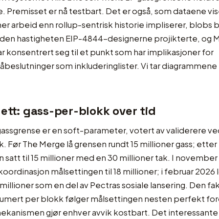
. Premisset er nå testbart. Det er også, som dataene vise
 mer arbeid enn rollup-sentrisk historie impliserer, blobs b
 den hastigheten EIP-4844-designerne projikterte, og
 konsentrert seg til et punkt som har implikasjoner for
åbeslutninger som inkluderinglister. Vi tar diagrammene 
ett: gass-per-blokk over tid
assgrense er en soft-parameter, votert av validerere v
k. Før The Merge lå grensen rundt 15 millioner gass; etter
 satt til 15 millioner med en 30 millioner tak. I november
koordinasjon målsettingen til 18 millioner; i februar 2026 
5 millioner som en del av Pectras sosiale lansering. Den fa
umert per blokk følger målsettingen nesten perfekt for
anismen gjør enhver avvik kostbart. Det interessante t