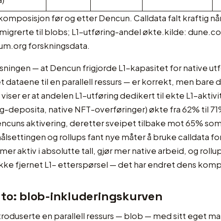
omposisjon før og etter Dencun. Calldata falt kraftig nå
 migrerte til blobs; L1-utføring-andel økte.kilde: dune.
um.org forskningsdata.
sningen — at Dencun frigjorde L1-kapasitet for native utf
et dataene til en parallell ressurs — er korrekt, men bare 
iser er at andelen L1-utføring dedikert til ekte L1-aktivi
g-deposita, native NFT-overføringer) økte fra 62% til 71
encuns aktivering, deretter sveipet tilbake mot 65% so
ålsettingen og rollups fant nye måter å bruke calldata f
mer aktiv i absolutte tall, gjør mer native arbeid, og roll
 ikke fjernet L1- etterspørsel — det har endret dens komp
to: blob-inkluderingskurven
roduserte en parallell ressurs — blob — med sitt eget ma