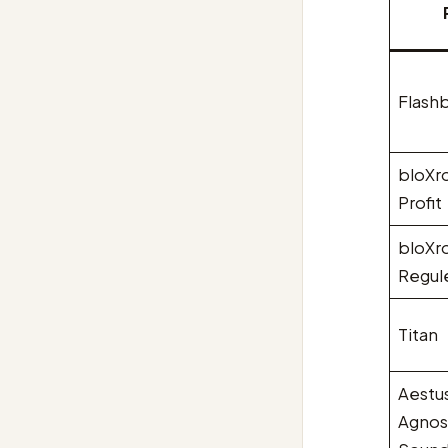
Flash
bloXr
Profit
bloXr
Regul
Titan
Aestus
Agnost