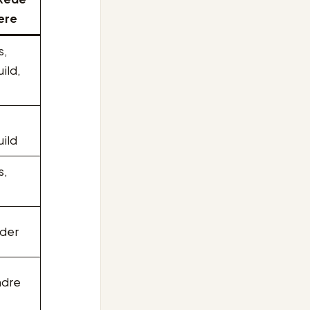
ere
s,
ild,
ild
s,
lder
ndre