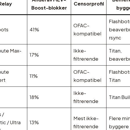
Relay
Censorprofil
Boost-blokker
bygg
Flashbot
OFAC-
bots
41%
beaverbu
kompatibel
rsync
oute Max-
Ikke-
Titan,
17%
filtrerende
beaverbu
oute
OFAC-
Flashbot
11%
ert
kompatibel
Titan
Ikke-
18%
Titan Bui
filtrerende
 /
Mest ikke-
Flere mi
ic / Ultra
13%
filtrerende
byggere