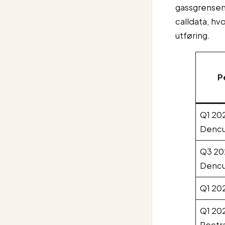
gassgrensen,
calldata, hv
utføring.
P
Q1 202
Dencu
Q3 20
Dencu
Q1 20
Q1 202
Pectr