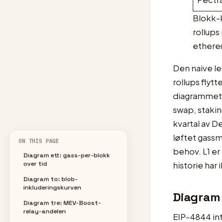
Blokk-k
rollups
ethere
Den naive le
rollups flytt
diagrammet v
swap, stakin
kvartal av D
løftet gassm
ON THIS PAGE
behov. L1 er 
Diagram ett: gass-per-blokk
over tid
historie har
Diagram to: blob-
inkluderingskurven
Diagram 
Diagram tre: MEV-Boost-
relay-andelen
EIP-4844 int