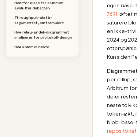
Hvorfor disse tre sammen
egen base-fe
avslutter debatten
7691
løftet m
Throughput-platå-
saturere blo
argumentet, omformulert
en ikke-triv
Hva relay-andel-diagrammet
impliserer for protokoll-design
2024 og 202
Hva kommer neste
etterspørsel
Kun siden Pe
Diagrammet 
per rollup, 
Arbitrum for
deler resten
neste tolv k
token-økt, r
blob-base-fe
repositoriet