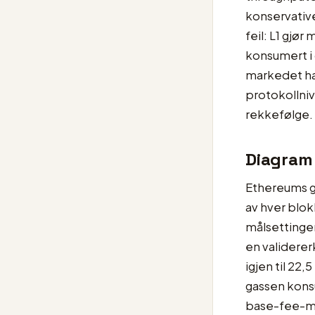
konservative
feil: L1 gjør
konsumert i
markedet har
protokollniv
rekkefølge.
Diagram 
Ethereums g
av hver blok
målsettingen
en validerer
igjen til 22,
gassen kons
base-fee-mek