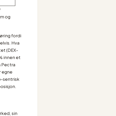
r
com og
øring fordi
delvis. Hva
tet (DEX-
% innen et
m Pectra
or egne
up-sentrisk
osisjon.
rked, sin