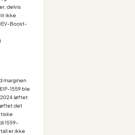
r, delvis
lir ikke
 MEV-Boost-
i
ed marginen
 EIP-1559 ble
 2024 løftet
løftet det
ktiske
di 1559-
all er ikke