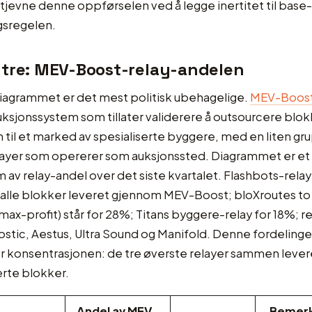
utjevne denne oppførselen ved å legge inertitet til base
sregelen.
 tre: MEV-Boost-relay-andelen
diagrammet er det mest politisk ubehagelige.
MEV-Boos
ksjonssystem som tillater validerere å outsourcere blok
 til et marked av spesialiserte byggere, med en liten gr
 relayer som opererer som auksjonssted. Diagrammet er et
m av relay-andel over det siste kvartalet. Flashbots-relay
 alle blokker leveret gjennom MEV-Boost; bloXroutes to 
 max-profit) står for 28%; Titans byggere-relay for 18%; r
stic, Aestus, Ultra Sound og Manifold. Denne fordeling
r konsentrasjonen: de tre øverste relayer sammen lever
erte blokker.
Andel av MEV-
Bemer