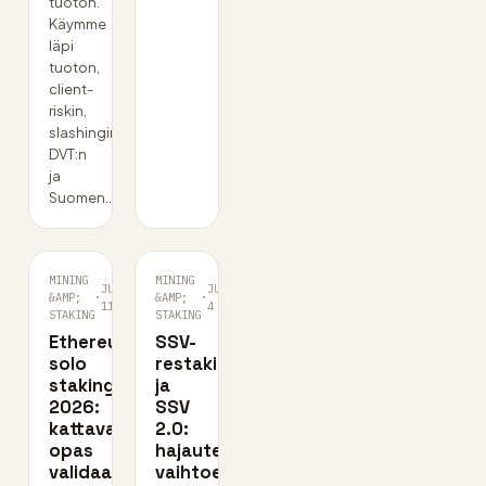
tuoton.
Käymme
läpi
tuoton,
client-
riskin,
slashingin,
DVT:n
ja
Suomen…
MINING
MINING
JUL
JUL
&AMP;
·
&AMP;
·
11
4
STAKING
STAKING
Ethereumin
SSV-
solo
restaking
staking
ja
2026:
SSV
kattava
2.0:
opas
hajautettu
validaattorin
vaihtoehto