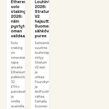
Ethereumin
Louhintapoolit
solo
2026:
staking
Stratum
2026:
V2
näin
hajauttaa,
pystytät
Suomen
oman
sähkövero
validaattorin
puree
Solo
Seitsemän
staking
suurinta
on
louhintapoolia
omavaraisin
siirtyy
tapa
Stratum
ansaita
V2:een
Ethereum-
ja
palkkioita
uhkaa
32
Foundryn
ETH:n
ja
panoksella
AntPoolin
ja
valtaa.
omilla
Samalla
avaimilla.
Suomen