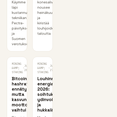
Käymme
konesalivero
läpi
nousee
kustannukset,
heinäkuussa
tekniikan,
ja
Pectra-
kiristää
päivityksen
louhijoiden
ja
taloutta.
Suomen
verotuksen.
MINING
MINING
JUN
JUN
&AMP;
·
&AMP;
·
28
27
STAKING
STAKING
Bitcoinin
Louhinnan
hashrate
energiamix
ennätyksessä,
2026:
mutta
soihtukaasu,
kasvun
ydinvoima
moottori
ja
vaihtui
hukkalämpö