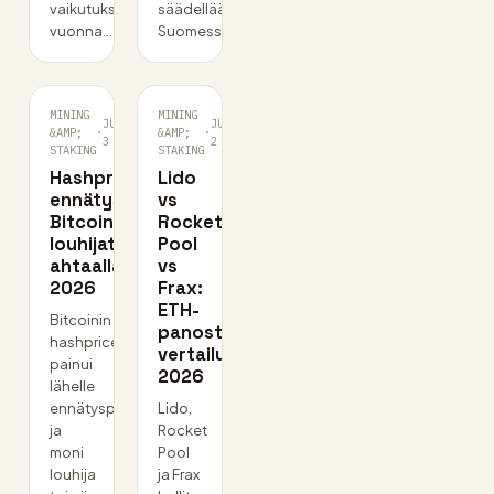
vaikutukset
säädellään
vuonna…
Suomessa?
MINING
MINING
JUL
JUL
&AMP;
·
&AMP;
·
3
2
STAKING
STAKING
Hashprice
Lido
ennätysalhaalla:
vs
Bitcoin-
Rocket
louhijat
Pool
ahtaalla
vs
2026
Frax:
ETH-
Bitcoinin
panostuksen
hashprice
vertailu
painui
2026
lähelle
ennätyspohjaa,
Lido,
ja
Rocket
moni
Pool
louhija
ja Frax