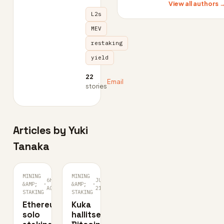
View all authors 
L2s
MEV
restaking
yield
22
Email
stories
Articles by Yuki
Tanaka
MINING
MINING
6H
JUL
&AMP;
·
&AMP;
·
AGO
21
STAKING
STAKING
Ethereumin
Kuka
solo
hallitsee