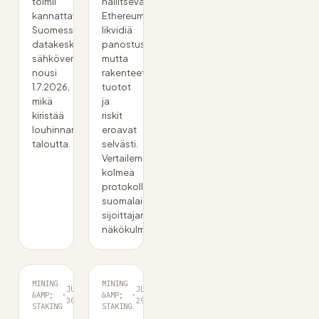
toimii
hallitsevat
kannattavuusrajalla.
Ethereumin
Suomessa
likvidiä
datakeskusten
panostusta,
sähkövero
mutta
nousi
rakenteet,
1.7.2026,
tuotot
mikä
ja
kiristää
riskit
louhinnan
eroavat
taloutta.
selvästi.
Vertailemme
kolmea
protokollaa
suomalaisen
sijoittajan
näkökulmasta.
MINING
MINING
JUN
JUN
&AMP;
·
&AMP;
·
30
29
STAKING
STAKING