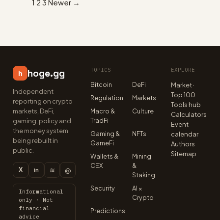
1
2
3
Newer →
TOPICS
EXPLORE
hoge.gg
h
Bitcoin
DeFi
Market ·
Independent
Top 100
Regulation
Markets
reporting on crypto
Tools hub
markets, DeFi,
Macro &
Culture
Calculators
TradFi
gaming, policy and
Event
the money system
Gaming &
NFTs
calendar
being rebuilt in
GameFi
Authors
public.
Sitemap
Wallets &
Mining
CEX
&
X
≋
@
in
Staking
Security
AI ×
Informational
Crypto
only · Not
financial
Predictions
advice