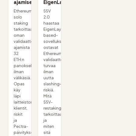
ajamiseen
EigenLayerille
Ethereumin
SSV
solo
2.0
staking
haastaa
tarkoittaa
EigenLayerin:
oman
based-
validaattorin
sovellukset
ajamista
ostavat
32
Ethereumin
ETH:n
validaattorijoukon
panoksella
turvaa
ilman
ilman
välikäsiä.
uutta
Opas
slashing-
käy
riskiä.
läpi
Mitä
laitteiston,
SSV-
klientit,
restaking
riskit
tarkoittaa
ja
ja
Pectra-
miten
päivityksen
sitä