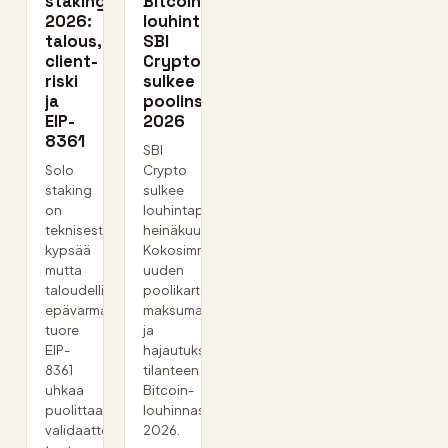
staking
Bitcoinin
2026:
louhintaa?
talous,
SBI
client-
Crypto
riski
sulkee
ja
poolinsa
EIP-
2026
8361
SBI
Solo
Crypto
staking
sulkee
on
louhintapoolinsa
teknisesti
heinäkuussa.
kypsää
Kokosimme
mutta
uuden
taloudellisesti
poolikartan,
epävarmaa:
maksumallit
tuore
ja
EIP-
hajautuksen
8361
tilanteen
uhkaa
Bitcoin-
puolittaa
louhinnassa
validaattorin
2026.