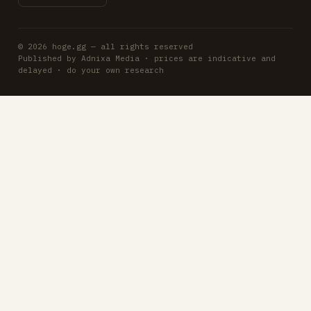
© 2026 hoge.gg — all rights reserved
Published by Adnixa Media · prices are indicative and
delayed · do your own research