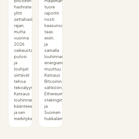
Bitcoinin
Maailmanpankin
hashrate
tuore
ylitti
raportti
zettahashin
nosti
rajan,
kaasunsoihdutuksen
mutta
taas
vuonna
esiin,
2026
ja
vaikeustaso
samalla
putosi
louhinnan
ja
energiamix
louhijat
muuttuu.
siirtävät
Katsaus
tehoa
Bitcoinin
tekoälyyn.
sähköön,
Katsaus
Ethereumin
louhinnan
stakingiin
käänteeseen
ja
ja sen
Suomen
merkitykseen.
hukkalämpöön.