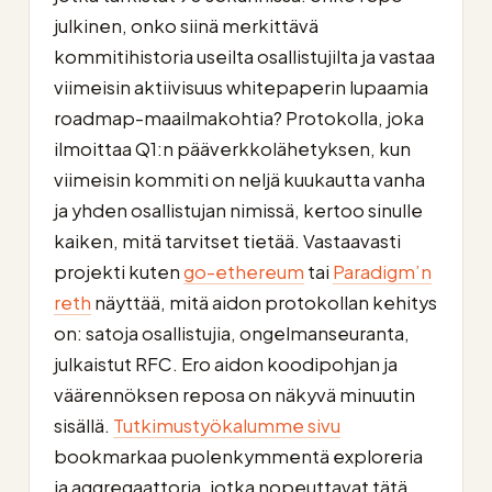
julkinen, onko siinä merkittävä
kommitihistoria useilta osallistujilta ja vastaa
viimeisin aktiivisuus whitepaperin lupaamia
roadmap-maailmakohtia? Protokolla, joka
ilmoittaa Q1:n pääverkkolähetyksen, kun
viimeisin kommiti on neljä kuukautta vanha
ja yhden osallistujan nimissä, kertoo sinulle
kaiken, mitä tarvitset tietää. Vastaavasti
projekti kuten
go-ethereum
tai
Paradigm’n
reth
näyttää, mitä aidon protokollan kehitys
on: satoja osallistujia, ongelmanseuranta,
julkaistut RFC. Ero aidon koodipohjan ja
väärennöksen reposa on näkyvä minuutin
sisällä.
Tutkimustyökalumme sivu
bookmarkaa puolenkymmentä exploreria
ja aggregaattoria, jotka nopeuttavat tätä