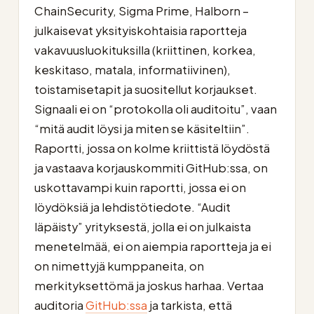
ChainSecurity, Sigma Prime, Halborn –
julkaisevat yksityiskohtaisia raportteja
vakavuusluokituksilla (kriittinen, korkea,
keskitaso, matala, informatiivinen),
toistamisetapit ja suositellut korjaukset.
Signaali ei on “protokolla oli auditoitu”, vaan
“mitä audit löysi ja miten se käsiteltiin”.
Raportti, jossa on kolme kriittistä löydöstä
ja vastaava korjauskommiti GitHub:ssa, on
uskottavampi kuin raportti, jossa ei on
löydöksiä ja lehdistötiedote. “Audit
läpäisty” yrityksestä, jolla ei on julkaista
menetelmää, ei on aiempia raportteja ja ei
on nimettyjä kumppaneita, on
merkityksettömä ja joskus harhaa. Vertaa
auditoria
GitHub:ssa
ja tarkista, että