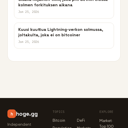
kolmen forkituksen aikana
Jun 25, 2026
Kuusi kuuttua Lightning-verkon solmussa,
joltakulta, joka ei on bitcoiner
Jun 25, 2026
TOPICS
EXPLORE
hoge.gg
h
Bitcoin
DeFi
Market ·
Independent
Top 100