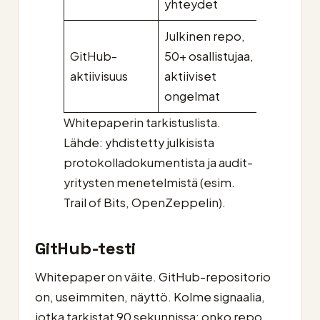
yhteydet
Julkinen repo,
GitHub-
50+ osallistujaa,
Salattu
aktiivisuus
aktiiviset
julkai
ongelmat
Whitepaperin tarkistuslista.
Lähde: yhdistetty julkisista
protokolladokumentista ja audit-
yritysten menetelmistä (esim.
Trail of Bits, OpenZeppelin).
GitHub-testi
Whitepaper on väite. GitHub-repositorio
on, useimmiten, näyttö. Kolme signaalia,
jotka tarkistat 90 sekunnissa: onko repo