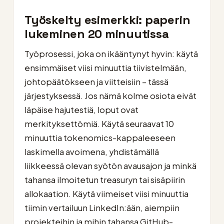
Työskelty esimerkki: paperin
lukeminen 20 minuutissa
Työprosessi, joka on ikääntynyt hyvin: käytä
ensimmäiset viisi minuuttia tiivistelmään,
johtopäätökseen ja viitteisiin – tässä
järjestyksessä. Jos nämä kolme osiota eivät
läpäise hajutestiä, loput ovat
merkityksettömiä. Käytä seuraavat 10
minuuttia tokenomics-kappaleeseen
laskimella avoimena, yhdistämällä
liikkeessä olevan syötön avausajon ja minkä
tahansa ilmoitetun treasuryn tai sisäpiirin
allokaation. Käytä viimeiset viisi minuuttia
tiimin vertailuun LinkedIn:ään, aiempiin
projekteihin ja mihin tahansa GitHub-