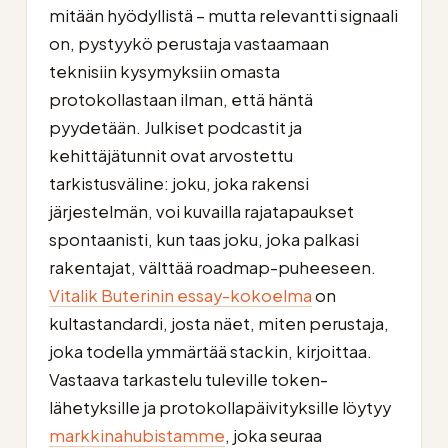
mitään hyödyllistä – mutta relevantti signaali
on, pystyykö perustaja vastaamaan
teknisiin kysymyksiin omasta
protokollastaan ilman, että häntä
pyydetään. Julkiset podcastit ja
kehittäjätunnit ovat arvostettu
tarkistusväline: joku, joka rakensi
järjestelmän, voi kuvailla rajatapaukset
spontaanisti, kun taas joku, joka palkasi
rakentajat, välttää roadmap-puheeseen.
Vitalik Buterinin essay-kokoelma
on
kultastandardi, josta näet, miten perustaja,
joka todella ymmärtää stackin, kirjoittaa.
Vastaava tarkastelu tuleville token-
lähetyksille ja protokollapäivityksille löytyy
markkinahubistamme
, joka seuraa