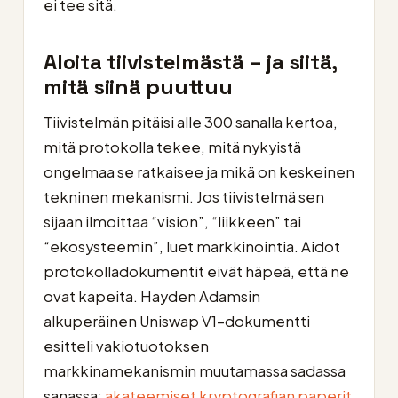
ei tee sitä.
Aloita tiivistelmästä – ja siitä,
mitä siinä puuttuu
Tiivistelmän pitäisi alle 300 sanalla kertoa,
mitä protokolla tekee, mitä nykyistä
ongelmaa se ratkaisee ja mikä on keskeinen
tekninen mekanismi. Jos tiivistelmä sen
sijaan ilmoittaa “vision”, “liikkeen” tai
“ekosysteemin”, luet markkinointia. Aidot
protokolladokumentit eivät häpeä, että ne
ovat kapeita. Hayden Adamsin
alkuperäinen Uniswap V1-dokumentti
esitteli vakiotuotoksen
markkinamekanismin muutamassa sadassa
sanassa;
akateemiset kryptografian paperit