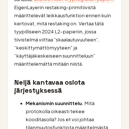
EigenLayerin restaking-primitiivistä
määrittelevät leikkausfunktion ennen kuin
kertovat, mitä restaking on. Vertaa tätä
tyypilliseen 2024 L2-paperiin, jossa
tiivistelmä viittaa “skaalautuvuuteen”,
“keskittymättömyyteen” ja
“käyttäjäkeskeiseen suunnitteluun”
määrittelemättä mitään niistä.
Neljä kantavaa osiota
järjestyksessä
Mekanismin suunnittelu.
Mitä
protokolla oikeasti tekee
kooditasolla? Jos et voi johtaa
tilanmuutosfunktiota määritelmästä,