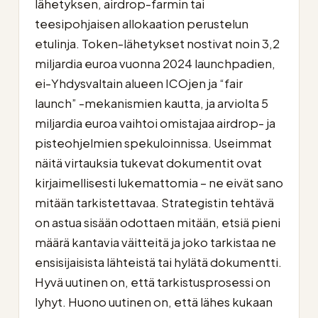
lähetyksen, airdrop-farmin tai
teesipohjaisen allokaation perustelun
etulinja. Token-lähetykset nostivat noin 3,2
miljardia euroa vuonna 2024 launchpadien,
ei-Yhdysvaltain alueen ICOjen ja “fair
launch” -mekanismien kautta, ja arviolta 5
miljardia euroa vaihtoi omistajaa airdrop- ja
pisteohjelmien spekuloinnissa. Useimmat
näitä virtauksia tukevat dokumentit ovat
kirjaimellisesti lukemattomia – ne eivät sano
mitään tarkistettavaa. Strategistin tehtävä
on astua sisään odottaen mitään, etsiä pieni
määrä kantavia väitteitä ja joko tarkistaa ne
ensisijaisista lähteistä tai hylätä dokumentti.
Hyvä uutinen on, että tarkistusprosessi on
lyhyt. Huono uutinen on, että lähes kukaan