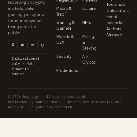
Regulation
Markets
reporting on crypto
Tools hub
markets, DeFi,
Macro &
Culture
Calculators
TradFi
gaming, policy and
Event
the money system
Gaming &
NFTs
calendar
being rebuilt in
GameFi
Authors
public.
Sitemap
Wallets &
Mining
CEX
&
X
≋
@
in
Staking
Security
AI ×
Informational
Crypto
only · Not
financial
Predictions
advice
© 2026 hoge.gg — all rights reserved
Published by Adnixa Media · prices are indicative and
delayed · do your own research