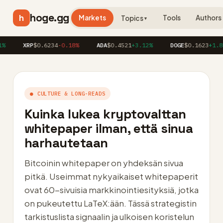
hoge.gg
h
Markets
Tools
Authors
Topics
▼
XRP
$0.6234
-0.18%
ADA
$0.4521
+3.12%
DOGE
$0.1623
+1.86%
● CULTURE & LONG-READS
Kuinka lukea kryptovalttan
whitepaper ilman, että sinua
harhautetaan
Bitcoinin whitepaper on yhdeksän sivua
pitkä. Useimmat nykyaikaiset whitepaperit
ovat 60-sivuisia markkinointiesityksiä, jotka
on pukeutettu LaTeX:ään. Tässä strategistin
tarkistuslista signaalin ja ulkoisen koristelun