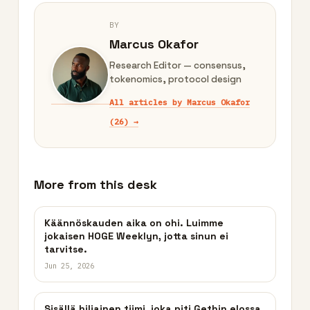
BY
Marcus Okafor
Research Editor — consensus,
tokenomics, protocol design
All articles by Marcus Okafor
(26) →
More from this desk
Käännöskauden aika on ohi. Luimme
jokaisen HOGE Weeklyn, jotta sinun ei
tarvitse.
Jun 25, 2026
Sisällä hiljainen tiimi, joka piti Gethin elossa