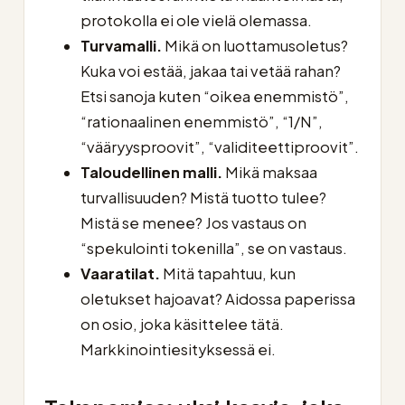
protokolla ei ole vielä olemassa.
Turvamalli.
Mikä on luottamusoletus?
Kuka voi estää, jakaa tai vetää rahan?
Etsi sanoja kuten “oikea enemmistö”,
“rationaalinen enemmistö”, “1/N”,
“vääryysproovit”, “validiteettiproovit”.
Taloudellinen malli.
Mikä maksaa
turvallisuuden? Mistä tuotto tulee?
Mistä se menee? Jos vastaus on
“spekulointi tokenilla”, se on vastaus.
Vaaratilat.
Mitä tapahtuu, kun
oletukset hajoavat? Aidossa paperissa
on osio, joka käsittelee tätä.
Markkinointiesityksessä ei.