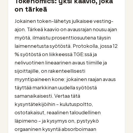
Tokenomics: yksi kaavio, joka
on tärkeä
Jokainen token-lähetys julkaisee vesting-
ajon. Tärkeä kaavio on avausrajan nousu ajan
myötä, ilmaistu prosenttiosuutena täysin
laimennetusta syötöstä. Protokolla, jossa 12
% syötöstä on liikkeessä TGE:ssä ja
nelivuotinen lineaarinen avaus tiimille ja
sijoittajille, on rakenteellisesti
myyntipaineen kone: jokainen raajan avaus
täyttää markkinan uudella syötöstä
samanaikaisesti. Vertaa tätä
kysyntätekijöihin – kulutuspoltto,
ostotakaisut, reaalinen taloudellinen
läpimeno – ja kysymys on, pystyykö
orgaaninen kysyntä absorboimaan