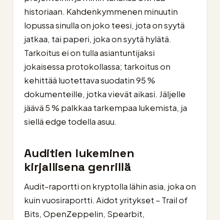
historiaan. Kahdenkymmenen minuutin
lopussa sinulla on joko teesi, jota on syytä
jatkaa, tai paperi, joka on syytä hylätä.
Tarkoitus ei on tulla asiantuntijaksi
jokaisessa protokollassa; tarkoitus on
kehittää luotettava suodatin 95 %
dokumenteille, jotka vievät aikasi. Jäljelle
jäävä 5 % palkkaa tarkempaa lukemista, ja
siellä edge todella asuu.
Auditien lukeminen
kirjallisena genrillä
Audit-raportti on kryptolla lähin asia, joka on
kuin vuosiraportti. Aidot yritykset – Trail of
Bits, OpenZeppelin, Spearbit,