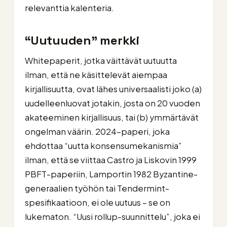
relevanttia kalenteria.
“Uutuuden” merkki
Whitepaperit, jotka väittävät uutuutta
ilman, että ne käsittelevät aiempaa
kirjallisuutta, ovat lähes universaalisti joko (a)
uudelleenluovat jotakin, josta on 20 vuoden
akateeminen kirjallisuus, tai (b) ymmärtävät
ongelman väärin. 2024-paperi, joka
ehdottaa “uutta konsensumekanismia”
ilman, että se viittaa Castro ja Liskovin 1999
PBFT-paperiin, Lamportin 1982 Byzantine-
generaalien työhön tai Tendermint-
spesifikaatioon, ei ole uutuus – se on
lukematon. “Uusi rollup-suunnittelu”, joka ei