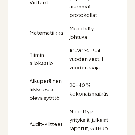
Viitteet
blogip
aiemmat
“Nakam
protokollat
Määritelty,
Decora
Matematiikka
johtuva
ei spes
10–20 %, 3–4
Tiimin
30+ %,
vuoden vest, 1
allokaatio
raaja, 
vuoden raaja
Alkuperäinen
20–40 %
Alle 1
liikkeessä
kokonaismäärästä
laimen
oleva syöttö
Nimettyjä
yrityksiä, julkaistut
“Audit
Audit-viitteet
raportit, GitHub-
nimett