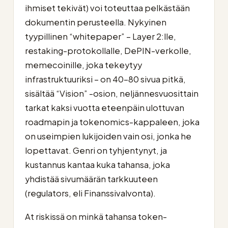
ihmiset tekivät) voi toteuttaa pelkästään
dokumentin perusteella. Nykyinen
tyypillinen “whitepaper” – Layer 2:lle,
restaking-protokollalle, DePIN-verkolle,
memecoinille, joka tekeytyy
infrastruktuuriksi – on 40–80 sivua pitkä,
sisältää “Vision” -osion, neljännesvuosittain
tarkat kaksi vuotta eteenpäin ulottuvan
roadmapin ja tokenomics-kappaleen, joka
on useimpien lukijoiden vain osi, jonka he
lopettavat. Genri on tyhjentynyt, ja
kustannus kantaa kuka tahansa, joka
yhdistää sivumäärän tarkkuuteen
(regulators, eli Finanssivalvonta).
At riskissä on minkä tahansa token-