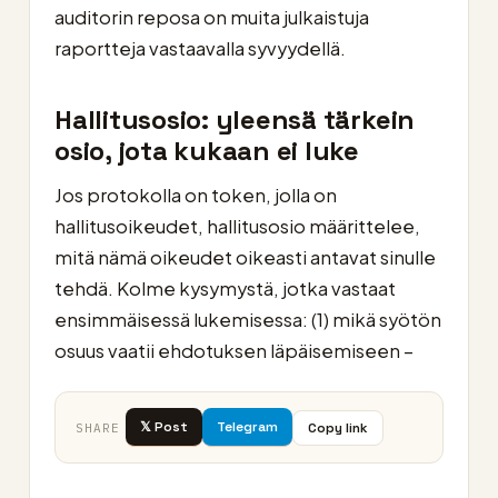
auditorin reposa on muita julkaistuja
raportteja vastaavalla syvyydellä.
Hallitusosio: yleensä tärkein
osio, jota kukaan ei luke
Jos protokolla on token, jolla on
hallitusoikeudet, hallitusosio määrittelee,
mitä nämä oikeudet oikeasti antavat sinulle
tehdä. Kolme kysymystä, jotka vastaat
ensimmäisessä lukemisessa: (1) mikä syötön
osuus vaatii ehdotuksen läpäisemiseen –
𝕏 Post
Telegram
Copy link
SHARE