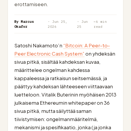
erottamiseen.
By Marcus
· Jun 25,
· Jun
~6 min
Okafor
2026
25
read
Satoshi Nakamoto’n
“Bitcoin: A Peer-to-
Peer Electronic Cash System”
on yhdeksän
sivua pitkä, sisältää kahdeksan kuvaa,
määrittelee ongelman kahdessa
kappaleessa ja ratkaisun seitsemässä, ja
päättyy kahdeksan lähteeseen viittaavaan
luetteloon. Vitalik Buterinin myöhäisen 2013
julkaisema Ethereumin whitepaper on 36
sivua pitkä, mutta säilyttää saman
tiivistymisen: ongelmanmääritelmä,
mekanismi ja spesifikaatio, jonka (ja jonka