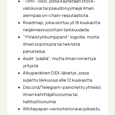
“Tiimi”-osio, jossa käytetään stock-
valokuvia tai pseudonyymejä ilman
aiempaa on-chain-reputaatiota.
Roadmap, joka ulottuu yli 18 kuukautta
neljännesvuosittain tarkkuudella.
“Yhteistyökumppanit” logoilla, mutta
ilman sopimusta tai teknistä
perustelua.
Audit “päällä”, mutta ilman nimettyä
yritystä.
Alkuperäinen DEX-lähetys, jossa
suljettu liikkuvuus alle 12 kuukautta.
Discord/Telegram-painotettu yhteisö
ilman kehittäjäfoorumia tai
hallitusfoorumia.
Whitepaper-versiohistoria ei julkaistu.