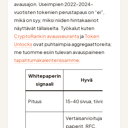
avausajon. Useimpien 2022–2024-
vuotisten tokenien perustapaus on “ei”,
mikä on syy, miksi niiden hintakaaviot
näyttävät tällaiselta. Työkalut kuten
CryptoRankin avausseuranta
ja
Token
Unlocks
ovat puhtaimpia aggregaattoreita;
me tuomme esiin tulevan avauspaineen
tapahtumakalenterissamme
.
Whitepaperin
Hyvä
Hu
signaali
60+ si
Pituus
15–40 sivua, tiivis
markki
Vertaisarvioituja
Itsevii
paperit, RFC,