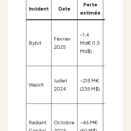
Perte
Schéma
Incident
Date
estimée
multisig
~1,4
Safe, seuil
Février
Bybit
Md€ (1,5
de 3
2025
Md$)
signataires
Safe 4 sur
Juillet
~215 M€
WazirX
6 (garde
2024
(235 M$)
partagée)
Radiant
Octobre
~46 M€
Safe 3 sur
Capital
2024
(50 M$)
11