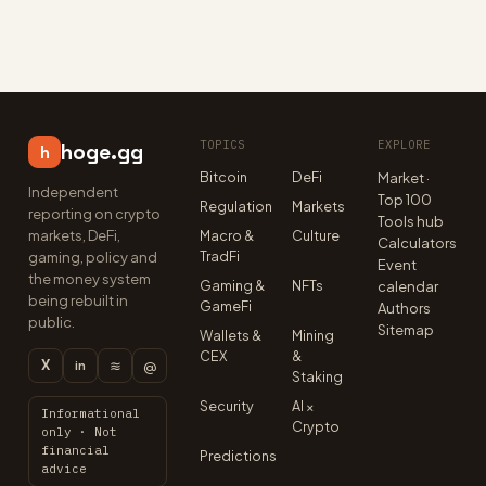
TOPICS
EXPLORE
hoge.gg
h
Bitcoin
DeFi
Market ·
Independent
Top 100
Regulation
Markets
reporting on crypto
Tools hub
markets, DeFi,
Macro &
Culture
Calculators
TradFi
gaming, policy and
Event
the money system
Gaming &
NFTs
calendar
being rebuilt in
GameFi
Authors
public.
Sitemap
Wallets &
Mining
CEX
&
X
≋
@
in
Staking
Security
AI ×
Informational
Crypto
only · Not
financial
Predictions
advice