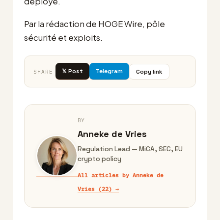
déployé.
Par la rédaction de HOGE Wire, pôle
sécurité et exploits.
𝕏 Post
Telegram
Copy link
SHARE
BY
Anneke de Vries
Regulation Lead — MiCA, SEC, EU
crypto policy
All articles by Anneke de
Vries (22) →