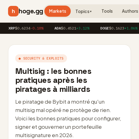
hoge.gg
h
Markets
Tools
Authors
Topics
▼
RP
$0.6234
-0.18%
ADA
$0.4521
+3.12%
DOGE
$0.1623
+1.86%
A
● SECURITY & EXPLOITS
Multisig : les bonnes
pratiques après les
piratages à milliards
Le piratage de Bybit a montré qu'un
multisig mal opéré ne protège de rien.
Voici les bonnes pratiques pour configurer,
signer et gouverner un portefeuille
multisignature en 2026.