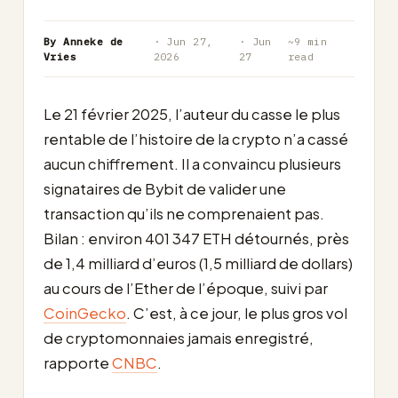
By Anneke de
· Jun 27,
· Jun
~9 min
Vries
2026
27
read
Le 21 février 2025, l’auteur du casse le plus
rentable de l’histoire de la crypto n’a cassé
aucun chiffrement. Il a convaincu plusieurs
signataires de Bybit de valider une
transaction qu’ils ne comprenaient pas.
Bilan : environ 401 347 ETH détournés, près
de 1,4 milliard d’euros (1,5 milliard de dollars)
au cours de l’Ether de l’époque, suivi par
CoinGecko
. C’est, à ce jour, le plus gros vol
de cryptomonnaies jamais enregistré,
rapporte
CNBC
.