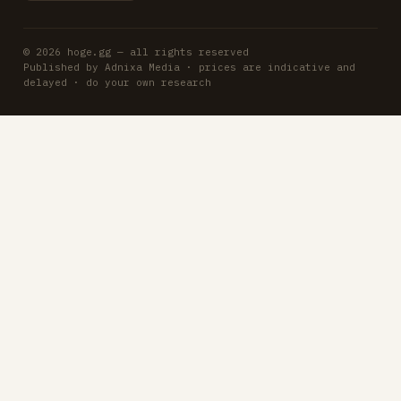
© 2026 hoge.gg — all rights reserved
Published by Adnixa Media · prices are indicative and
delayed · do your own research