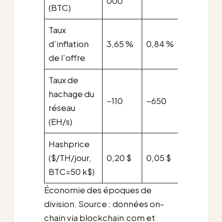
000
(BTC)
Taux
d’inflation
3,65 %
0,84 %
0,42 %
de l’offre
Taux de
~900-1
hachage du
~110
~650
200
réseau
(proj.)
(EH/s)
Hashprice
0,025-
($/TH/jour,
0,20 $
0,05 $
0,03 $
BTC=50 k$)
Économie des époques de
division. Source : données on-
chain via blockchain.com et