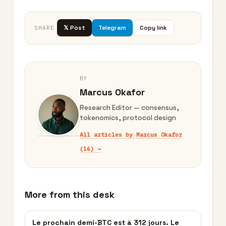
𝕏 Post
Telegram
Copy link
SHARE
BY
Marcus Okafor
Research Editor — consensus,
tokenomics, protocol design
All articles by Marcus Okafor
(16) →
More from this desk
Le prochain demi-BTC est à 312 jours. Le