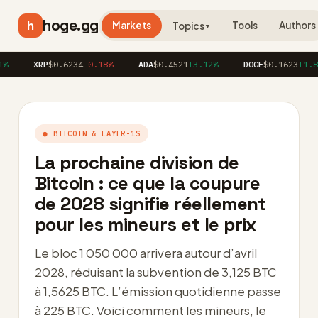
hoge.gg
h
Markets
Tools
Authors
Topics
▼
XRP
$0.6234
-0.18%
ADA
$0.4521
+3.12%
DOGE
$0.1623
+1.86%
● BITCOIN & LAYER-1S
La prochaine division de
Bitcoin : ce que la coupure
de 2028 signifie réellement
pour les mineurs et le prix
Le bloc 1 050 000 arrivera autour d’avril
2028, réduisant la subvention de 3,125 BTC
à 1,5625 BTC. L’émission quotidienne passe
à 225 BTC. Voici comment les mineurs, le