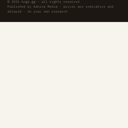
© 2026 hoge.gg — all rights reserved
Published by Adnixa Media · prices are indicative and
delayed · do your own research