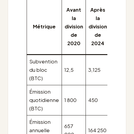
Après
Avant
Après
la
la
la
division
Métrique
division
division
de
de
de
2028
2020
2024
(est.)
Subvention
du bloc
12,5
3,125
1,5625
(BTC)
Émission
quotidienne
1 800
450
225
(BTC)
Émission
657
annuelle
164 250
82 125