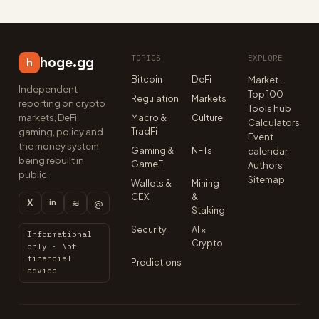
TOPICS
EXPLORE
hoge.gg
h
Bitcoin
DeFi
Market ·
Independent
Top 100
Regulation
Markets
reporting on crypto
Tools hub
markets, DeFi,
Macro &
Culture
Calculators
TradFi
gaming, policy and
Event
the money system
Gaming &
NFTs
calendar
being rebuilt in
GameFi
Authors
public.
Sitemap
Wallets &
Mining
CEX
&
X
≋
@
in
Staking
Security
AI ×
Informational
Crypto
only · Not
financial
Predictions
advice