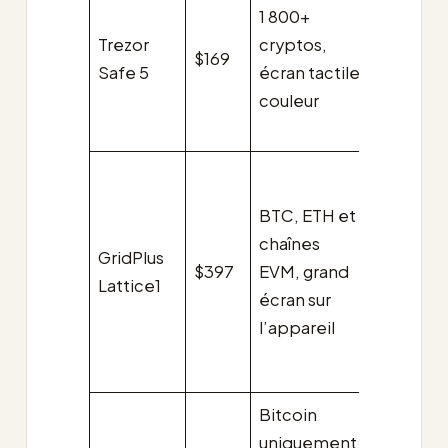
1 800+
qui
Trezor
cryptos,
valorise
$169
Safe 5
écran tactile
un firm
couleur
open-
source
Utilisate
avancés
BTC, ETH et
avec de
chaînes
GridPlus
grands
$397
EVM, grand
Lattice1
soldes,
écran sur
workflo
l’appareil
lourds e
DeFi
Bitcoin
Détente
uniquement,
Bitcoin