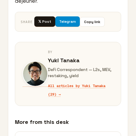
déjeuner.
𝕏 Post
Telegram
Copy link
SHARE
BY
Yuki Tanaka
DeFi Correspondent — L2s, MEV,
restaking, yield
All articles by Yuki Tanaka
(29) →
More from this desk