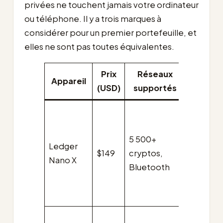
privées ne touchent jamais votre ordinateur
ou téléphone. Il y a trois marques à
considérer pour un premier portefeuille, et
elles ne sont pas toutes équivalentes.
Prix
Réseaux
Meille
Appareil
(USD)
supportés
pou
Détente
multi-ac
5 500+
qui veul
Ledger
$149
cryptos,
une
Nano X
Bluetooth
applica
compag
mobile
Détente