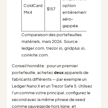
ColdCard
option
unique
$157
Mk4
entièrement
privilég
aéro-
la sécur
gappée
maxima
Comparaison des portefeuilles
matériels, mars 2026. Source :
ledger.com, trezor.io, gridplus.io,
coinkite.com.
Conseil honnête : pour un premier
portefeuille, achetez
deux
appareils de
fabricants différents — par exemple un
Ledger Nano X et un Trezor Safe 5. Utilisez
l’un comme votre principal, configurez le
second avec la même phrase de seed
comme sauvegarde hors ligne, et