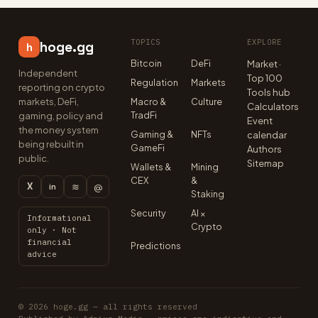
TOPICS
EXPLORE
hoge.gg
h
Bitcoin
DeFi
Market ·
Independent
Top 100
Regulation
Markets
reporting on crypto
Tools hub
markets, DeFi,
Macro &
Culture
Calculators
TradFi
gaming, policy and
Event
the money system
Gaming &
NFTs
calendar
being rebuilt in
GameFi
Authors
public.
Sitemap
Wallets &
Mining
CEX
&
X
≋
@
in
Staking
Security
AI ×
Informational
Crypto
only · Not
financial
Predictions
advice
© 2026 hoge.gg — all rights reserved