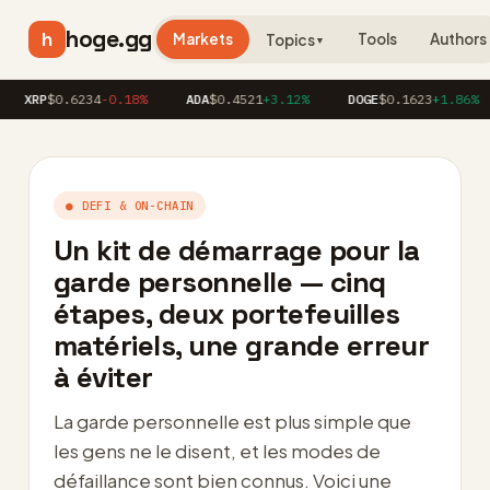
hoge.gg
h
Markets
Tools
Authors
Topics
▼
P
$0.6234
-0.18%
ADA
$0.4521
+3.12%
DOGE
$0.1623
+1.86%
A
● DEFI & ON-CHAIN
Un kit de démarrage pour la
garde personnelle — cinq
étapes, deux portefeuilles
matériels, une grande erreur
à éviter
La garde personnelle est plus simple que
les gens ne le disent, et les modes de
défaillance sont bien connus. Voici une