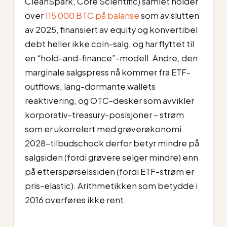
CleanSpark, Core Scientific) samlet holder
over
115 000 BTC på balanse
som av slutten
av 2025, finansiert av equity og konvertibel
debt heller ikke coin-salg, og har flyttet til
en “hold-and-finance”-modell. Andre, den
marginale salgspress nå kommer fra ETF-
outflows, lang-dormante wallets
reaktivering, og OTC-desker som avvikler
korporativ-treasury-posisjoner – strøm
som er ukorrelert med grøverøkonomi.
2028-tilbudschock derfor betyr mindre på
salgsiden (fordi grøvere selger mindre) enn
på etterspørselssiden (fordi ETF-strøm er
pris-elastic). Arithmetikken som betydde i
2016 overføres ikke rent.