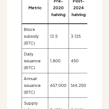
Pre-
Post-
2028
Metric
2020
2024
halving
halving
halving
(est.)
Block
subsidy
12.5
3.125
1.5625
(BTC)
Daily
issuance
1,800
450
225
(BTC)
Annual
issuance
657,000
164,250
82,125
(BTC)
Supply