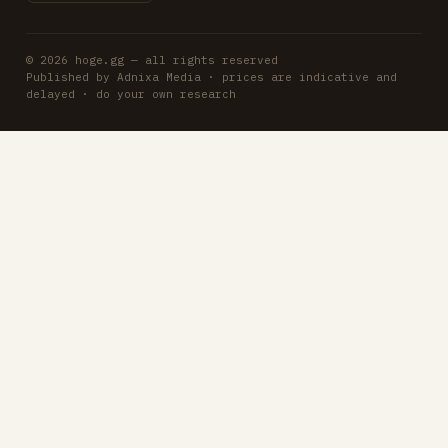
© 2026 hoge.gg — all rights reserved
Published by Adnixa Media · prices are indicative and
delayed · do your own research