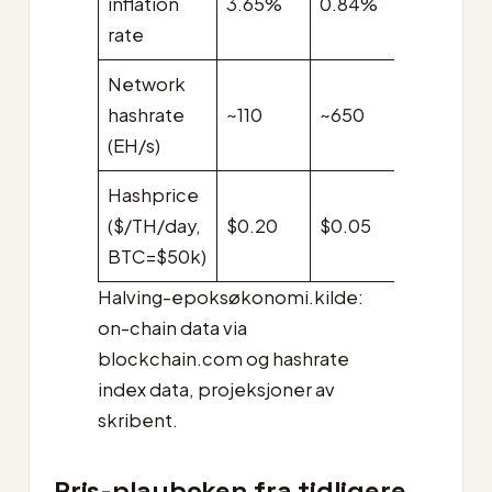
inflation
3.65%
0.84%
0.42%
rate
Network
~900-
hashrate
~110
~650
1,200
(EH/s)
(proj.)
Hashprice
$0.025-
($/TH/day,
$0.20
$0.05
0.03
BTC=$50k)
Halving-epoksøkonomi.kilde:
on-chain data via
blockchain.com og hashrate
index data, projeksjoner av
skribent.
Pris-playboken fra tidligere