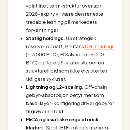
volatilitet term-struktur over april
2028-expiry vil være den reneste
tradable lesning på markedets
forventninger.
Statlig holdings.
US strategisk
reserve-debatt, Bhutans
DHI holdings
(~13 000 BTC), El Salvador (~6 000
BTC) og flere US-stater skaper en
strukturell bid som ikke eksisterte i
tidligere sykluser.
Lightning og L2-scaling.
Off-chain
gebyr-absorpsjon betyr mer som
base-layer-konfigering driver gebyrer
til grøverinntekt.
MiCA og asiatiske regulatorisk
klarhet.
Spot-ETF-rollouts utenom