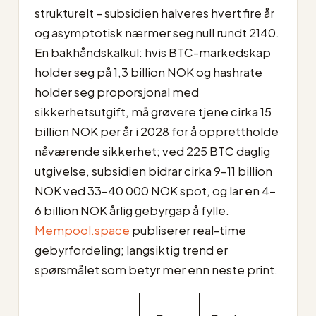
strukturelt – subsidien halveres hvert fire år
og asymptotisk nærmer seg null rundt 2140.
En bakhåndskalkul: hvis BTC-markedskap
holder seg på 1,3 billion NOK og hashrate
holder seg proporsjonal med
sikkerhetsutgift, må grøvere tjene cirka 15
billion NOK per år i 2028 for å opprettholde
nåværende sikkerhet; ved 225 BTC daglig
utgivelse, subsidien bidrar cirka 9–11 billion
NOK ved 33–40 000 NOK spot, og lar en 4–
6 billion NOK årlig gebyrgap å fylle.
Mempool.space
publiserer real-time
gebyrfordeling; langsiktig trend er
spørsmålet som betyr mer enn neste print.
Post-