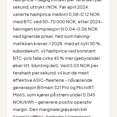
sekund, uttrykt i NOK. Før april 2024
varierte hashprice mellom 0,08–0,12 NOK
med BTC ved 50–70 000 NOK; etter 2024-
halvingen kompresjon til 0,04–0,06 NOK
ved lignende priser, helt som halving-
matikken krever. I 2028, med et nytt 50 %
subsidiekutt, vil hashprice ved konstant
BTC-pris falle cirka 45 % mer (gebyrandel
øker litt, blunting det). Ved 0,03 NOK per
terahash per sekund, vil kun de mest
effektive ASIC-fleetene – nåværende
generasjon Bitmain S21 Pro og MicroBT
M66S, som kjører på strøm under 0,045
NOK/kWh – generere positiv operativ
margin. Den marginale grøveren blir
tvunget offline, hashrate kompresjon,