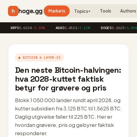
hoge.gg
h
Markets
Tools
Authors
Topics
▼
XRP
$0.6234
-0.18%
ADA
$0.4521
+3.12%
DOGE
$0.1623
+1.86%
● BITCOIN & LAYER-1S
Den neste Bitcoin-halvingen:
hva 2028-kuttet faktisk
betyr for grøvere og pris
Blokk 1 050 000 lander rundt april 2028, og
kutter subsidien fra 3,125 BTC til 1,5625 BTC.
Daglig utgivelse faller til 225 BTC. Her er
hvordan grøvere, pris og gebyrer faktisk
responderer.