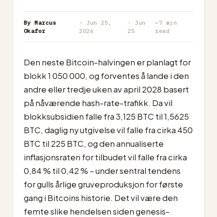
By Marcus
· Jun 25,
· Jun
~7 min
Okafor
2026
25
read
Den neste Bitcoin-halvingen er planlagt for
blokk 1 050 000, og forventes å lande i den
andre eller tredje uken av april 2028 basert
på nåværende hash-rate-trafikk. Da vil
blokksubsidien falle fra 3,125 BTC til 1,5625
BTC, daglig ny utgivelse vil falle fra cirka 450
BTC til 225 BTC, og den annualiserte
inflasjonsraten for tilbudet vil falle fra cirka
0,84 % til 0,42 % – under sentral tendens
for gulls årlige gruveproduksjon for første
gang i Bitcoins historie. Det vil være den
femte slike hendelsen siden genesis-