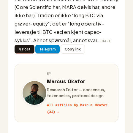
(Core Scientific har, MARA delvis har, andre
ikke har). Traden er ikke “long BTC via
grøver-equity”; det er “long operativ-
leverasje til BTC ved en kjent capex-
syklus”. Annet spørsmål, annet svar.
SHARE
𝕏 Post
Telegram
Copy link
BY
Marcus Okafor
Research Editor — consensus,
tokenomics, protocol design
All articles by Marcus Okafor
(34) →