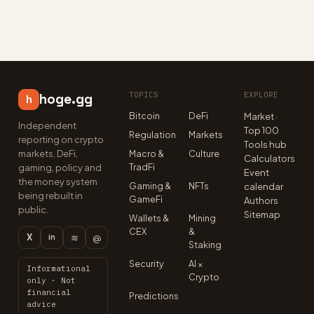
TOPICS
EXPLORE
hoge.gg
h
Bitcoin
DeFi
Market ·
Independent
Top 100
Regulation
Markets
reporting on crypto
Tools hub
markets, DeFi,
Macro &
Culture
Calculators
TradFi
gaming, policy and
Event
the money system
Gaming &
NFTs
calendar
being rebuilt in
GameFi
Authors
public.
Sitemap
Wallets &
Mining
CEX
&
X
≋
@
in
Staking
Security
AI ×
Informational
Crypto
only · Not
financial
Predictions
advice