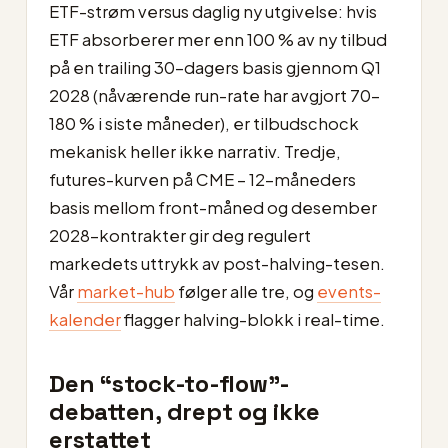
ETF-strøm versus daglig ny utgivelse: hvis
ETF absorberer mer enn 100 % av ny tilbud
på en trailing 30-dagers basis gjennom Q1
2028 (nåværende run-rate har avgjort 70–
180 % i siste måneder), er tilbudschock
mekanisk heller ikke narrativ. Tredje,
futures-kurven på CME – 12-måneders
basis mellom front-måned og desember
2028-kontrakter gir deg regulert
markedets uttrykk av post-halving-tesen.
Vår
market-hub
følger alle tre, og
events-
kalender
flagger halving-blokk i real-time.
Den “stock-to-flow”-
debatten, drept og ikke
erstattet