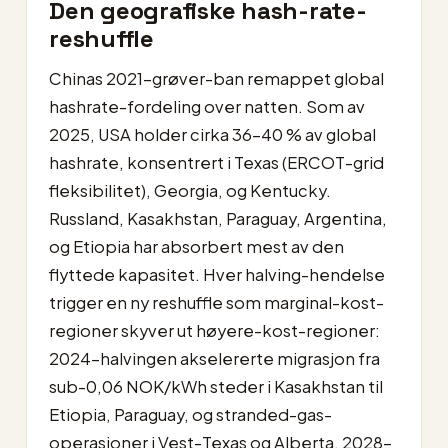
Den geografiske hash-rate-
reshuffle
Chinas 2021-grøver-ban remappet global
hashrate-fordeling over natten. Som av
2025, USA holder cirka 36–40 % av global
hashrate, konsentrert i Texas (ERCOT-grid
fleksibilitet), Georgia, og Kentucky.
Russland, Kasakhstan, Paraguay, Argentina,
og Etiopia har absorbert mest av den
flyttede kapasitet. Hver halving-hendelse
trigger en ny reshuffle som marginal-kost-
regioner skyver ut høyere-kost-regioner:
2024-halvingen akselererte migrasjon fra
sub-0,06 NOK/kWh steder i Kasakhstan til
Etiopia, Paraguay, og stranded-gas-
operasjoner i Vest-Texas og Alberta. 2028-