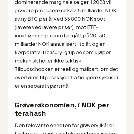
dominerende marginale selger. I 2028 vil
grøvere produsere cirka 7,5 milliarder NOK
av ny BTC per år ved 33 000 NOK spot
(lavere ved lavere priser), mot ETF-
innstrømninger som har gått på 20–30
milliarder NOK annualisert i to år, og en
korporativ-treasury-gruppe som kjøper
mekanisk heller ikke taktisk.
Tilbudschocken er reell og målbart; om det
overføres til prisaksjon fra tidligere sykluser
er en separat spørsmål.
Grøverøkonomien, i NOK per
terahash
Den relevante enheten for grøvervilkår er
hashprice – daglig inntekt per terahash per