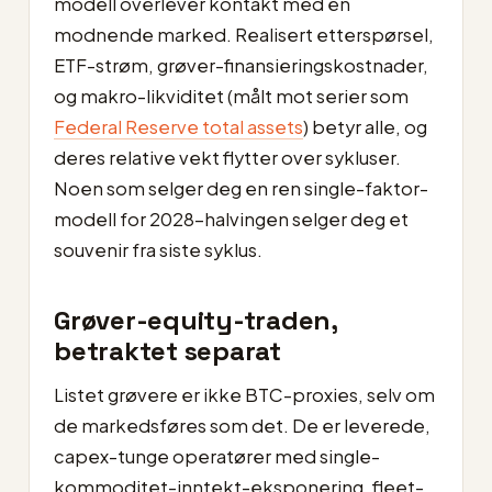
modell overlever kontakt med en
modnende marked. Realisert etterspørsel,
ETF-strøm, grøver-finansieringskostnader,
og makro-likviditet (målt mot serier som
Federal Reserve total assets
) betyr alle, og
deres relative vekt flytter over sykluser.
Noen som selger deg en ren single-faktor-
modell for 2028-halvingen selger deg et
souvenir fra siste syklus.
Grøver-equity-traden,
betraktet separat
Listet grøvere er ikke BTC-proxies, selv om
de markedsføres som det. De er leverede,
capex-tunge operatører med single-
kommoditet-inntekt-eksponering, fleet-