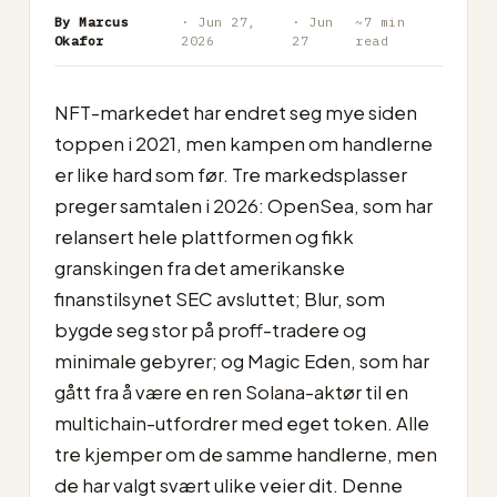
By Marcus
· Jun 27,
· Jun
~7 min
Okafor
2026
27
read
NFT-markedet har endret seg mye siden
toppen i 2021, men kampen om handlerne
er like hard som før. Tre markedsplasser
preger samtalen i 2026: OpenSea, som har
relansert hele plattformen og fikk
granskingen fra det amerikanske
finanstilsynet SEC avsluttet; Blur, som
bygde seg stor på proff-tradere og
minimale gebyrer; og Magic Eden, som har
gått fra å være en ren Solana-aktør til en
multichain-utfordrer med eget token. Alle
tre kjemper om de samme handlerne, men
de har valgt svært ulike veier dit. Denne