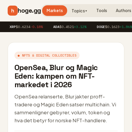
hoge.gg
h
Markets
Tools
Authors
Topics
▼
XRP
$0.6234
-0.18%
ADA
$0.4521
+3.12%
DOGE
$0.1623
+1.86%
● NFTS & DIGITAL COLLECTIBLES
OpenSea, Blur og Magic
Eden: kampen om NFT-
markedet i 2026
OpenSea relanserte, Blur jakter proff-
tradere og Magic Eden satser multichain. Vi
sammenligner gebyrer, volum, token og
hva det betyr for norske NFT-handlere.