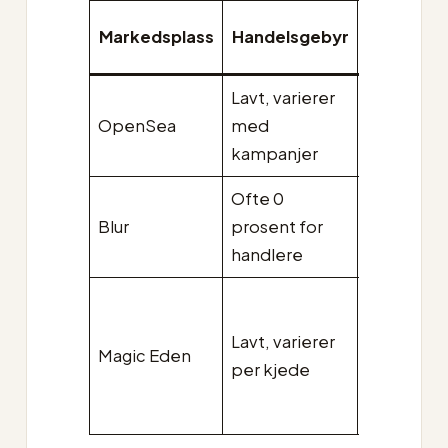
Royaltie
Markedsplass
Handelsgebyr
til skape
Lavt, varierer
Delvis
OpenSea
med
håndheve
kampanjer
varierer
Ofte 0
Valgfritt,
Blur
prosent for
ofte
handlere
minimalt
Varierer,
Lavt, varierer
håndheve
Magic Eden
per kjede
på enkelt
kjeder