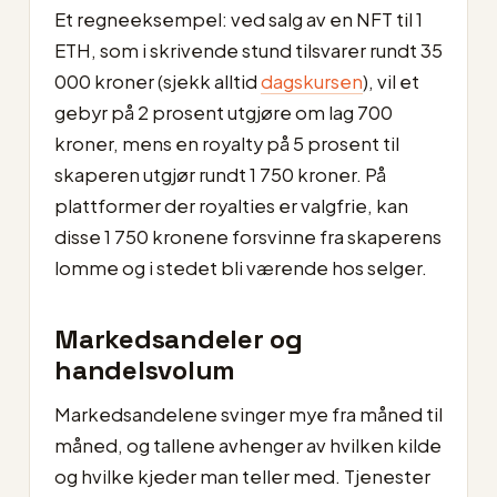
Et regneeksempel: ved salg av en NFT til 1
ETH, som i skrivende stund tilsvarer rundt 35
000 kroner (sjekk alltid
dagskursen
), vil et
gebyr på 2 prosent utgjøre om lag 700
kroner, mens en royalty på 5 prosent til
skaperen utgjør rundt 1 750 kroner. På
plattformer der royalties er valgfrie, kan
disse 1 750 kronene forsvinne fra skaperens
lomme og i stedet bli værende hos selger.
Markedsandeler og
handelsvolum
Markedsandelene svinger mye fra måned til
måned, og tallene avhenger av hvilken kilde
og hvilke kjeder man teller med. Tjenester