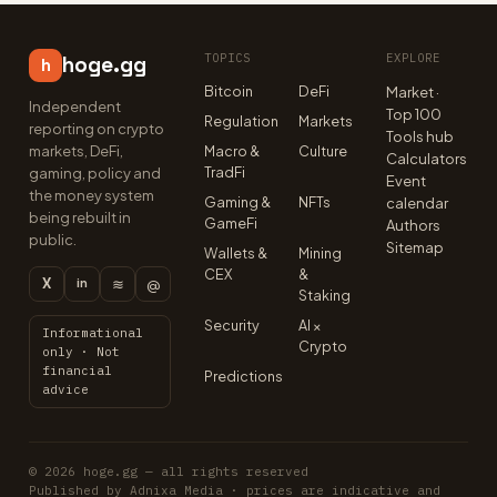
TOPICS
EXPLORE
hoge.gg
h
Bitcoin
DeFi
Market ·
Independent
Top 100
Regulation
Markets
reporting on crypto
Tools hub
markets, DeFi,
Macro &
Culture
Calculators
TradFi
gaming, policy and
Event
the money system
Gaming &
NFTs
calendar
being rebuilt in
GameFi
Authors
public.
Sitemap
Wallets &
Mining
CEX
&
X
≋
@
in
Staking
Security
AI ×
Informational
Crypto
only · Not
financial
Predictions
advice
© 2026 hoge.gg — all rights reserved
Published by Adnixa Media · prices are indicative and