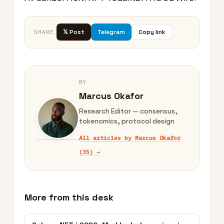
𝕏 Post
Telegram
Copy link
SHARE
BY
Marcus Okafor
Research Editor — consensus,
tokenomics, protocol design
All articles by Marcus Okafor
(35) →
More from this desk