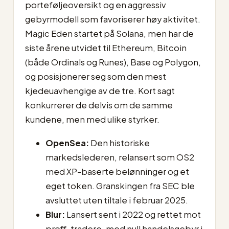
porteføljeoversikt og en aggressiv
gebyrmodell som favoriserer høy aktivitet.
Magic Eden startet på Solana, men har de
siste årene utvidet til Ethereum, Bitcoin
(både Ordinals og Runes), Base og Polygon,
og posisjonerer seg som den mest
kjedeuavhengige av de tre. Kort sagt
konkurrerer de delvis om de samme
kundene, men med ulike styrker.
OpenSea:
Den historiske
markedslederen, relansert som OS2
med XP-baserte belønninger og et
eget token. Granskingen fra SEC ble
avsluttet uten tiltale i februar 2025.
Blur:
Lansert sent i 2022 og rettet mot
proff-tradere, med null handelsgebyr i