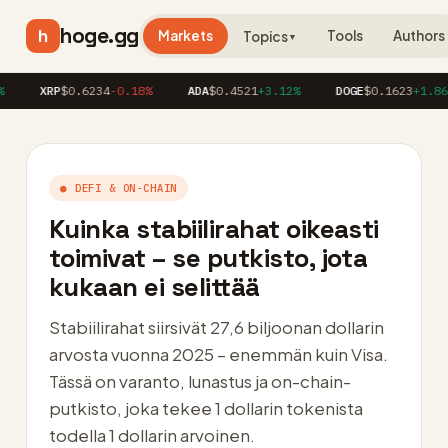
hoge.gg
h
Markets
Tools
Authors
Topics
▼
XRP
$0.6234
-0.18%
ADA
$0.4521
+3.12%
DOGE
$0.1623
+1.86%
● DEFI & ON-CHAIN
Kuinka stabiilirahat oikeasti
toimivat – se putkisto, jota
kukaan ei selittää
Stabiilirahat siirsivät 27,6 biljoonan dollarin
arvosta vuonna 2025 – enemmän kuin Visa.
Tässä on varanto, lunastus ja on-chain-
putkisto, joka tekee 1 dollarin tokenista
todella 1 dollarin arvoinen.