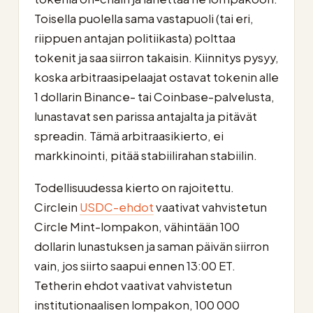
Toisella puolella sama vastapuoli (tai eri,
riippuen antajan politiikasta) polttaa
tokenit ja saa siirron takaisin. Kiinnitys pysyy,
koska arbitraasipelaajat ostavat tokenin alle
1 dollarin Binance- tai Coinbase-palvelusta,
lunastavat sen parissa antajalta ja pitävät
spreadin. Tämä arbitraasikierto, ei
markkinointi, pitää stabiilirahan stabiilin.
Todellisuudessa kierto on rajoitettu.
Circlein
USDC-ehdot
vaativat vahvistetun
Circle Mint-lompakon, vähintään 100
dollarin lunastuksen ja saman päivän siirron
vain, jos siirto saapui ennen 13:00 ET.
Tetherin ehdot vaativat vahvistetun
institutionaalisen lompakon, 100 000