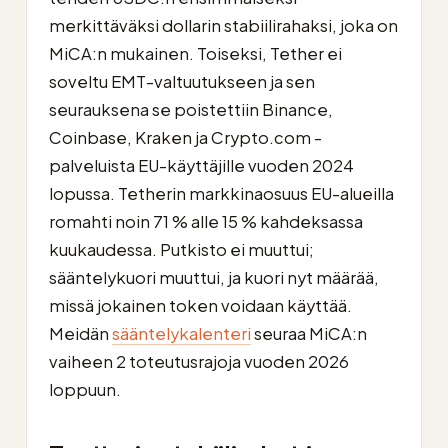
merkittäväksi dollarin stabiilirahaksi, joka on
MiCA:n mukainen. Toiseksi, Tether ei
soveltu EMT-valtuutukseen ja sen
seurauksena se poistettiin Binance,
Coinbase, Kraken ja Crypto.com -
palveluista EU-käyttäjille vuoden 2024
lopussa. Tetherin markkinaosuus EU-alueilla
romahti noin 71 % alle 15 % kahdeksassa
kuukaudessa. Putkisto ei muuttui;
sääntelykuori muuttui, ja kuori nyt määrää,
missä jokainen token voidaan käyttää.
Meidän
sääntelykalenteri
seuraa MiCA:n
vaiheen 2 toteutusrajoja vuoden 2026
loppuun.