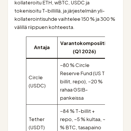
kollateroitu ETH, wBTC, USDC ja
tokenisoitu T-billillä, ja järjestelmän yli-
kollaterointisuhde vaihtelee 150 % ja 300 %
välillä riippuen kohteesta.
Varantokomposiitio
Antaja
Cust
(Q1 2026)
~80 % Circle
Reserve Fund (US T-
BNY
Circle
billit, repo), ~20 %
Mellon
(USDC)
rahaa GSIB-
BlackR
pankeissa
~84 % T-billit +
Cantor
Tether
repo, ~5 % kultaa, ~3
Fitzger
(USDT)
% BTC, tasapaino