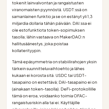
tokenit lainvalvontan ja rangaistusten
viranomaisten pyynnöstä. USDT:ssä on
samanlainen funktio ja se on estänyt yli 1,3
miljardia dollaria tähän päivään. DAI:ssa ei
ole estofunktiota token-sopimuksen
tasolla; lähin vastaava on MakerDAO:n
hallitusäänestys, joka poistaa
kollaterityypin.
Tämä epäsymmetria on stabiilirahojen yksin
tärkein suunnitteluvaihtoehto ja lähes
kukaan ei korosta sitä. USDC tai USDT-
tasapaino on estettävä; DAI-tasapaino ei on
(ainakaan token-tasolla). DeFi-protokollille
tämä on eroa, voidaanko toimia OFAC-
rangaistusriskin alla tai ei. Käyttäjille