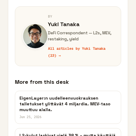
BY
Yuki Tanaka
DeFi Correspondent — L2s, MEV,
restaking, yield
All articles by Yuki Tanaka
(23) →
More from this desk
EigenLayer:n uudelleenvuokrauksen
talletukset ylittävät 4 miljardia. MEV-taso
muuttuu alalla.
Jun 25, 2026
L2-kulut laskivat vielä 38 % – mutta käyttäjä