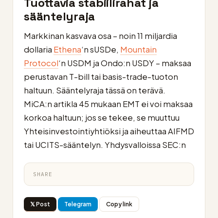
Tuottavia stabiilirahat ja
sääntelyraja
Markkinan kasvava osa – noin 11 miljardia
dollaria
Ethena
‘n sUSDe,
Mountain
Protocol
‘n USDM ja Ondo:n USDY – maksaa
perustavan T-bill tai basis-trade-tuoton
haltuun. Sääntelyraja tässä on terävä.
MiCA:n artikla 45 mukaan EMT ei voi maksaa
korkoa haltuun; jos se tekee, se muuttuu
Yhteisinvestointiyhtiöksi ja aiheuttaa AIFMD
tai UCITS-sääntelyn. Yhdysvalloissa SEC:n
SHARE
𝕏 Post
Telegram
Copy link