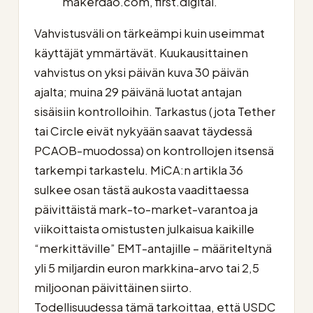
makerdao.com, first.digital.
Vahvistusväli on tärkeämpi kuin useimmat
käyttäjät ymmärtävät. Kuukausittainen
vahvistus on yksi päivän kuva 30 päivän
ajalta; muina 29 päivänä luotat antajan
sisäisiin kontrolloihin. Tarkastus (jota Tether
tai Circle eivät nykyään saavat täydessä
PCAOB-muodossa) on kontrollojen itsensä
tarkempi tarkastelu. MiCA:n artikla 36
sulkee osan tästä aukosta vaadittaessa
päivittäistä mark-to-market-varantoa ja
viikoittaista omistusten julkaisua kaikille
“merkittäville” EMT-antajille – määriteltynä
yli 5 miljardin euron markkina-arvo tai 2,5
miljoonan päivittäinen siirto.
Todellisuudessa tämä tarkoittaa, että USDC