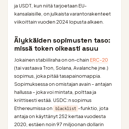
ja USDT, kun niitä tarjoetaan EU-
kansalaisille, on julkaista varantorakenteet
viikoittain vuoden 2024 lopusta alkaen.
Älykkäiden sopimusten taso:
missä token oikeasti asuu
Jokainen stabiiliraha on on-chain
ERC-20
(tai vastaava Tron, Solana, Avalanche jne.)
sopimus, joka pitää tasapainomappia.
Sopimuksessa on omistajan avain – antajan
hallussa – joka voi mintata, polttaa ja
kriittisesti estää. USDC:n sopimus
Ethereumissa on
-funktio, jota
blacklist
antaja on käyttänyt 252 kertaa vuodesta
2020, estäen noin 97 miljoonan dollarin