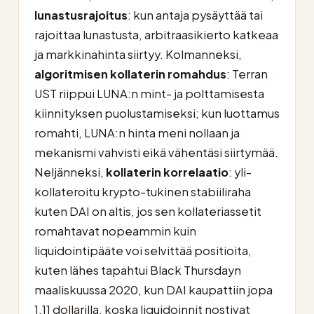
lunastusrajoitus
: kun antaja pysäyttää tai
rajoittaa lunastusta, arbitraasikierto katkeaa
ja markkinahinta siirtyy. Kolmanneksi,
algoritmisen kollaterin romahdus
: Terran
UST riippui LUNA:n mint- ja polttamisesta
kiinnityksen puolustamiseksi; kun luottamus
romahti, LUNA:n hinta meni nollaan ja
mekanismi vahvisti eikä vähentäsi siirtymää.
Neljänneksi,
kollaterin korrelaatio
: yli-
kollateroitu krypto-tukinen stabiiliraha
kuten DAI on altis, jos sen kollateriassetit
romahtavat nopeammin kuin
liquidointipääte voi selvittää positioita,
kuten lähes tapahtui Black Thursdayn
maaliskuussa 2020, kun DAI kaupattiin jopa
1,11 dollarilla, koska liquidoinnit nostivat