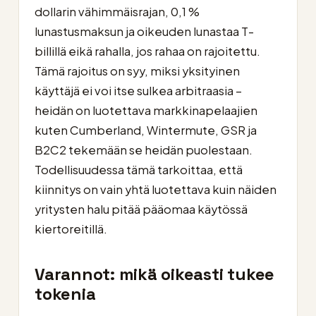
dollarin vähimmäisrajan, 0,1 %
lunastusmaksun ja oikeuden lunastaa T-
billillä eikä rahalla, jos rahaa on rajoitettu.
Tämä rajoitus on syy, miksi yksityinen
käyttäjä ei voi itse sulkea arbitraasia –
heidän on luotettava markkinapelaajien
kuten Cumberland, Wintermute, GSR ja
B2C2 tekemään se heidän puolestaan.
Todellisuudessa tämä tarkoittaa, että
kiinnitys on vain yhtä luotettava kuin näiden
yritysten halu pitää pääomaa käytössä
kiertoreitillä.
Varannot: mikä oikeasti tukee
tokenia