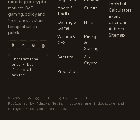
reporting on crypto
Tools hub
markets, DeFi,
Macro &
Culture
Calculators
TradFi
gaming, policy and
Event
the money system
Gaming &
NFTs
calendar
being rebuilt in
GameFi
Authors
public.
Sitemap
Wallets &
Mining
CEX
&
X
≋
@
in
Staking
Security
AI ×
Informational
Crypto
only · Not
financial
Predictions
advice
© 2026 hoge.gg — all rights reserved
Published by Adnixa Media · prices are indicative and
delayed · do your own research