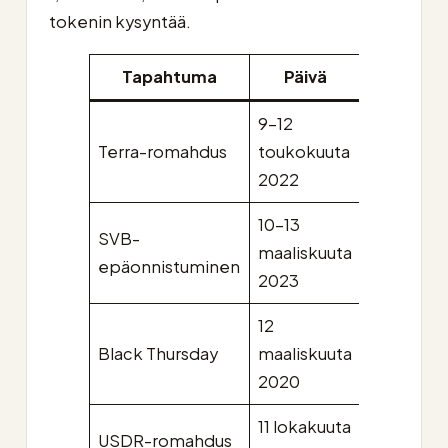
tokenin kysyntää.
Tapahtuma
Päivä
Token
9–12
Terra-romahdus
toukokuuta
UST
2022
10–13
SVB-
maaliskuuta
USDC
epäonnistuminen
2023
12
$
Black Thursday
maaliskuuta
DAI
2020
11 lokakuuta
USDR-romahdus
USDR
$