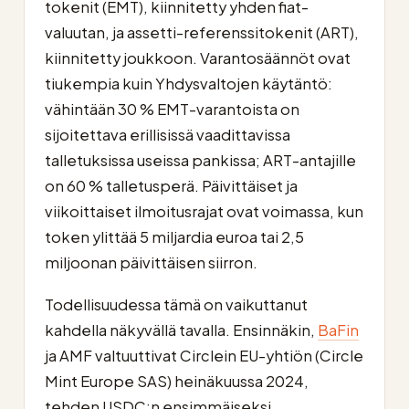
tokenit (EMT), kiinnitetty yhden fiat-
valuutan, ja assetti-referenssitokenit (ART),
kiinnitetty joukkoon. Varantosäännöt ovat
tiukempia kuin Yhdysvaltojen käytäntö:
vähintään 30 % EMT-varantoista on
sijoitettava erillisissä vaadittavissa
talletuksissa useissa pankissa; ART-antajille
on 60 % talletusperä. Päivittäiset ja
viikoittaiset ilmoitusrajat ovat voimassa, kun
token ylittää 5 miljardia euroa tai 2,5
miljoonan päivittäisen siirron.
Todellisuudessa tämä on vaikuttanut
kahdella näkyvällä tavalla. Ensinnäkin,
BaFin
ja AMF valtuuttivat Circlein EU-yhtiön (Circle
Mint Europe SAS) heinäkuussa 2024,
tehden USDC:n ensimmäiseksi