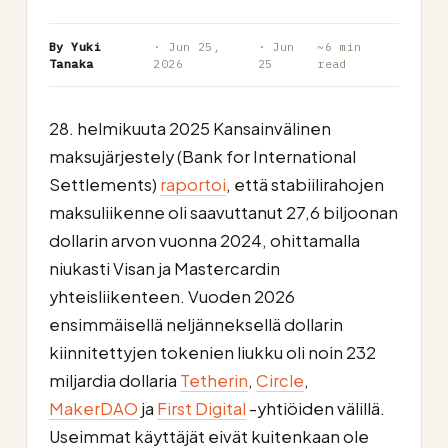
By Yuki
· Jun 25,
· Jun
~6 min
Tanaka
2026
25
read
28. helmikuuta 2025 Kansainvälinen
maksujärjestely (Bank for International
Settlements)
raportoi
, että stabiilirahojen
maksuliikenne oli saavuttanut 27,6 biljoonan
dollarin arvon vuonna 2024, ohittamalla
niukasti Visan ja Mastercardin
yhteisliikenteen. Vuoden 2026
ensimmäisellä neljänneksellä dollarin
kiinnitettyjen tokenien liukku oli noin 232
miljardia dollaria
Tetherin
,
Circle
,
MakerDAO
ja
First Digital
-yhtiöiden välillä.
Useimmat käyttäjät eivät kuitenkaan ole