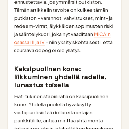
ennustettavia, jos ymmärsit putkiston.
Tämän artikkelin tavoite on kulkea tämän
putkiston – varannot, vahvistukset, mint- ja
redeem-virrat, älykkäiden sopimusten riski
ja sääntelykuori, joka nyt vaaditaan
MiCA:n
osassa III ja IV
– niin yksityiskohtaisesti, että
seuraava depeg ei ole yllätys.
Kaksipuolinen kone:
liikkuminen yhdellä radalla,
lunastus toisella
Fiat-tukinen stabiiliraha on kaksipuolinen
kone. Yhdellä puolella hyväksytty
vastapuoli siirtää dollareita antajan
pankkitilille; antaja minttaa yhtä monta
tokenia on-chain ja lähettää ne lompakoon.