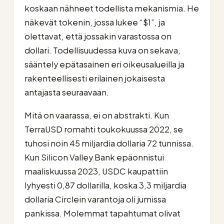
koskaan nähneet todellista mekanismia. He
näkevät tokenin, jossa lukee “$1”, ja
olettavat, että jossakin varastossa on
dollari. Todellisuudessa kuva on sekava,
sääntely epätasainen eri oikeusalueilla ja
rakenteellisesti erilainen jokaisesta
antajasta seuraavaan.
Mitä on vaarassa, ei on abstrakti. Kun
TerraUSD romahti toukokuussa 2022, se
tuhosi noin 45 miljardia dollaria 72 tunnissa.
Kun Silicon Valley Bank epäonnistui
maaliskuussa 2023, USDC kaupattiin
lyhyesti 0,87 dollarilla, koska 3,3 miljardia
dollaria Circlein varantoja oli jumissa
pankissa. Molemmat tapahtumat olivat