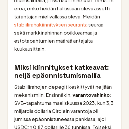
oikeusalueilla, joissa laki on heikko, tämä on
eroa, onko heidän hallussaan oleva assetti
tai antajan mielivallassa oleva. Meidän
stabiilirahakiinnityksen seuranta
seuraa
sekä markkinahinnan poikkeamaa ja
estotapahtumien määrää antajalta
kuukausittain.
Miksi kiinnitykset katkeavat:
neljä epäonnistumismallia
Stabiilirahojen depegit keskittyvät neljään
mekanismiin. Ensinnäkin,
varantovahinko
:
SVB-tapahtuma maaliskuussa 2023, kun 3,3
miljardia dollaria Circlein varantoja oli
jumissa epäonnistuneessa pankissa, ajoi
USDC:n 0,87 dollarille 36 tunnissa. Toiseksi,