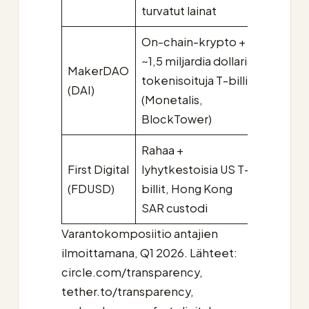
(pää)
turvatut lainat
On-chain-krypto +
~1,5 miljardia dollaria
Älykkä
MakerDAO
tokenisoituja T-billit
sopimu
(DAI)
(Monetalis,
+ RWA 
BlockTower)
Rahaa +
First Digital
lyhytkestoisia US T-
First Di
(FDUSD)
billit, Hong Kong
Trust (
SAR custodi
Varantokomposiitio antajien
ilmoittamana, Q1 2026. Lähteet:
circle.com/transparency,
tether.to/transparency,