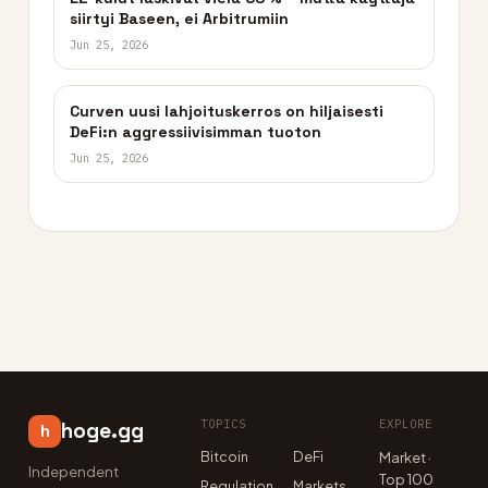
siirtyi Baseen, ei Arbitrumiin
Jun 25, 2026
Curven uusi lahjoituskerros on hiljaisesti
DeFi:n aggressiivisimman tuoton
Jun 25, 2026
TOPICS
EXPLORE
hoge.gg
h
Bitcoin
DeFi
Market ·
Independent
Top 100
Regulation
Markets