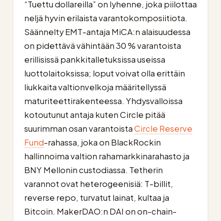
“Tuettu dollareilla” on lyhenne, joka piilottaa
neljä hyvin erilaista varantokomposiitiota.
Säännelty EMT-antaja MiCA:n alaisuudessa
on pidettävä vähintään 30 % varantoista
erillisissä pankkitalletuksissa useissa
luottolaitoksissa; loput voivat olla erittäin
liukkaita valtionvelkoja määritellyssä
maturiteettirakenteessa. Yhdysvalloissa
kotoutunut antaja kuten Circle pitää
suurimman osan varantoista
Circle Reserve
Fund
-rahassa, joka on BlackRockin
hallinnoima valtion rahamarkkinarahasto ja
BNY Mellonin custodiassa. Tetherin
varannot ovat heterogeenisiä: T-billit,
reverse repo, turvatut lainat, kultaa ja
Bitcoin. MakerDAO:n DAI on on-chain-