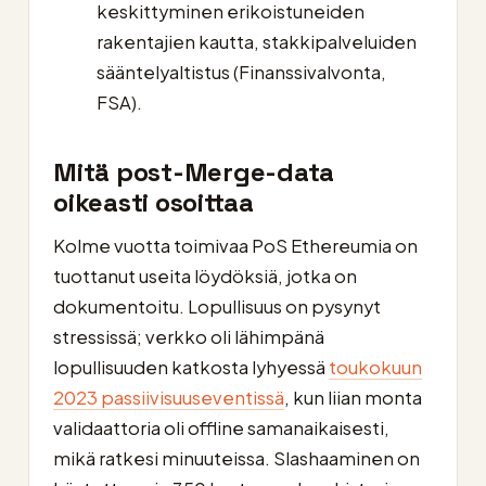
keskittyminen erikoistuneiden
rakentajien kautta, stakkipalveluiden
sääntelyaltistus (Finanssivalvonta,
FSA).
Mitä post-Merge-data
oikeasti osoittaa
Kolme vuotta toimivaa PoS Ethereumia on
tuottanut useita löydöksiä, jotka on
dokumentoitu. Lopullisuus on pysynyt
stressissä; verkko oli lähimpänä
lopullisuuden katkosta lyhyessä
toukokuun
2023 passiivisuuseventissä
, kun liian monta
validaattoria oli offline samanaikaisesti,
mikä ratkesi minuuteissa. Slashaaminen on