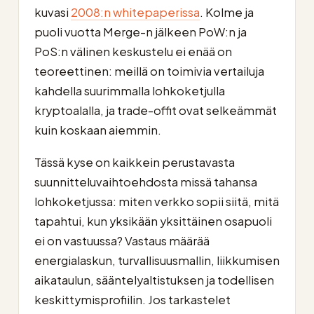
kuvasi
2008:n whitepaperissa
. Kolme ja
puoli vuotta Merge-n jälkeen PoW:n ja
PoS:n välinen keskustelu ei enää on
teoreettinen: meillä on toimivia vertailuja
kahdella suurimmalla lohkoketjulla
kryptoalalla, ja trade-offit ovat selkeämmät
kuin koskaan aiemmin.
Tässä kyse on kaikkein perustavasta
suunnitteluvaihtoehdosta missä tahansa
lohkoketjussa: miten verkko sopii siitä, mitä
tapahtui, kun yksikään yksittäinen osapuoli
ei on vastuussa? Vastaus määrää
energialaskun, turvallisuusmallin, liikkumisen
aikataulun, sääntelyaltistuksen ja todellisen
keskittymisprofiilin. Jos tarkastelet