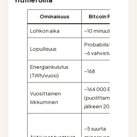
Ominaisuus
Bitcoin PoW
E
Lohkon aika
~10 minuuttia
12 
Probabilistinen,
Det
Lopullisuus
~6 vahvistusta
~12
Energiankulutus
~168
~0
(TWh/vuosi)
~164 000 BTC
Vuosittainen
~7
(puolittamisen
liikkuminen
bru
jälkeen 2024)
~1
~5 suurta
val