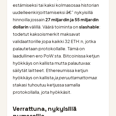
estämiseksi tai kaksi kolmasosaa historian
uudelleenkirjoittamiseksi â€” nykyisillä
hinnoilla jossain
27 miljardin ja 55 miljardin
dollarin
välillä. Väärä toiminta on
slashable
:
todetut kaksoismerkit maksavat
validaattorille jopa kaikki 32 ETH:n, jotka
palautetaan protokollalle. Tämä on
laadullinen ero PoW:sta. Bitcoinissa ketjun
hyökkäys on kallista mutta palautuvaa:
säilytät laitteet. Ethereumissa ketjun
hyökkäys on kallista
ja peruuttamattomaa
:
stakasi tuhoutuu ketjussa samalla
protokollalla, jota hyökkäsit.
Verrattuna, nykyisillä
numeroilla