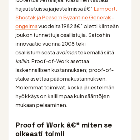
hajautetuissa järjestelmissä â€”
Lamport,
Shostak ja Pease:n Byzantine Generals-
ongelma
vuodelta 1982 â€” oletti kiinteän
joukon tunnettuja osallistujia. Satoshin
innovaatio vuonna 2008 teki
osallistumisesta
avoimen
tekemällä siitä
kalliin
. Proof-of-Work asettaa
laskennallisen kustannuksen; proof-of-
stake asettaa pääomakustannuksen.
Molemmat toimivat, koska järjestelmän
hyökkäys on kalliimpaa kuin sääntöjen
mukaan pelaaminen.
Proof of Work â€” miten se
oikeasti toimii