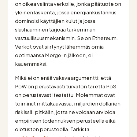
on oikea valinta verkolle, jonka päätuote on
yleinen laskenta, jossa energiankustannus
dominoisi käyttäjien kulut ja jossa
slashaaminen tarjoaa tarkemman
vastuullisuusmekanismin. Se on Ethereum.
Verkot ovat siirtynyt lähemmäs omia
optimaansa Merge-n jälkeen, ei
kauemmaksi.
Mikä ei on enää vakava argumentti: että
PoW on perustavasti turvaton tai että PoS
on perustavasti testattu. Molemmat ovat
toiminut mittakaavassa, miljardien dollarien
riskissä, pitkään, jotta ne voidaan arvioida
empiirisen todennuksen perusteella eikä
oletusten perusteella. Tarkista