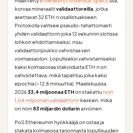
määritelty
ethereum/consensus-specs
:ssä,
korvaa mineraalit
validaattoreilla
, jotka
asettavat 32 ETH:n osallistuakseen.
Protokolla valitsee pseudo-tahattomasti
yhden validaattorin joka 12 sekunnin slotissa
lohkon ehdottamiseksi; muu
validaattorijoukko vahvistaa sen
voimassaolon. Lopulliseksi vahvistamiseksi
kaksi kolmasosaa stakoidusta ETH:n on
vahvistettava, mikä tapahtuu joka kaksi
epochia (~12,8 minuuttia). Maaliskuussa
2026
33,4 miljoonaa ETH
on stakattu
noin
1,04 miljoonan validaattorin
kesken, mikä
on noin
83 miljardin dollarin
arvoinen.
PoS Ethereumin hyökkääjä on ostaa ja
stakata kolmasosa tarjonnasta lopullisuuden