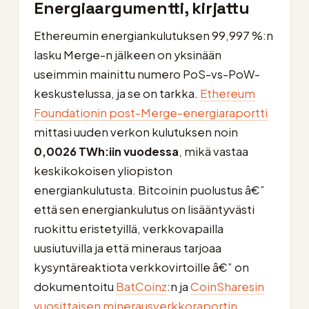
Energiaargumentti, kirjattu
Ethereumin energiankulutuksen 99,997 %:n
lasku Merge-n jälkeen on yksinään
useimmin mainittu numero PoS-vs-PoW-
keskustelussa, ja se on tarkka.
Ethereum
Foundationin post-Merge-energiaraportti
mittasi uuden verkon kulutuksen noin
0,0026 TWh:iin vuodessa
, mikä vastaa
keskikokoisen yliopiston
energiankulutusta. Bitcoinin puolustus â€”
että sen energiankulutus on lisääntyvästi
ruokittu eristetyillä, verkkovapailla
uusiutuvilla ja että mineraus tarjoaa
kysyntäreaktiota verkkovirtoille â€” on
dokumentoitu
BatCoinz
:n ja
CoinSharesin
vuosittaisen minerausverkkoraportin