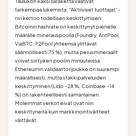
Taulukon kaksi saraketta vaativat
tarkempaa lukemista. “Aktiiviset tuottajat”-
rivi kertoo todellisen keskittymisen:
Bitcoinin hashrate on keskittynyt pienelle
määrälle minerauspoolia (Foundry, AntPool,
ViaBTC, F2Pool yhteensä ylittävät
säännöllisesti 75 %), mutta perusmineraalit
voivat siirtyä eri pooliin minuuteissa.
Ethereumin validaattorijoukko on suurempi
määrällisesti, mutta stakkipalveluiden
keskittyminen (Lido ~28 %, Coinbase ~14
%) on rakenteellisesti samanlainen.
Molemmat verkot eivät ovat niin
keskittyneitä kuin markkinointiväitteet
väittävät.