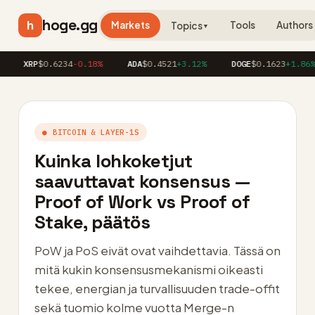
hoge.gg
h
Markets
Tools
Authors
Topics
▼
XRP
$0.6234
-0.18%
ADA
$0.4521
+3.12%
DOGE
$0.1623
+1.86%
● BITCOIN & LAYER-1S
Kuinka lohkoketjut
saavuttavat konsensus —
Proof of Work vs Proof of
Stake, päätös
PoW ja PoS eivät ovat vaihdettavia. Tässä on
mitä kukin konsensusmekanismi oikeasti
tekee, energian ja turvallisuuden trade-offit
sekä tuomio kolme vuotta Merge-n