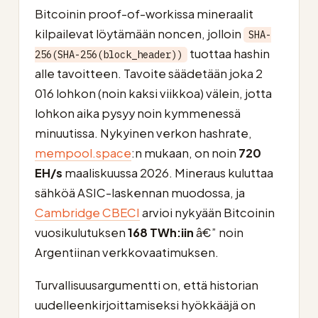
Bitcoinin proof-of-workissa mineraalit
kilpailevat löytämään noncen, jolloin
SHA-
tuottaa hashin
256(SHA-256(block_header))
alle tavoitteen. Tavoite säädetään joka 2
016 lohkon (noin kaksi viikkoa) välein, jotta
lohkon aika pysyy noin kymmenessä
minuutissa. Nykyinen verkon hashrate,
mempool.space
:n mukaan, on noin
720
EH/s
maaliskuussa 2026. Mineraus kuluttaa
sähköä ASIC-laskennan muodossa, ja
Cambridge CBECI
arvioi nykyään Bitcoinin
vuosikulutuksen
168 TWh:iin
â€” noin
Argentiinan verkkovaatimuksen.
Turvallisuusargumentti on, että historian
uudelleenkirjoittamiseksi hyökkääjä on