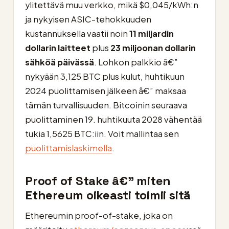
ylitettävä muu verkko, mikä $0,045/kWh:n
ja nykyisen ASIC-tehokkuuden
kustannuksella vaatii noin
11 miljardin
dollarin laitteet
plus
23 miljoonan dollarin
sähköä päivässä
. Lohkon palkkio â€”
nykyään 3,125 BTC plus kulut, huhtikuun
2024 puolittamisen jälkeen â€” maksaa
tämän turvallisuuden. Bitcoinin seuraava
puolittaminen 19. huhtikuuta 2028 vähentää
tukia 1,5625 BTC:iin. Voit mallintaa sen
puolittamislaskimella
.
Proof of Stake â€” miten
Ethereum oikeasti toimii sitä
Ethereumin proof-of-stake, joka on