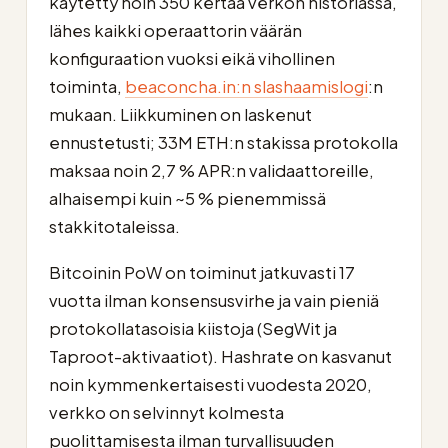
käytetty noin 350 kertaa verkon historiassa,
lähes kaikki operaattorin väärän
konfiguraation vuoksi eikä vihollinen
toiminta,
beaconcha.in:n slashaamislogi
:n
mukaan. Liikkuminen on laskenut
ennustetusti; 33M ETH:n stakissa protokolla
maksaa noin 2,7 % APR:n validaattoreille,
alhaisempi kuin ~5 % pienemmissä
stakkitotaleissa.
Bitcoinin PoW on toiminut jatkuvasti 17
vuotta ilman konsensusvirhe ja vain pieniä
protokollatasoisia kiistoja (SegWit ja
Taproot-aktivaatiot). Hashrate on kasvanut
noin kymmenkertaisesti vuodesta 2020,
verkko on selvinnyt kolmesta
puolittamisesta ilman turvallisuuden