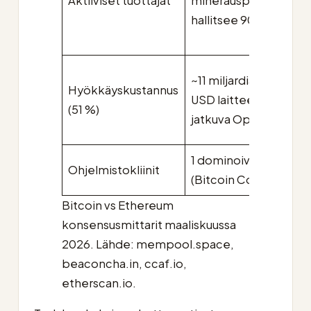
Aktiiviset tuottajat
minerauspoolia
suu
hallitsee 90 %
ope
%
~27
~11 miljardia
Hyökkäyskustannus
USD
USD laitteet +
(51 %)
ris
jatkuva OpEx
sla
1 dominoiva
5+ 
Ohjelmistokliinit
(Bitcoin Core)
suo
Bitcoin vs Ethereum
konsensusmittarit maaliskuussa
2026. Lähde: mempool.space,
beaconcha.in, ccaf.io,
etherscan.io.