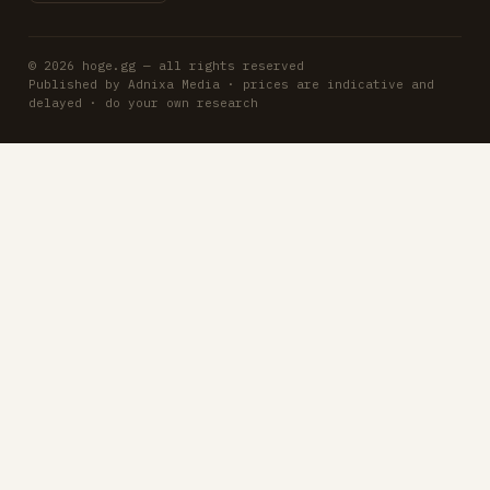
© 2026 hoge.gg — all rights reserved
Published by Adnixa Media · prices are indicative and
delayed · do your own research