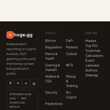
TOPICS
EXPLORE
hoge.gg
h
Bitcoin
DeFi
Market ·
Independent
Top 100
Regulation
Markets
reporting on crypto
Tools hub
markets, DeFi,
Macro &
Culture
Calculators
TradFi
gaming, policy and
Event
the money system
Gaming &
NFTs
calendar
being rebuilt in
GameFi
Authors
public.
Sitemap
Wallets &
Mining
CEX
&
X
≋
@
in
Staking
Security
AI ×
Informational
Crypto
only · Not
financial
Predictions
advice