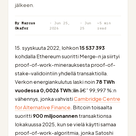
jälkeen.
By Marcus
· Jun 25,
· Jun
~5 min
Okafor
2026
25
read
15. syyskuuta 2022, lohkon
15 537 393
kohdalla Ethereum suoritti Merge-n ja siirtyi
proof-of-work-minerauksesta proof-of-
stake-validointiin yhdellä transaktiolla.
Verkon energiankulutus laski noin
78 TWh
vuodessa
0,0026 TWh:iin
â€” 99,997 %:n
vähennys, jonka vahvisti
Cambridge Centre
for Alternative Finance
. Bitcoin toisaalta
suoritti
900 miljoonannen
transaktionsa
lokakuussa 2025, kun se vielä käytti samaa
proof-of-work-algoritmia, jonka Satoshi