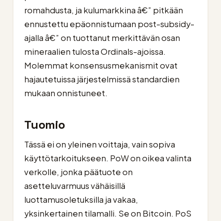
romahdusta, ja kulumarkkina â€” pitkään
ennustettu epäonnistumaan post-subsidy-
ajalla â€” on tuottanut merkittävän osan
mineraalien tulosta Ordinals-ajoissa.
Molemmat konsensusmekanismit ovat
hajautetuissa järjestelmissä standardien
mukaan onnistuneet.
Tuomio
Tässä ei on yleinen voittaja, vain sopiva
käyttötarkoitukseen. PoW on oikea valinta
verkolle, jonka päätuote on
asetteluvarmuus vähäisillä
luottamusoletuksilla ja vakaa,
yksinkertainen tilamalli. Se on Bitcoin. PoS