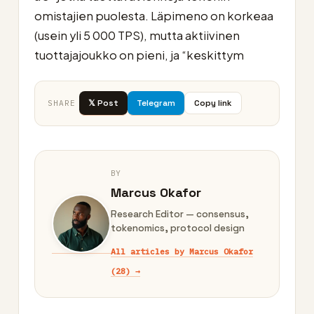
omistajien puolesta. Läpimeno on korkeaa
(usein yli 5 000 TPS), mutta aktiivinen
tuottajajoukko on pieni, ja “keskittym
𝕏 Post
Telegram
Copy link
SHARE
BY
Marcus Okafor
Research Editor — consensus,
tokenomics, protocol design
All articles by Marcus Okafor
(28) →