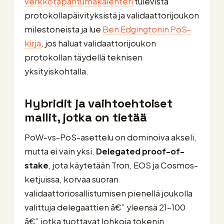
verkkotapahtumakalenteri
tulevista
protokollapäivityksistä ja validaattorijoukon
milestoneista ja lue
Ben Edgingtonin PoS-
kirja
, jos haluat validaattorijoukon
protokollan täydellä teknisen
yksityiskohtalla.
Hybridit ja vaihtoehtoiset
mallit, jotka on tietää
PoW-vs-PoS-asettelu on dominoiva akseli,
mutta ei vain yksi.
Delegated proof-of-
stake
, jota käytetään Tron, EOS ja Cosmos-
ketjuissa, korvaa suoran
validaattoriosallistumisen pienellä joukolla
valittuja delegaattien â€” yleensä 21–100
â€” jotka tuottavat lohkoja tokenin