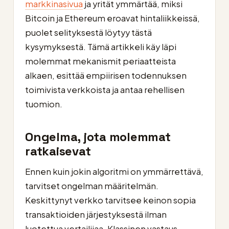
markkinasivua
ja yrität ymmärtää, miksi
Bitcoin ja Ethereum eroavat hintaliikkeissä,
puolet selityksestä löytyy tästä
kysymyksestä. Tämä artikkeli käy läpi
molemmat mekanismit periaatteista
alkaen, esittää empiirisen todennuksen
toimivista verkkoista ja antaa rehellisen
tuomion.
Ongelma, jota molemmat
ratkaisevat
Ennen kuin jokin algoritmi on ymmärrettävä,
tarvitset ongelman määritelmän.
Keskittynyt verkko tarvitsee keinon sopia
transaktioiden järjestyksestä ilman
luotettua vertailijaa. Klassinen vastaus