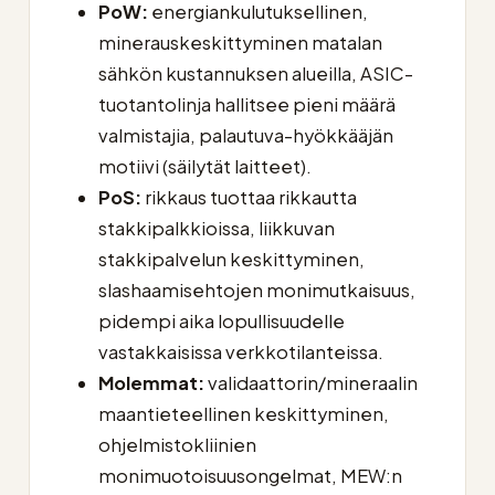
PoW:
energiankulutuksellinen,
minerauskeskittyminen matalan
sähkön kustannuksen alueilla, ASIC-
tuotantolinja hallitsee pieni määrä
valmistajia, palautuva-hyökkääjän
motiivi (säilytät laitteet).
PoS:
rikkaus tuottaa rikkautta
stakkipalkkioissa, liikkuvan
stakkipalvelun keskittyminen,
slashaamisehtojen monimutkaisuus,
pidempi aika lopullisuudelle
vastakkaisissa verkkotilanteissa.
Molemmat:
validaattorin/mineraalin
maantieteellinen keskittyminen,
ohjelmistokliinien
monimuotoisuusongelmat, MEW:n