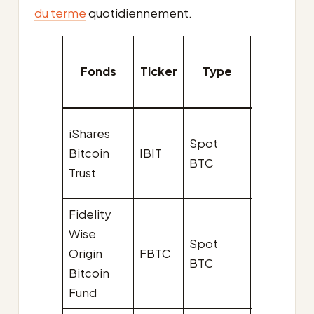
du terme
quotidiennement.
Frais
Fonds
Ticker
Type
de
gestion
0,25 %
iShares
Spot
(0,12 %
Bitcoin
IBIT
BTC
de
Trust
waiver)
Fidelity
Wise
Spot
Origin
FBTC
0,25 %
BTC
Bitcoin
Fund