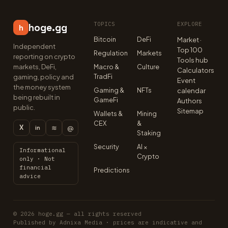
TOPICS
EXPLORE
hoge.gg
h
Bitcoin
DeFi
Market ·
Independent
Top 100
Regulation
Markets
reporting on crypto
Tools hub
markets, DeFi,
Macro &
Culture
Calculators
TradFi
gaming, policy and
Event
the money system
Gaming &
NFTs
calendar
being rebuilt in
GameFi
Authors
public.
Sitemap
Wallets &
Mining
CEX
&
X
≋
@
in
Staking
Security
AI ×
Informational
Crypto
only · Not
financial
Predictions
advice
© 2026 hoge.gg — all rights reserved
Published by Adnixa Media · prices are indicative and