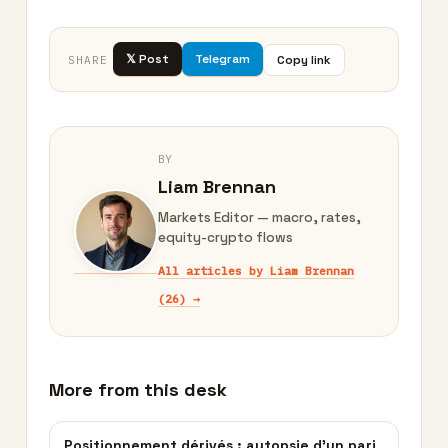
𝕏 Post
Telegram
Copy link
SHARE
BY
Liam Brennan
Markets Editor — macro, rates,
equity-crypto flows
All articles by Liam Brennan
(26) →
More from this desk
Positionnement dérivés : autopsie d’un pari