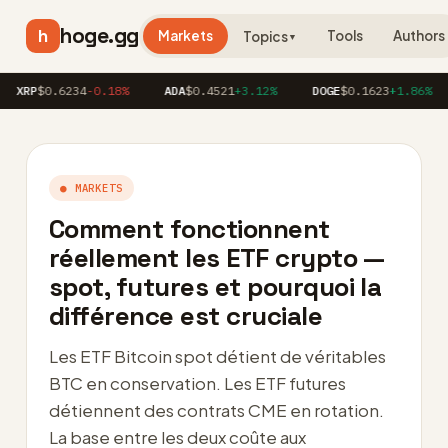
hoge.gg
h
Markets
Tools
Authors
Topics
▼
$0.6234
-0.18%
ADA
$0.4521
+3.12%
DOGE
$0.1623
+1.86%
AV
● MARKETS
Comment fonctionnent
réellement les ETF crypto —
spot, futures et pourquoi la
différence est cruciale
Les ETF Bitcoin spot détient de véritables
BTC en conservation. Les ETF futures
détiennent des contrats CME en rotation.
La base entre les deux coûte aux