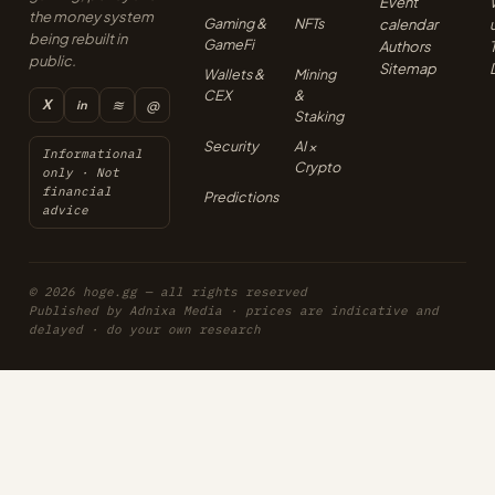
Event
the money system
Gaming &
NFTs
calendar
being rebuilt in
GameFi
Authors
public.
Sitemap
Wallets &
Mining
CEX
&
X
≋
@
in
Staking
Security
AI ×
Informational
Crypto
only · Not
financial
Predictions
advice
© 2026 hoge.gg — all rights reserved
Published by Adnixa Media · prices are indicative and
delayed · do your own research