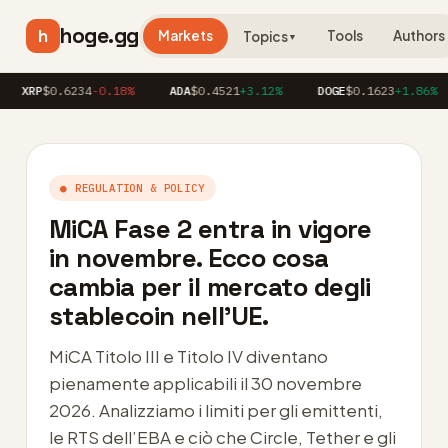
hoge.gg
h
Markets
Tools
Authors
Topics
▼
P
$0.6234
-0.18%
ADA
$0.4521
+3.12%
DOGE
$0.1623
+1.86%
AV
● REGULATION & POLICY
MiCA Fase 2 entra in vigore
in novembre. Ecco cosa
cambia per il mercato degli
stablecoin nell’UE.
MiCA Titolo III e Titolo IV diventano
pienamente applicabili il 30 novembre
2026. Analizziamo i limiti per gli emittenti,
le RTS dell’EBA e ciò che Circle, Tether e gli