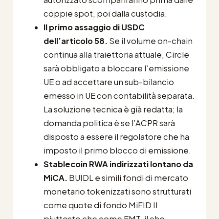
coppie spot, poi dalla custodia.
Il primo assaggio di USDC
dell’articolo 58.
Se il volume on-chain
continua alla traiettoria attuale, Circle
sarà obbligato a bloccare l’emissione
UE o ad accettare un sub-bilancio
emesso in UE con contabilità separata.
La soluzione tecnica è già redatta; la
domanda politica è se l’ACPR sarà
disposto a essere il regolatore che ha
imposto il primo blocco di emissione.
Stablecoin RWA indirizzati lontano da
MiCA.
BUIDL e simili fondi di mercato
monetario tokenizzati sono strutturati
come quote di fondo MiFID II
piuttosto che come EMT, il che