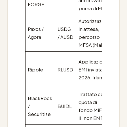
autorizzato
FORGE
signi
prima di MiCA
Autorizzazione
Paxos /
USDG
in attesa,
Vol
Agora
/ AUSD
percorso
sotto
MFSA (Malta)
Sotto
Applicazione
cres
Ripple
RLUSD
EMI inviata Q1
limi
2026, Irlanda
pro
Trattato come
Escl
BlackRock
quota di
per
/
BUIDL
fondo MiFID
stab
Securitize
II, non EMT
MiC