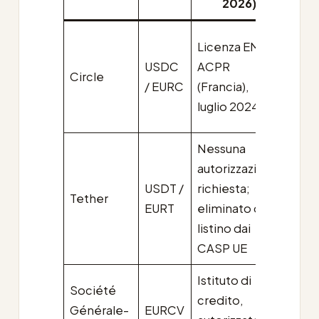
2026)
Vol
Licenza EMI,
vicin
USDC
ACPR
Circle
€20
/ EURC
(Francia),
EUR
luglio 2024
infl
Nessuna
autorizzazione
Escl
USDT /
richiesta;
Tether
usci
EURT
eliminato da
con
listino dai
CASP UE
Istituto di
Société
Sott
credito,
Générale-
EURCV
thre