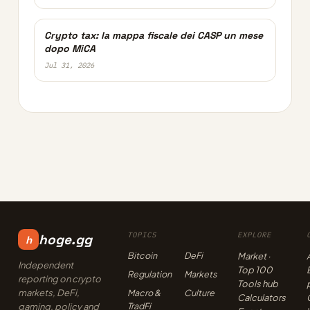
Crypto tax: la mappa fiscale dei CASP un mese
dopo MiCA
Jul 31, 2026
TOPICS
EXPLORE
hoge.gg
h
Bitcoin
DeFi
Market ·
Independent
Top 100
Regulation
Markets
reporting on crypto
Tools hub
markets, DeFi,
Macro &
Culture
Calculators
TradFi
gaming, policy and