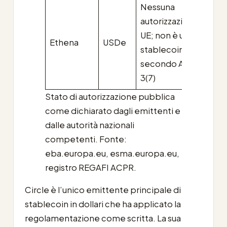
Nessuna
Pot
autorizzazione
esse
UE; non è uno
Ethena
USDe
com
stablecoin
altr
secondo Art.
attiv
3(7)
Stato di autorizzazione pubblica
come dichiarato dagli emittenti e
dalle autorità nazionali
competenti. Fonte:
eba.europa.eu, esma.europa.eu,
registro REGAFI ACPR.
Circle è l’unico emittente principale di
stablecoin in dollari che ha applicato la
regolamentazione come scritta. La sua