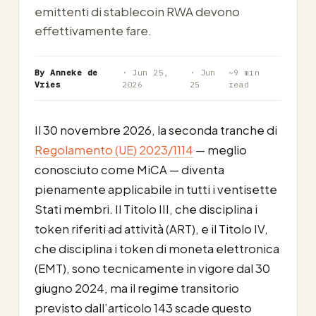
emittenti di stablecoin RWA devono
effettivamente fare.
By Anneke de
· Jun 25,
· Jun
~9 min
Vries
2026
25
read
Il 30 novembre 2026, la seconda tranche di
Regolamento (UE) 2023/1114
— meglio
conosciuto come MiCA — diventa
pienamente applicabile in tutti i ventisette
Stati membri. Il Titolo III, che disciplina i
token riferiti ad attività (ART), e il Titolo IV,
che disciplina i token di moneta elettronica
(EMT), sono tecnicamente in vigore dal 30
giugno 2024, ma il regime transitorio
previsto dall’articolo 143 scade questo